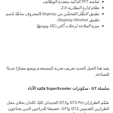
شاشة TFT الذكية متعددة الوظائف
نظام إدارة البطارية 2.0
تطبيق التنقُّل المُحسَّن من Segway (المعروف سابقًا باسم
تطبيق Segway-Ninebot)
ميزة الملاحة لرحلات أكثر ذكاءً وتوجيهًا
يعيد هذا الجيل الجديد تعريف تجربة المستخدم ويضع معيارًا جديدًا
للصناعة.
سلسلة GT - سكوترات SuperScooter فائقة الأداء
صُمِّم الطرازان GT3 Pro وGT3 الجديدان كليًا، اللذان يحلان محل
الطرازين القديمين GT2 وGT1، خصيصًا للدراجين الذين يحتاجون