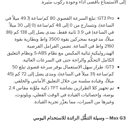
إلى الاستمتاع بأقصى أداء وجودة ركوب مثيرة.
GT3 Pro: تبلغ السرعة القصوى 80 كم/ساعة (49.7 ميلاً في
الساعة)، وتتسارع من 0 إلى 48 كم/ساعة (0 إلى 30 ميلاً
في الساعة) في 3.9 ثانية فقط، بمدى يصل إلى 138 كم (86
ميلاً)، مدعومة بمحركين بقوة 3500 واط وبطارية بقوة
2160 واط في الساعة. تضمن الفرامل القرصية
الهيدروليكية ثنائية المكبس مع نظام S-ABS ونظام التعليق
الكامل التحكُّم والراحة حتى في السرعات العالية.
GT3: طراز سهل الاستعمال يوفر سرعة قصوى تبلغ 50
كم/ساعة (31 ميلاً في الساعة)، ومدى يصل إلى 72 كم (45
ميلاً)، وقيادة سلسة من خلال التعليق الأمامي والخلفي.
تم تجهيز كلا الطرازين بشاشة TFT ذكية ملوَّنة مقاس 2.4
بوصة، وإحصائيات القيادة في الوقت الفعلي، وبلوتوث،
وغيرها من الميزات، مما يعزِّز تجربة القيادة.
Max G3 – وسيلة التنقُّل الرائدة للاستخدام اليومي