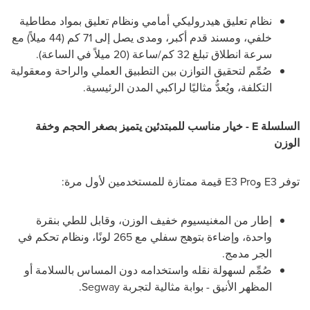
نظام تعليق هيدروليكي أمامي ونظام تعليق بمواد مطاطية
خلفي، ومسند قدم أكبر، ومدى يصل إلى 71 كم (44 ميلاً) مع
سرعة انطلاق تبلغ 32 كم/ساعة (20 ميلاً في الساعة).
صُمِّم لتحقيق التوازن بين التطبيق العملي والراحة ومعقولية
التكلفة، ويُعدُّ مثاليًا لراكبي المدن الرئيسية.
السلسلة E - خيار مناسب للمبتدئين يتميز بصغر الحجم وخفة
الوزن
توفر E3 وE3 Pro قيمة ممتازة للمستخدمين لأول مرة:
إطار من المغنيسيوم خفيف الوزن، وقابل للطي بنقرة
واحدة، وإضاءة بتوهج سفلي مع 265 لونًا، ونظام تحكم في
الجر مدمج.
صُمِّم لسهولة نقله واستخدامه دون المساس بالسلامة أو
المظهر الأنيق - بوابة مثالية لتجربة Segway.