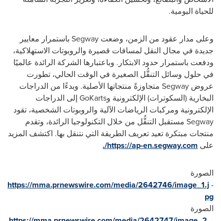
للحياة اليومية.
وعلى مدار عقود من الزمن، وضعت Segway باستمرار معايير
جديدة في مجال النقل لمسافات قصيرة والروبوتات الاستهلاكية،
ودفعت باستمرار حدود الابتكار. وباعتبارها الشركة الرائدة عالميًا
في حلول وسائل التنقُّل الصغيرة في الوقت الحالي، تطورت
عروض Segway متجاوزةً منتجاتها الأصلية. وبدءًا من الدراجات
البخارية (السكوترات) الإلكترونية وGoKarts إلى الدراجات
الإلكترونية ومركبات الرياضات الآلية والروبوتات الشخصية، تقود
Segway مستقبل التنقُّل من خلال التكنولوجيا الرائدة، وتقدم
منتجات مبتكرة تعيد تعريف الطريقة التي نتنقل بها. اكتشف المزيد
على
https://ap-en.segway.com/.
الصورة
https://mma.prnewswire.com/media/2642746/image_1.j
-
pg
الصورة
https://mma.prnewswire.com/media/2642747/image_2.
-