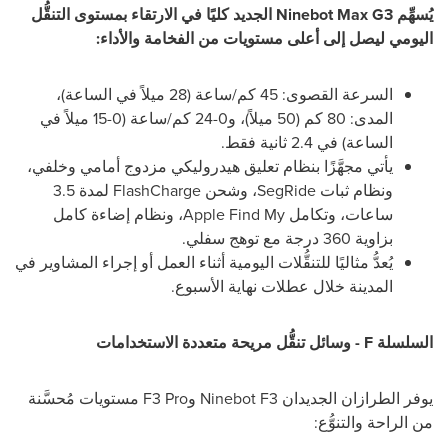
يُسهِّم Ninebot Max G3 الجديد كليًا في الارتقاء بمستوى التنقُّل
اليومي ليصل إلى أعلى مستويات من الفخامة والأداء:
السرعة القصوى: 45 كم/ساعة (28 ميلاً في الساعة)،
المدى: 80 كم (50 ميلاً)، و0-24 كم/ساعة (0-15 ميلاً في
الساعة) في 2.4 ثانية فقط.
يأتي مجهَّزًا بنظام تعليق هيدروليكي مزدوج أمامي وخلفي،
ونظام ثبات SegRide، وشحن FlashCharge لمدة 3.5
ساعات، وتكامل Apple Find My، ونظام إضاءة كامل
بزاوية 360 درجة مع توهج سفلي.
يُعدُّ مثاليًا للتنقُّلات اليومية أثناء العمل أو إجراء المشاوير في
المدينة خلال عطلات نهاية الأسبوع.
السلسلة F - وسائل تنقُّل مريحة متعددة الاستخدامات
يوفر الطرازان الجديدان Ninebot F3 وF3 Pro مستويات مُحسَّنة
من الراحة والتنوُّع: