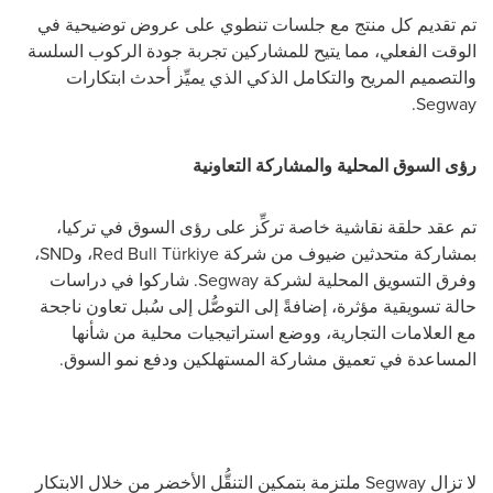
تم تقديم كل منتج مع جلسات تنطوي على عروض توضيحية في
الوقت الفعلي، مما يتيح للمشاركين تجربة جودة الركوب السلسة
والتصميم المريح والتكامل الذكي الذي يميِّز أحدث ابتكارات
Segway.
رؤى السوق المحلية والمشاركة التعاونية
تم عقد حلقة نقاشية خاصة تركِّز على رؤى السوق في تركيا،
بمشاركة متحدثين ضيوف من شركة Red Bull Türkiye، وSND،
وفرق التسويق المحلية لشركة Segway. شاركوا في دراسات
حالة تسويقية مؤثرة، إضافةً إلى التوصُّل إلى سُبل تعاون ناجحة
مع العلامات التجارية، ووضع استراتيجيات محلية من شأنها
المساعدة في تعميق مشاركة المستهلكين ودفع نمو السوق.
لا تزال Segway ملتزمة بتمكين التنقُّل الأخضر من خلال الابتكار