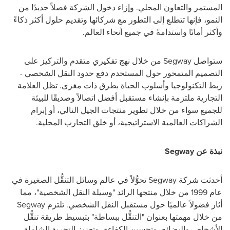
المستمر والتعاون المحلي. وإزاء دخول الشركة فصلاً جديدًا من
النمو، فإنها تتطلع إلى التطور مع شركائها وتقديم حلول أكثر ذكاءً
وأكثر أمانًا واستدامةً في جميع أنحاء العالم.
ستواصل Segway من خلال نهج تفكيري متقدم والتركيز على
التصميم المتمحور حول المستخدم دفع حدود النقل الشخصي -
ربط التكنولوجيا وأسلوب الحياة بطرق ذات مغزى. تظل العلامة
التجارية ملتزمة بإنشاء مستقبل أفضل اتصالاً وصديقًا للبيئة
للجميع سواء من خلال تطوير منتجات الجيل التالي، أو إبرام
الشراكات العالمية الاستراتيجية، أو خلق التجارب المحلية.
نبذة عن Segway
أحدثت شركة Segway تحوُّلاً في عالم وسائل التنقُّل الصغيرة في
عام 1999 من خلال منتجها الرائد "وسيلة النقل الشخصية"، مما
أثار فضولاً عالميًا حول مستقبل النقل الشخصي. تلتزم Segway
من خلال مهمتها بعنوان "التنقُّل ببساطة" بتبسيط طريقة تنقُّل
الأشخاص والبضائع، وتحسين الكفاءة، وتعزيز التجربة الشاملة