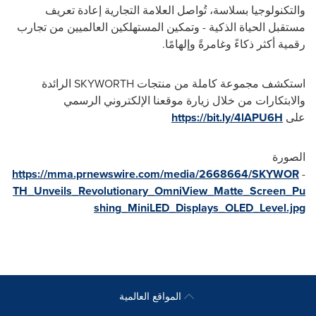
والتكنولوجيا بسلاسة، تُواصل العلامة التجارية إعادة تعريف
مستقبل الحياة الذكية - وتمكين المستهلكين العالميين من تجارب
رقمية أكثر ذكاءً وغامرةً وإلهامًا.
استكشف مجموعة كاملة من منتجات SKYWORTH الرائدة
والابتكارات من خلال زيارة موقعنا الإلكتروني الرسمي
على
https://bit.ly/4lAPU6H
الصورة
https://mma.prnewswire.com/media/2668664/SKYWOR
-
TH_Unveils_Revolutionary_OmniView_Matte_Screen_Pu
shing_MiniLED_Displays_OLED_Level.jpg
المواقع العالمية