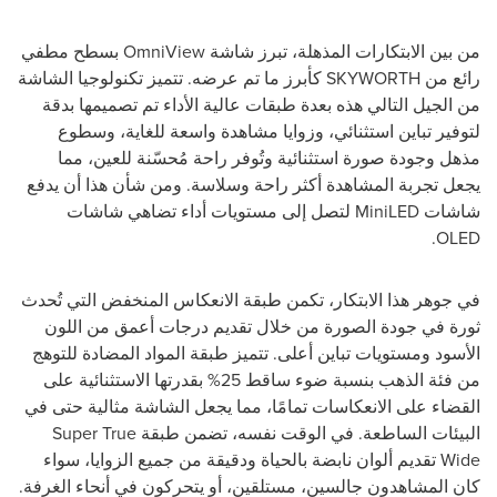
من بين الابتكارات المذهلة، تبرز شاشة OmniView بسطح مطفي
رائع من SKYWORTH كأبرز ما تم عرضه. تتميز تكنولوجيا الشاشة
من الجيل التالي هذه بعدة طبقات عالية الأداء تم تصميمها بدقة
لتوفير تباين استثنائي، وزوايا مشاهدة واسعة للغاية، وسطوع
مذهل وجودة صورة استثنائية وتُوفر راحة مُحسّنة للعين، مما
يجعل تجربة المشاهدة أكثر راحة وسلاسة. ومن شأن هذا أن يدفع
شاشات MiniLED لتصل إلى مستويات أداء تضاهي شاشات
OLED.
في جوهر هذا الابتكار، تكمن طبقة الانعكاس المنخفض التي تُحدث
ثورة في جودة الصورة من خلال تقديم درجات أعمق من اللون
الأسود ومستويات تباين أعلى. تتميز طبقة المواد المضادة للتوهج
من فئة الذهب بنسبة ضوء ساقط 25% بقدرتها الاستثنائية على
القضاء على الانعكاسات تمامًا، مما يجعل الشاشة مثالية حتى في
البيئات الساطعة. في الوقت نفسه، تضمن طبقة Super True
Wide تقديم ألوان نابضة بالحياة ودقيقة من جميع الزوايا، سواء
كان المشاهدون جالسين، مستلقين، أو يتحركون في أنحاء الغرفة.