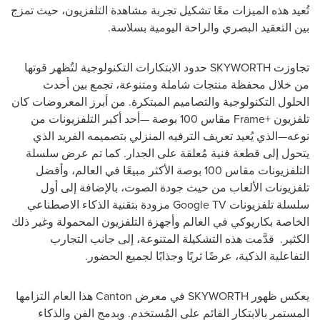
تُعيد هذه الميزات معًا تشكيل تجربة مشاهدة التلفزيون، حيث تمزج
بين التعقيد البصري والراحة اليومية بسلاسة.
تجاوزت SKYWORTH حدود الابتكارات التكنولوجية لتُظهر قوتها
من خلال محفظة منتجات شاملة ومتنوعة، تجمع بين أحدث
الحلول التكنولوجية والتصاميم المبتكرة. من أبرز المعروضات كان
تلفزيون +Frame مقاس 100 بوصة —أحد أكبر التلفزيونات من
نوعه—الذي يُعيد تعريف الترفيه المنزلي بتصميمه الفريد الذي
يتحول إلى قطعة فنية مُعلقة على الجدار. كما تم عرض سلسلة
التلفزيونات مقاس 100 بوصة الأكثر مبيعًا في العالم، وأفضل
تلفزيونات الألعاب من حيث جودة الصوت، بالإضافة إلى أول
سلسلة تلفزيونات Google TV مزودة بتقنية الذكاء الاصطناعي
الخاصة بكاريوكي في العالم وأجهزة التلفزيون المحمولة وغير ذلك
الكثير. قدَّمت هذه التشكيلة المتنوعة، إلى جانب التجارب
التفاعلية الذكية، عرضًا ثريًا وجذابًا لجميع الحضور.
يعكس ظهور SKYWORTH في معرض
Canton
هذا العام التزامها
المستمر بالابتكار القائم على المُستخدم. وبدمج الفن والذكاء