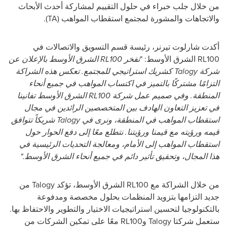
من خلال جلب خبراء في حلول التقييم لمشاركة أحدث الأبحاث
والاتجاهات والمشورة لمجتمع استقطاب المواهب (
TA
).
أكدت شارلوت تيرنر، رئيسة قسم التسويق والاتصالات في
RL100
الشرق الأوسط: "
تفخر
RL100
الشرق الأوسط بالإعلان عن
شركة
Talogy
كشريك استراتيجي للمجتمع. تعكس هذه الشراكة
التزامًا مشتركًا بالتميز في اكتساب المواهب في جميع أنحاء
المنطقة. وفي صميم عمل شركة
RL100
الشرق الأوسط تفانينا
في تعزيز التعاون الهادف بين المتخصصين الرائدين في مجال
استقطاب المواهب في المنطقة، ونرى في
Talogy
شريكاً تتوافق
قيمه ورؤيته مع قيمنا ورؤيتنا. نتطلع معًا إلى دفع الحوار حول
استقطاب المواهب إلى الأمام، ومعالجة التحديات الرئيسية في
هذا المجال، وتحقيق تأثير دائم في جميع أنحاء الشرق الأوسط."
من خلال الشراكة مع
RL100
الشرق الأوسط، تؤكد
Talogy
من
جديد التزامها بتزويد المنظمات بحلول مخصصة ومدفوعة
بالتكنولوجيا لتحسين استراتيجيات الاختيار والتطوير والاحتفاظ بها.
ستعمل شركتا
Talogy
و
RL100
معًا على تمكين الشركات من