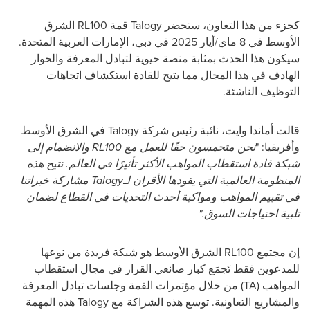
كجزء من هذا التعاون، ستحضر
Talogy
قمة
RL100
الشرق
الأوسط في 8 ماي/أيار 2025 في دبي، الإمارات العربية المتحدة.
سيكون هذا الحدث بمثابة منصة حيوية لتبادل المعرفة والحوار
الهادف في هذا المجال مما يتيح للقادة استكشاف اتجاهات
التوظيف الناشئة.
قالت أماندا وايت، نائبة رئيس شركة
Talogy
في الشرق الأوسط
وأفريقيا: "
نحن متحمسون حقًا للعمل مع
RL100
والانضمام إلى
شبكة قادة استقطاب المواهب الأكثر تأثيرًا في العالم. تتيح هذه
المنظومة العالمية التي يقودها الأقران لـ
Talogy
مشاركة خبراتنا
في تقييم المواهب ومواكبة أحدث التحديات في القطاع لضمان
تلبية احتياجات السوق."
إن مجتمع
RL100
الشرق الأوسط هو شبكة فريدة من نوعها
للمدعوين فقط تَجمَع كبار صانعي القرار في مجال استقطاب
المواهب (
TA
) من خلال مؤتمرات القمة وجلسات تبادل المعرفة
والمشاريع التعاونية. توسع هذه الشراكة مع
Talogy
هذه المهمة