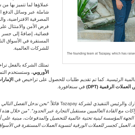
عملاؤها لما تتميز بها من 
شاملة عبر وسائل الدفع ال
المصرفية الافتراضية، وال
فرض الأمن والامتثال عل
قضائية، إضافةً إلى جسر 
للشركات العالمية.
The founding team at Tazapay, which has raised
تمتلك الشركة بالفعل تر
الأوروبي
، وستستخدم التم
المية الرئيسية. كما تم تقديم طلبات للحصول على تراخيص في
الإمارا
لعملات الرقمية (DPT)
في سنغافورة.
"نحن ندخل الفصل التالي 
اكات مع القادة العالميين مستقبل التجارة عبر الحدود"
.
"من خلال هذه ا
ح الجهة المؤسسة لبنية تحتية عالمية للتحصيل والمدفوعات، مبنية على 
تية، العمل كجسر للعملات الورقية لتسوية العملات المستقرة في الأسواق 