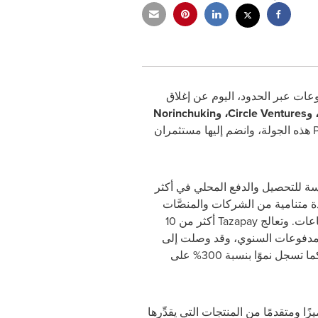
ية المدفوعات عبر الحدود، اليوم عن إغلاق
Peak XV Partners، وRipple (الولايات المتحدة)، وCircle Ventures، وNorinchukin
. وقد قادت الشركة المستثمرة الحالية Peak XV Partners هذه الجولة، وانضم إليها مستثمران
قدرات سلِسة للتحصيل والدفع المحلي في أكثر
قاعدة متنامية من الشركات والمنصَّات
العالمية عبر مختلف الصناعات. وتعالج Tazapay أكثر من 10
لمدفوعات السنوي، وقد وصلت إلى
نقطة التعادل التشغيلية، كما تسجل نموًا بنسبة 300% على
عرضًا متميزًا ومتقدمًا من المنتجات التي يقدِّرها