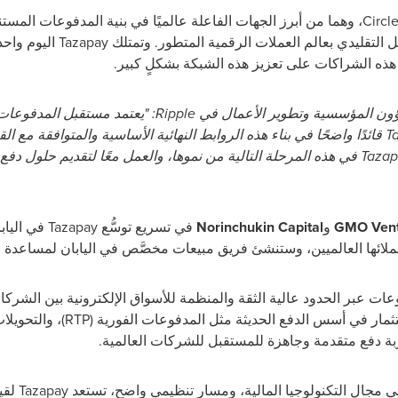
تُعزِّز الاستثمارات من شركتي Ripple وCircle، وهما من أبرز الجهات الفاعلة عالميًا في بنية ال
المستقرة، دور Tazapay في ربط 
 هذه الشراكات على تعزيز هذه الشبكة بشكلٍ كبير.
قال Eric Jeck، نائب الرئيس الأول للشؤون المؤسسية وتطوير ا
التمويل التقليدي والرقمي. وتُعدُّ Tazapay قائدًا واضحًا في بناء هذه الروابط النهائية الأساسية وا
"تنتابنا حالة من الفخر بالاستثمار في Tazapay في هذه المرحلة التالية من نموها، والعمل معً
GMO Vent
و
Norinchukin Capital
في تسريع توسّ
تية حلول المدفوعات عبر الحدود عالية الثقة والمنظمة للأسواق الإلكترونية بين ال
المالية. وتخطط الشركة لمزيد من الا
مع دعم مؤسس