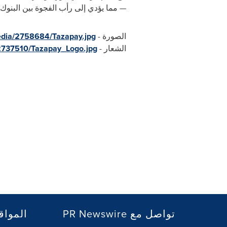
— مما يؤدي إلى رأب الفجوة بين البنوك 
الصورة -
edia/2758684/Tazapay.jpg
الشعار -
2737510/Tazapay_Logo.jpg
PR Newswire تواصل مع
المواق