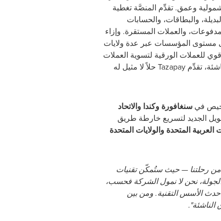
شمولية وعمق. تقدِّم المنصَّة تغطية
بديلة، والبطاقات، والحسابات
مدفوعات، والعملات المستقرة. وإزاء
ى مستوى المؤسسات عبر عدة ولايات
قوي للعملات الورقية لتسوية العملات
المستقرة في الأسواق الناشئة، تقدِّم Tazapay حلاً لا مثيل له
اخيص في
سنغافورة وكندا والاتحاد
ويل الجديد لتسريع خارطة طريق
ت العربية المتحدة والولايات المتحدة
من رحلتنا — حيث ستُمكّن تقنيات
لجولة، نحن لا نمول الشركة فحسب،
أحدث الأسس التقنية. ومن بين
الناشئة".