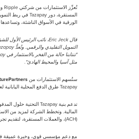
الورقية في الأسواق الناشئة، وتساعدها
مثل آسيا والمحيط الهادئ".
ستُسهم الاستثمارات من
urePartners
Tazapay طرق الدفع المحلية اليابانية لعملائها العالميين، وستنشئ فريق مبيعات مخصَّص في اليابان لمساعدة الشركات اليابانية على التوسُّع دوليًا.
تدعم بنية Tazapay التح
(ACH)، والعملات المستقرة، لتقديم تجربة دفع متقدمة وجاهزة للمستقبل للشركات العالمية.