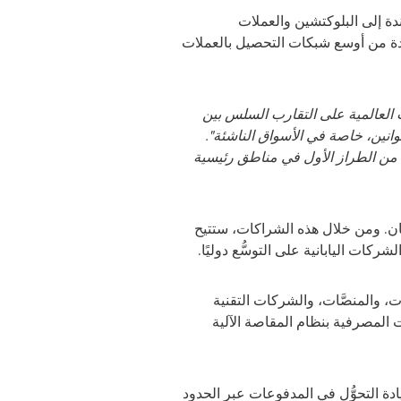
مدفوعات المستندة إلى البلوكتشين والعملات
التمويل التقليدي بعالم العملات الرقمية المتطور. وتمتلك Tazapay اليوم واحدة من أوسع شبكات التحصيل بالعملات
لأعمال في Ripple: "يعتمد مستقبل المدفوعات العالمية على التقارب السلس بين
لمتوافقة مع القوانين، خاصة في الأسواق الناشئة".
ا لتقديم حلول دفع من الطراز الأول في مناطق رئيسية
ُع Tazapay في اليابان. ومن خلال هذه الشراكات، ستتيح
شركات، والمنصَّات، والشركات التقنية
ستثمار في أسس الدفع الحديثة مثل المدفوعات الفورية (RTP)، والتحويلات المصرفية بنظام المقاصة الآلية
ي قوي، وخبرة عميقة في مجال التكنولوجيا المالية، ومسار تنظيمي واضح، تستعد Tazapay لقيادة التحوُّل في المدفوعات عبر الحدود