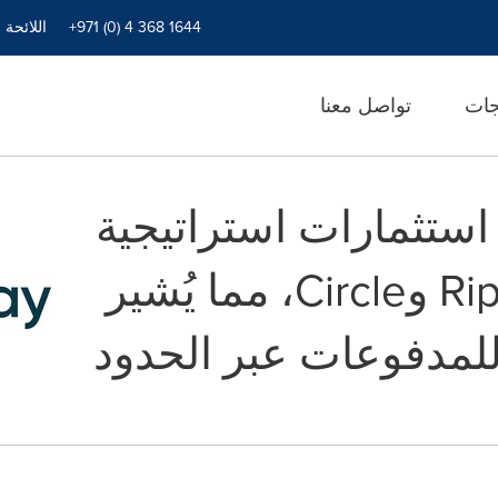
+971 (0) 4 368 1644
اللائحة 
جات
تواصل معنا
 تحصد استثمارات استراتيجية
من شركتي Ripple وCircle، مما يُشير
لمدفوعات عبر الحدود