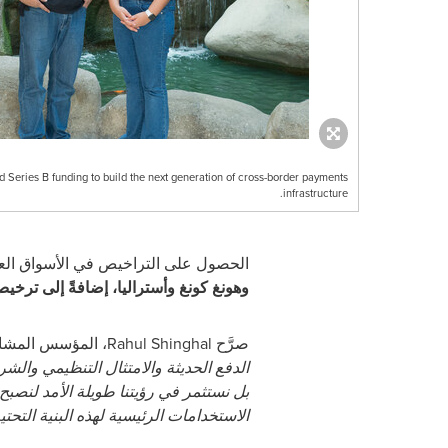
 Series B funding to build the next generation of cross-border payments
infrastructure.
الحصول على التراخيص في الأسواق الع
وهونغ كونغ وأستراليا، إضافةً إلى ترخيص ا
صرَّح Rahul Shinghal، المؤسس المشارك والرئيس التنفيذي لشركة Tazapay قائلاً:
الدفع الحديثة والامتثال التنظيمي والشر
بل نستثمر في رؤيتنا طويلة الأمد لنصب
الاستخدامات الرئيسية لهذه البنية التح