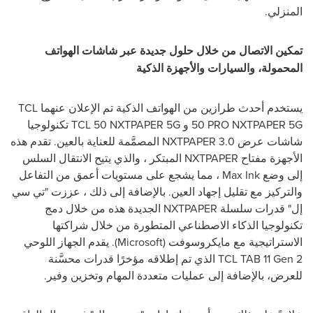
المنزلي.
تمكين الاتصال من خلال حلول جديدة عبر شاشات الهواتف
المحمولة، والسيارات والأجهزة الذكية
يستخدم أحدث طرازين من الهواتف الذكية تم الإعلان عنهما
TCL
50 PRO NXTPAPER 5G
و
TCL 50 NXTPAPER 5G
تكنولوجيا
شاشات عرض
NXTPAPER 3.0
المصمَّمة للعناية بالعين. تقدم هذه
الأجهزة مفتاح
NXTPAPER
المبتكر ، والذي يتيح الانتقال السلس
إلى وضع
Max Ink
، مما يشجع على مستويات أعمق من التفاعل
والتركيز مع تقليل إجهاد العين. بالإضافة إلى ذلك ، عززت "تي سي
إل" قدرات سلسلة
NXTPAPER
الجديدة هذه من خلال دمج
تكنولوجيا الذكاء الاصطناعي المتطورة من خلال شراكتها
الاستراتيجية مع مايكروسوفت (
Microsoft
). يقدم الجهاز اللوحي
TCL TAB 11 Gen 2
الذي تم إطلاقه مؤخرًا قدرات محسَّنة
للعرض، بالإضافة إلى عمليات متعددة المهام وتخزين وفير.