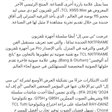
مما يمثل علامة بارزة أخرى للصناعة. المنتج الرئيسي الآخر
المعروض هو
TCL X955 Max
، أكبر تلفزيون كيو دي ميني ليد
بحجم 115 بوصة في العالم ، الذي يأخذ الترفيه المنزلي إلى آفاق
جديدة من خلال تقديم تجربة مشاهدة لا مثيل لها في الصناعة.
عرضت "تي سي إل" أيضًا سلسلة أجهزة تلفزيون
NXTFRAME
الجديدة تمامًا ، والتي تعيد تعريف مستقبل الفن
الرقمي والترفيه في المنزل. يأتي الإصدار
Pro
من أجهزة تلفزيون
TCL NXTFRAME
مع تقنية صوتية تم تطويرها بالتعاون مع "بانج
آند ألوفسن" (
Bang & Olufsen
)، وهي علامة صوتية فاخرة تقدم
حلولها الصوتية المخصصة للمستهلكين في جميع أنحاء العالم.
كانت الابتكارات جزءًا من تشكيلة العرض الأوسع لشركة "تي سي
إل" التي تم الإعلان عنها في المؤتمر الصحفي العالمي "آي إف أيه
2024" (
IFA 2024
) ، والذي تضمن أيضًا أحدث شاشات سلسلة
R8
وشريطي الصوت المميَّزين
Q85H
و
Q75H
. مع تكنولوجيا
RAY•DANZ
الحاصلة على براءة اختراع وتكنولوجيا
TCL Tutti
Choral
، تسهل قضبان الصوت توفير تجارب أفضل للمسرح