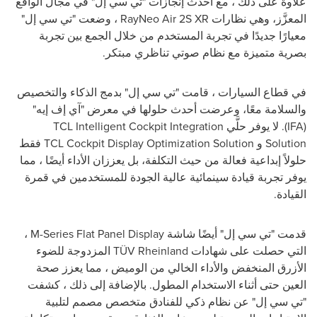
علاوةً على ذلك ، مع أحدث إنجازات "تي سي إل" في مجال الواقع
المعزَّز، وهي نظارات
RayNeo Air 2S XR
، وضعت "تي سي إل"
معيارًا جديدًا في تجربة المستخدم من خلال الجمع بين تجربة
بصرية متميزة مع نظام صوتي تناظري مبتكر.
في قطاع السيارات ، قامت "تي سي إل" بدمج الذكاء والتخصيص
والسلامة معًا، وعرضت أحدث حلولها في معرض "آي إف إيه"
(
IFA
). لا يوفر حلَّي
TCL Intelligent Cockpit Integration
Solution
و
TCL Cockpit Display Optimization Solution
فقط
حلولاً إبداعية فعالة من حيث التكلفة، بل يعززان الأداء أيضًا ، مما
يوفر تجربة قيادة سينمائية عالية الجودة للمستخدمين في قمرة
القيادة.
قدمت "تي سي إل" أيضًا شاشة
M-Series Flat Panel Display
،
التي حصلت على شهادات
TÜV Rheinland
المزدوجة للضوء
الأزرق المنخفض والأداء الخالي من الوميض ، مما يعزز صحة
العين حتى أثناء الاستخدام المطول. بالإضافة إلى ذلك ، كشفت
"تي سي إل" عن نظام ذكي للفنادق متخصص مصمم لتلبية