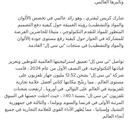
وتأثيرها العالمي.
شارك كريس ليفتري ، وهو رائد عالمي في تخصص (الألوان
والمواد والتشطيب) رؤيته العميقة حول كيفية دفع التصميم
المتطور للمواد للتقدم التكنولوجي ، متيحًا للحاضرين الفرصة
للمشاركة في الحوار حول كيفية رفع مستوى جودة (الألوان
والمواد والتشطيب) في منتجات "تي سي إل" القادمة.
تواصل "تي سي إل" تعميق استراتيجيتها العالمية للتوطين وتعزيز
قيادتها التكنولوجية. في النصف الأول من عام 2024 ، قامت
شركة "تي سي إل" بشحن 12.52 مليون جهاز تلفزيون على
مستوى العالم ، مما رسَّخ مكانتها كثاني أفضل علامة تجارية
تلفزيونية في العالم على التوالي. في أوروبا ، ارتفعت شحنات
تلفزيون "تي سي إل" بنسبة 40.1٪ ، حيث احتلت حصتها في السوق
المرتبة الأولى في فرنسا والسويد وبولندا ، والثالثة في جمهورية
التشيك وإسبانيا ، مما يُظهر الأداء القوي للعلامة التجارية في جميع
أنحاء العالم.