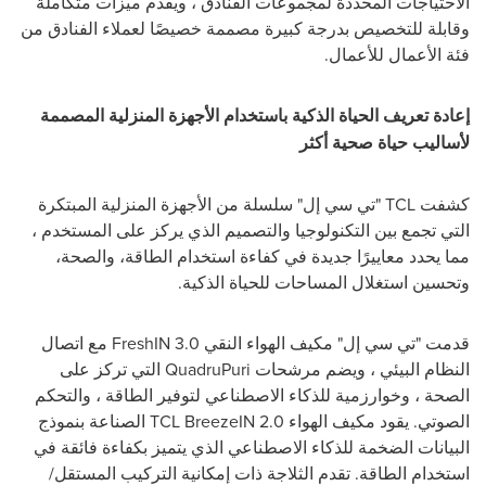
الاحتياجات المحددة لمجموعات الفنادق ، ويقدم ميزات متكاملة
وقابلة للتخصيص بدرجة كبيرة مصممة خصيصًا لعملاء الفنادق من
فئة الأعمال للأعمال.
إعادة تعريف الحياة الذكية باستخدام الأجهزة المنزلية المصممة
لأساليب حياة صحية أكثر
كشفت
TCL
"تي سي إل" سلسلة من الأجهزة المنزلية المبتكرة
التي تجمع بين التكنولوجيا والتصميم الذي يركز على المستخدم ،
مما يحدد معاييرًا جديدة في كفاءة استخدام الطاقة، والصحة،
وتحسين استغلال المساحات للحياة الذكية.
قدمت "تي سي إل" مكيف الهواء النقي
FreshIN 3.0
مع اتصال
النظام البيئي ، ويضم مرشحات
QuadruPuri
التي تركز على
الصحة ، وخوارزمية للذكاء الاصطناعي لتوفير الطاقة ، والتحكم
الصوتي. يقود مكيف الهواء
TCL BreezeIN 2.0
الصناعة بنموذج
البيانات الضخمة للذكاء الاصطناعي الذي يتميز بكفاءة فائقة في
استخدام الطاقة. تقدم الثلاجة ذات إمكانية التركيب المستقل/