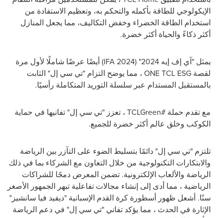
الإيكولوجي للطاقة بأكمله والتحكم به، وتعظيم الاستفادة من
استخدام الطاقة الخضراء وخفض التكاليف، مما يجعل المنازل
أكثر ذكاءً والحياة أكثر خضرة.
يمثل "آي إف إيه 2024" (
IFA 2024
) أيضًا عرضًا شاملًا لأول مرة
لقصة
ONE TCL ESG
، مما يوضح التزام "تي سي إل" الثابت
بالمستقبل المستدام عبر سلسلة التوريد المتكاملة رأسيًا.
مع تقدم حملة #
TCLGreen
، تعزز "تي سي إل" تفانيها في حماية
الكوكب وخلق عالم أكثر خضرة للجميع.
تلتزم "تي سي إل" دائمًا بتسليط الضوء على التآزر بين الرياضة
والابتكارات التكنولوجية من خلال التعاون مع الشركاء بما في ذلك
الرياضة والألعاب الإلكترونية. تضمن المعرض دمجًا للشراكات
الرياضية ، مما أدى إلى إنشاء مجالات تفاعلية تبهر الجمهور الأصغر
سنًا. أشعل ظهور أسطورة كرة القدم الإسبانية "ديفيد فيا سانشيز"
الإثارة في الحدث ، مما يؤكد تفاني "تي سي إل" في دعم الرياضة