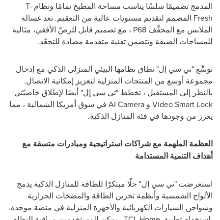
المدمج تصميمًا سلسًا يناسب مساحة المطبخ تمامًا ونظام
T-
Fresh
المصمم لتقديم مستويات عالية من التعقيم. تعد غسالة
الملابس مع المجفِّف
P68
، مع تصميم قابل للرصّ الأفقي، مثالية
للمساحات الضيقة وتتضمن تقنية متقدمة مضادة للتجعّد.
توسِّع "تي سي إل" نطاق نظامها البيئي المنزلي الذكي مع إدخال
مجموعة أوسع من المنتجات المنزلية لتعزيز إمكانية الاتصال.
بالنظر إلى المستقبل ، تخطط "تي سي إل" أيضًا لإطلاق خاصيّتي
Video Smart Lock
و
AI Camera
في سوق أمريكا الشمالية ، مما
يعزز من وجودها في فئة المنازل الذكية.
العظمة الملهمة مع شراكات استراتيجية ومبادرات متسقة مع
أهداف التنمية المستدامة
استعرضت "تي سي إل" حلًا مبتكرًا للطاقة للمنازل الذكية يدمج
الألواح الشمسية وأنظمة تخزين الطاقة والمضخات الحرارية
وشواحن السيارات الكهربائية والأجهزة المنزلية في منصة موحدة.
باستخدام تطبيق
TCL Home
، يمكن للمستخدمين مراقبة النظام