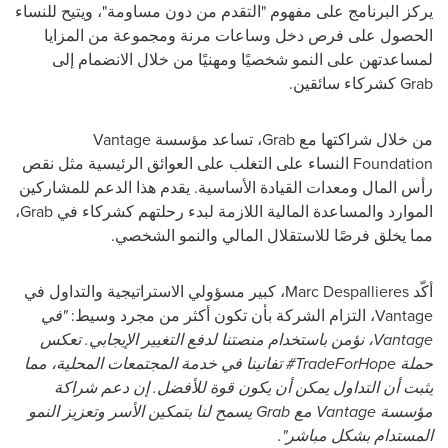
يركز البرنامج على مفهوم "التقدم من دون مساومة"، ويتيح للنساء
الحصول على فرص دخل وساعات مرنة ومجموعة من المزايا
لمساعدتهن على النمو شخصيًا ومهنيًا من خلال الانضمام إلى
Grab
كشركاء سائقين.
من خلال شراكتها مع
Grab
، تساعد مؤسسة
Vantage
Foundation
النساء على التغلب على العوائق الرئيسية مثل نقص
رأس المال ومعدات القيادة الأساسية. يقدم هذا الدعم للمشاركين
الموارد والمساعدة المالية اللازمة لبدء رحلتهم كشركاء في
Grab
،
مما يخلق فرصًا للاستقلال المالي والنمو الشخصي.
أكّد
Marc Despallieres
، كبير مسؤولي الاستراتيجية والتداول في
Vantage
، التزام الشركة بأن تكون أكثر من مجرد وسيط:
"في
Vantage
، نؤمن باستخدام منصتنا لدفع التغيير الإيجابي. تعكس
حملة
TradeForHope
# تفانينا في خدمة المجتمعات المحلية، مما
يثبت أن التداول يمكن أن يكون قوة للأفضل. إن دعم شراكة
مؤسسة
Vantage
مع
Grab
يسمح لنا بتمكين الأسر وتعزيز النمو
المستدام بشكل مباشر".