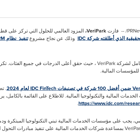
فازت
VeriPark
،
المزود العالمي للحلول التي تركز على قطا
الحقيقية الذي أطلقته شركة
IDC
وذلك
عن نجاح
مشروع
تنفيذ
نظام
RM
امل
لشركة
VeriPark
، حيث حقق
أعلى الدرجات
في جميع الفئات. تكرم
س للمؤسسات المالية.
Ver
ضمن أفضل 100 شركة في تصنيفات
IDC FinTech
لعام 2024
. ت
خدمات المالية والتكنولوجيا المالية. للاطلاع على القائمة بالكامل، ير
.
https://www.idc.com/resear
مي، يجب على مؤسسات الخدمات المالية تبني التكنولوجيا المبتكرة ودم
VeriPa
بمساعدة شركات الخدمات المالية على تنفيذ مبادرات التحول 