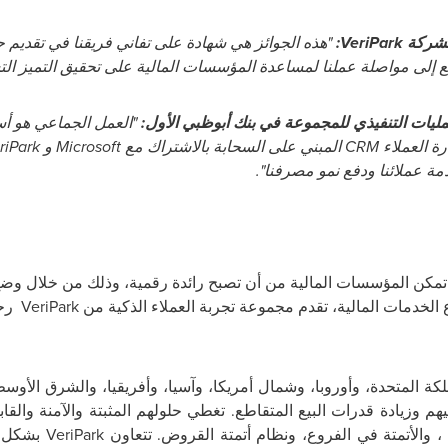
 لشركة
VeriPark
:
"هذه الجوائز هي شهادة على تفاني فريقنا في تقديم 
لع إلى مواصلة عملنا لمساعدة المؤسسات المالية على تحقيق التميز ال
يات التنفيذي للمجموعة في بنك أبوظبي الأول:
"العمل الجماعي هو
أ
رة العملاء
CRM
المبني على
السحابة
بالاشتراك
مع
Microsoft
و
riPark
ة عملائنا ودفع نمو مصرفنا".
تي تمكن المؤسسات المالية من أن تصبح
رائدة رقمية
،
وذلك
من خلال وضع 
الخدمات المالية، تقدم مجموعة تجربة العملاء الذكية من
VeriPark
رح
لكة المتحدة، وأوروبا، وشمال أمريكا، وآسيا، وأفريقيا، والشرق الأو
يهم
وزيادة قدرات البيع المتقاطع. تغطي حلولهم المثبتة والآمنة والقاب
، والأتمتة في الفروع، ونظام أتمتة القروض.
تتعاون
VeriPark
بشكل وث