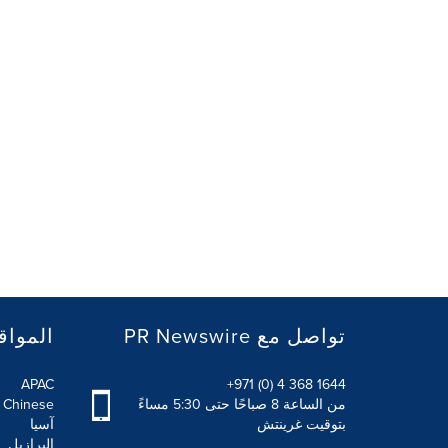
PR Newswire تواصل مع
المواق
APAC
+971 (0) 4 368 1644
من الساعة 8 صباحًا حتى 5:30 مساءً
l Chinese
بتوقيت غرينتش
آسيا
البرازيل