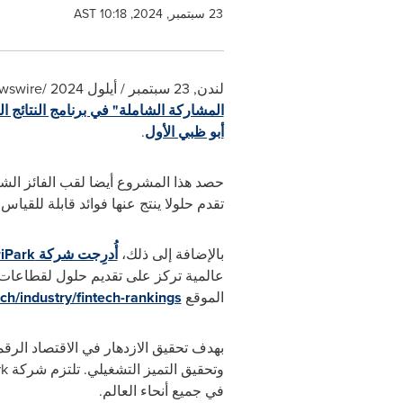
23 سبتمبر, 2024, 10:18 AST
لندن
,
23 سبتمبر / أيلول 2024
/PRNewswire/ --
المشاركة الشاملة" في برنامج النتائج 
أبو ظبي الأول
.
حصد
هذا المشروع أيضا لقب الفائز الش
تقدم حلولا ينتج عنها فوائد قابلة للقيا
بالإضافة إلى ذلك،
أُدرِجت شركة
iPark
عالمية تركز على تقديم حلول لقطاعات ال
الموقع
ch/industry/fintech-rankings
بهدف تحقيق الازدهار في الاقتصاد الرق
وتحقيق التميز التشغيلي. تلتزم
شركة
rk
في جميع أنحاء العالم.