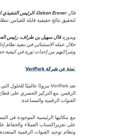
قال
Ozkan Erener
، الرئيس التنفيذي
لتحقيق نتائج
حقيقية قابلة للقياس
. نتط
وبدوره
قال سهيل بن طراف، رئيس العمل
خلال عمله الاستثنائي في تنفيذ نظام إدا
وشراكتهم من إحداث ثورة في كيفية خدم
نبذة عن شركة
VeriPark
تعد
VeriPark
مزودًا عالميًا للحلول ال
الرقمي. مع التركيز الحصري على قطاع 
القنوات الرقمية والمساعدة.
مع مكاتبها الرئيسية الموجودة في المم
على
تعزيزاكتساب العملاء والحفاظ عل
ونظام توحيد
القنوات الرقمية المتعدد
ة