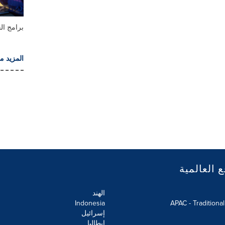
برامج ا
المزيد م
ع العالمية
الهند
Indonesia
APAC - Traditiona
إسرائيل
إيطاليا