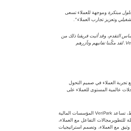
حلول مبتكرة
وموجهة
للعملاء
تسعى
تشغيلي
وتعزيز تجارب العملاء
".
ساس
التقدم، وقد أثبت فريقنا ذلك من
Ve
. لقد مكّننا تفانيهم وتآزرهم
تجربة العملاء في صميم التحول
لات
عالمية المستوى
للعملاء
على
سط، تساعد
VeriPark
المؤسسات المالية
لة
للتطوير
مجالات التفاعل مع العملاء،
يق مع العملاء
،
وتصمم استراتيجيات