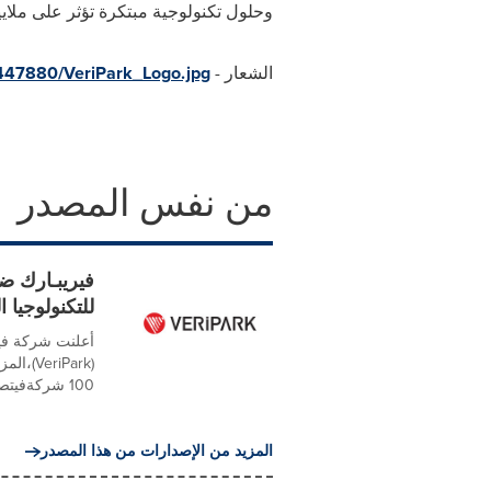
وحلول تكنولوجية مبتكرة تؤثر على ملاي
الشعار -
447880/VeriPark_Logo.jpg
من نفس المصدر
للتكنولوجيا ا
أعلنت شركة فير
(Park
100 شركةفيتصنيفات IDC للتكنولوجياالماليةلعام...
المزيد من الإصدارات من هذا المصدر