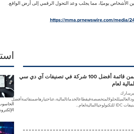
ين الأشخاص يوميًا، مما يجلب وعد التحول الرقمي إلى أرض الواقع.
https://mma.prnewswire.com/media/2
است
فيريبـارك ضمن قائمة أفضل 100 شركة في تصنيفات آي دي سي
لمالية لعام
يبـارك
Veri)،المزودالعالميللحلولالمتخصصةفيقطاعالخدماتالمالية،عناختيارهاضمنقائمةأفضل
الحاسوب
الإلكترون