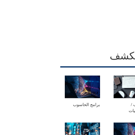
كشف
 /
برامج الحاسوب
يات