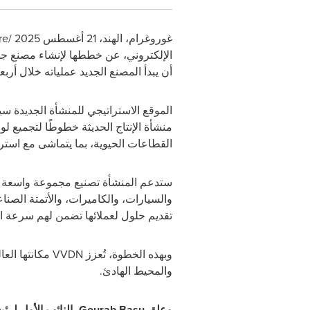
غوروغرام، الهند، 21 أغسطس 2025 /
re
الإلكتروني، عن خططها لإنشاء مصنع جديد
أن يبدأ المصنع الجديد عملياته خلال أر
الموقع الاستراتيجي للمنشأة الجديدة س
منشأة الإنتاج الحديثة خطوطًا لتجميع لو
القطاعات الحيوية، بما يتماشى مع استر
ستدعم المنشأة تصنيع مجموعة واسعة من 
والسيارات، والكاميرات، والأتمتة الصناع
تقديم حلول لعملائها تضمن لهم سرعة ال
وبهذه الخطوة، تُعزز
VVDN
مكانتها العا
والمحيط الهادئ.
وعلق
Gourab Basu
، النائب الأول لر