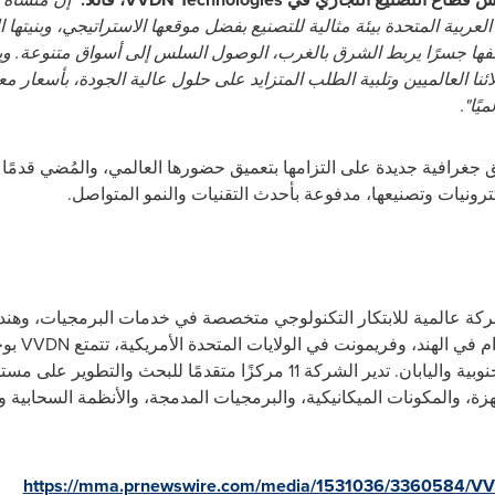
عربية المتحدة بيئة مثالية للتصنيع بفضل موقعها الاستراتيجي، وبنيتها ا
 بوصفها جسرًا يربط الشرق بالغرب، الوصول السلس إلى أسواق متنوعة.
ا العالميين وتلبية الطلب المتزايد على حلول عالية الجودة، بأسعار مع
ًا".
جغرافية جديدة على التزامها بتعميق حضورها العالمي، والمُضي قدمًا 
ترونيات وتصنيعها، مدفوعة بأحدث التقنيات والنمو المتواصل.
20، وهي شركة عالمية للابتكار التكنولوجي متخصصة في خدمات البرمجيات، وه
 في الهند، وفريمونت في الولايات المتحدة الأمريكية، تتمتع
VVDN
بوج
أجهزة، والمكونات الميكانيكية، والبرمجيات المدمجة، والأنظمة السحابية وص
https://mma.prnewswire.com/media/1531036/3360584/VV