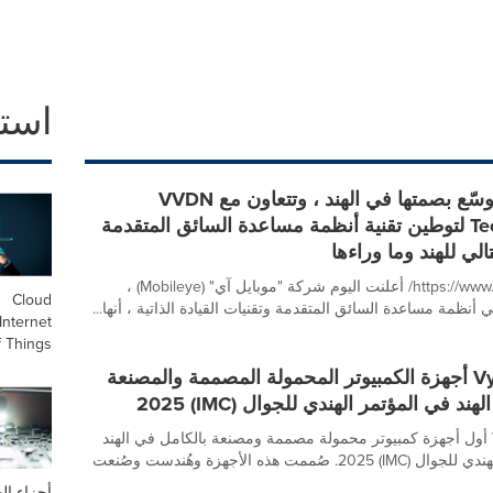
است
Mobileye توسّع بصمتها في الهند ، وتتعاون مع VVDN
Technologies لتوطين تقنية أنظمة مساعدة السائق المتقدمة
الي للهند وما وراءها
https://www.vvdntech.com/ أعلنت اليوم شركة "موبايل آي" (Mobileye) ،
Cloud
في أنظمة مساعدة السائق المتقدمة وتقنيات القيادة الذاتية ، أنها...
Internet
f Things
إطلاق Vyonix أجهزة الكمبيوتر المحمولة المصممة والمصنعة
د في المؤتمر الهندي للجوال (IMC) 2025
أطلقت Vyonix أول أجهزة كمبيوتر محمولة مصممة ومصنعة بالكامل في الهند
خلال المؤتمر الهندي للجوال (IMC) 2025. صُممت هذه الأجهزة وهُندست وصُنعت
أجزاء ا