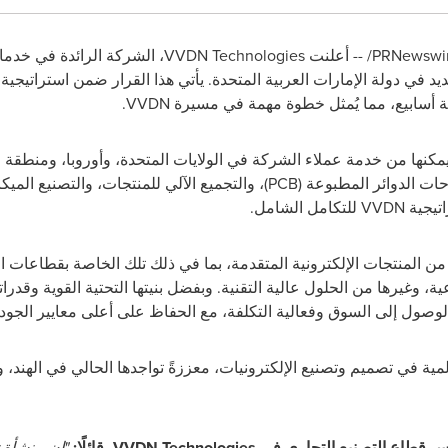
PRNewswi
/ -- أعلنت
VVDN Technologies
، الشركة الرائدة في خدما
 في دولة الإمارات العربية المتحدة. يأتي هذا القرار ضمن استراتيجية
بعة أسابيع، مما يُمثل خطوة مهمة في مسيرة
VVDN
.
يمكنها من خدمة عملاء الشركة في الولايات المتحدة، وأوروبا، ومنطقة
حات الدوائر المطبوعة (
PCB
)، والتجميع الآلي للمنتجات، والتصنيع الميك
اتيجية
VVDN
للتكامل الشامل.
المنتجات الإلكترونية المتقدمة، بما في ذلك تلك الخاصة بقطاعات الات
ية، وغيرها من الحلول عالية التقنية. وبفضل بنيتها التحتية القوية وقدرا
وصول إلى السوق وفعالية التكلفة، مع الحفاظ على أعلى معايير الجودة
لمية في تصميم وتصنيع الإلكترونيات، معززةً تواجدها الحالي في الهند، وأ
ئيس قطاع التصنيع التجاري في
VVDN Technologies
، قائلًا:
"إن منشأة 