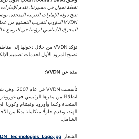
نقطة تحول في مسيرتنا. تقدم الإمارات ال
تتيح دولة الإمارات العربية المتحدة،
VVDN
الدؤوب لتقريب التصنيع من عملائن
المحرك الأساسي لرؤيتنا في التوسع عالمي
تؤكد
VVDN
من خلال دخولها إلى مناطق 
تصبح المزود الأول لخدمات تصميم الإلك
نبذة عن
VVDN
:
تأسست
VVDN
في عام 07
انطلاقًا من مقرها الرئيسي في غوروغرام
الهند، وتقدم حلولًا متكاملة بدءًا من ال
الشامل.
الشعار:
DN_Technologies_Logo.jpg