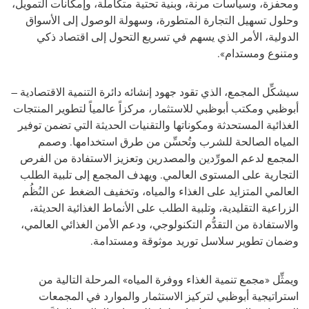
ومحفزة، وسياسات مرنة، وبنية تحتية متكاملة، وإمكانات التمويل،
وحلول تسهيل التجارة المتطورة، وسهولة الوصول إلى الأسواق
الدولية، الأمر الذي يسهم في تسريع التحول إلى اقتصاد ذكي
ومتنوع ومستدام».
سيشكِّل المجمع، الذي تقود جهود إنشائه
دائرة التنمية الاقتصادية –
أبوظبي ومكتب أبوظبي للاستثمار،
مركزاً عالمياً لتطوير المنتجات
الغذائية المستحدثة ومكوناتها والتقنيات الحديثة التي تضمن توفير
المياه الصالحة للشرب وتُحسِّن من طرق استخدامها. وصمم
المجمع لدعم المورِّدين والمصدرين وتعزيز الاستفادة من الفرص
التجارية على المستوى العالمي. ويهدف المجمع إلى تلبية الطلب
العالمي المتزايد على الغذاء والمياه، وتخفيف الضغط عن النُظُم
الزراعية التقليدية، وتلبية الطلب على الأنماط الغذائية الحديثة،
والاستفادة من التقدُّم التكنولوجي، ودعم الأمن الغذائي العالمي،
وضمان تطوير سلاسل توريد موثوقة ومستدامة
.
ويمثِّل «مجمع تنمية الغذاء ووفرة المياه» المرحلة التالية من
استراتيجية أبوظبي لتركيز الاستثمار والموارد في المجمعات