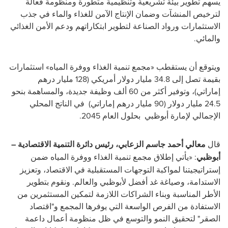
يسهم تطوير بيئة تشريعية وتنظيمية متطورة ومنظومة فعالة
لترخيص المنشآت وضمان الإنتاج الآمن للغذاء والماء في جذب
الاستثمارات ورواد الصناعة لتطوير ابتكاراتهم ودعم الأمن الغذائي
والمائي.
ويتوقع أن يستقطب «مجمع تنمية الغذاء ووفرة المياه» استثمارات
بقيمة تصل إلى 34.8 مليار دولار أمريكي (128 مليار درهم
إماراتي)، وتوفير أكثر من 60 ألف وظيفة جديدة، والمساهمة بنحو
24.5 مليار دولار (90 مليار درهم إماراتي) في الناتج المحلي
الإجمالي لإمارة أبوظبي بحلول العام 2045.
قال
معالي أحمد جاسم الزعابي، رئيس دائرة التنمية الاقتصادية –
أبوظبي
: «يأتي إطلاق مجمع تنمية الغذاء ووفرة المياه ضمن
إستراتيجيتنا لمواكبة التوجهات المستقبلية في الاقتصاد، وتعزيز
الاستدامة، وصياغة غد أفضل لأبوظبي والعالم
.
ونقوم بتطوير
الأطر المناسبة وبناء الشراكات اللازمة لتمكين المستثمرين من
الاستفادة من الفرص الواسعة التي يوفرها المجمع و"اقتصاد
الصقر" لتحقيق النمو والتوسع في ظل منظومة أعمال داعمة