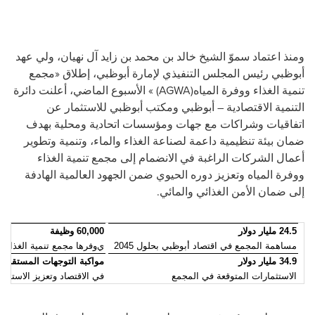
ومنذ اعتماد سموّ الشيخ خالد بن محمد بن زايد آل نهيان، ولي عهد
أبوظبي رئيس المجلس التنفيذي لإمارة أبوظبي، إطلاق «مجمع
تنمية الغذاء ووفرة المياه
(AGWA)
» الأسبوع الماضي، أعلنت دائرة
التنمية الاقتصادية – أبوظبي ومكتب أبوظبي للاستثمار عن
اتفاقيات وشراكات مع جهات ومؤسسات اتحادية ومحلية بهدف
ضمان بيئة تنظيمية داعمة لصناعة الغذاء والماء، وتنمية وتطوير
أعمال الشركات الراغبة في الانضمام إلى مجمع تنمية الغذاء
ووفرة المياه وتعزيز دوره الحيوي ضمن الجهود العالمية الهادفة
إلى ضمان الأمن الغذائي والمائي.
24.5 مليار دولار
60,000 وظيفة
مساهمة المجمع في اقتصاد أبوظبي بحلول 2045
ي
وفرها مجمع تنمية الغذاء و
34.9 مليار دولار
مواكبة التوجهات المستقبلية
الاستثمارات المتوقعة في المجمع
في الاقتصاد وتعزيز الاستدام