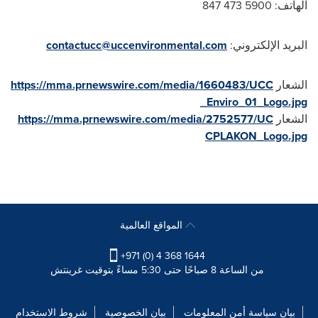
الهاتف: 5900 473 847
البريد الإلكتروني:
contactucc@uccenvironmental.com
الشعار
https://mma.prnewswire.com/media/1660483/UCC
_Enviro_01_Logo.jpg
الشعار
https://mma.prnewswire.com/media/2752577/UC
CPLAKON_Logo.jpg
المواقع العالمية
+971 (0) 4 368 1644
من الساعة 8 صباحًا حتى 5:30 مساءً بتوقيت غرينتش
بيان سياسة أمن المعلومات
بيان الخصوصية
شروط الاستخدام