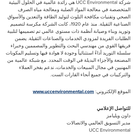
شركة
UCC Environmental
هي رائدة عالمية في الحلول البيئية
المتخصصة في معالجة المواد الصلبة ومعالجة مياه الصرف
الصحي وتقنيات مكافحة التلوث لتوليد الطاقة والتعدين والأسواق
الصناعية الثقيلة. منذ عام 1920، كانت الشركة مكرسة لتصميم
وتوريد وبناء وصيانة أنظمة ذات مستوى عالمي تم تصميمها لتلبية
الطلبات الفريدة لمزودي الخدمات والصناعات الثقيلة. يضمن
فريقها القوي من مهندسي البحث والتطوير والمصممين وخبراء
سلسلة التوريد أداءً استثنائياً وجودة لا هوادة فيها وتسليم المكونات
المصنعة والأجزاء البديلة في الوقت المحدد. مع شبكة عالمية من
المهنيين في مجال المبيعات والخدمات، ندعم بفخر العملاء
والتركيبات في جميع أنحاء القارات الست.
الموقع الإلكتروني:
www.uccenvironmental.com
للتواصل الإعلامي
داون ويليامز
مدير التسويق العالمي والاتصالات
UCC Environmental