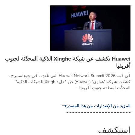
Huawei تكشف عن شبكة Xinghe الذكية المحدَّثة لجنوب
أفريقيا
في قمة Huawei Network Summit 2026 التي عُقدِت في جوهانسبرج ،
كشفت شركة "هواوي" (Huawei) عن "حل Xinghe للشبكات الذكية"
المحدَّث لمنطقة جنوب أفريقيا...
المزيد من الإصدارات من هذا المصدر
استكشف