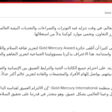
Dalai
 العالم، في وقت تتزايد فيه التوترات والصراعات والتحديات البيئية العال
التعاون، وتحمي موارد كوكبنا بدلاً من استغلالها.
ي كثيرا أن أتلقى جائزة
Gold Mercury Award
لتعزيز ثقافة السلام وال
 واستدامة. هذا الاعتراف يذكرنا بمسؤوليتنا الجماعية لتعزيز التفاهم والح
ة، على احترام جميع الكائنات الحية والترابط العميق بين الإنسانية والط
هم، يواصل إلهام الأفراد والمجتمعات والقادة لتعزيز عالم أكثر عدلاً، و
س منظمة
Gold Mercury International
: "إن الالتزام العميق لقداسة الد
 وعينا العالمي بشكل عميق، وهو متجذر في قدرتنا على تحقيق السلام 