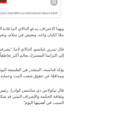
 Lama Gold Mercury International Award 2025
وبهذا الاعتراف، يدعو الدالاي لاما قادة
معًا ككيان واحد، وتعيش في سلام، وتعزز 
قال تينزين غياتسو، الدالاي لاما: "يشرفن
إلى التزامنا المشترك بعالم أكثر تعاطفاً
يؤكد قداسته، المتجذر في الفلسفة البوذي
ومدافعًا عن حقوق شعب التبت وحماية بيئت
قال نيكولاس دي سانتيس كوادرا، رئي
وثقافة الحكمة والإشراف البيئي قد شكل
السبب في أهميتها اليوم".