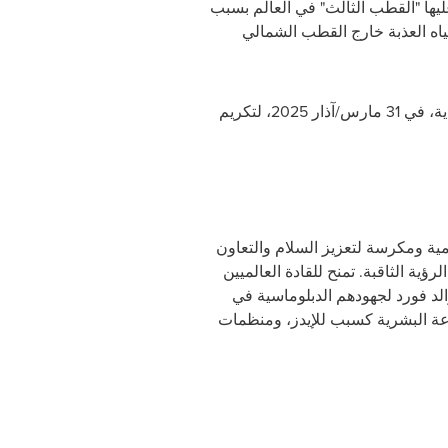
عليها "القطب الثالث" في العالم بسبب
لمياه العذبة خارج القطب الشمالي
في دارامسالا، موطن الدالاي لاما في منطقة الهيمالايا الهندية، في 31 مارس/آذار 2025، لتكريم
لعالمية ومكرسة لتعزيز السلام والتعاون
ؤية الثاقبة. تمنح للقادة العالميين
رالد فورد لجهودهم الدبلوماسية في
عة البشرية كسبب للإيدز، ومنظمات