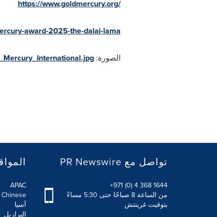
https://www.goldmercury.org/
mercury-award-2025-the-dalai-lama
الصورة:
Mercury_International.jpg
PR Newswire تواصل مع
المواق
APAC
+971 (0) 4 368 1644
من الساعة 8 صباحًا حتى 5:30 مساءً
l Chinese
بتوقيت غرينتش
آسيا
البرازيل