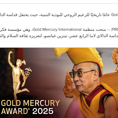
Gol
عامًا تاريخيًا للزعيم الروحي للبوذية التبتية، حيث يحتفل قداسة الدال
PR
/ -- منحت منظمة
Gold Mercury International
، وهي مؤسسة فكري
اسة الدالاي لاما الرابع عشر، تينزين غياتسو، لتعزيزه ثقافة السلام وال