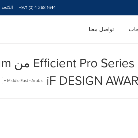
+971 (0) 4 368 1644
اللائحة 
جات
تواصل معنا
Middle East - Arabic