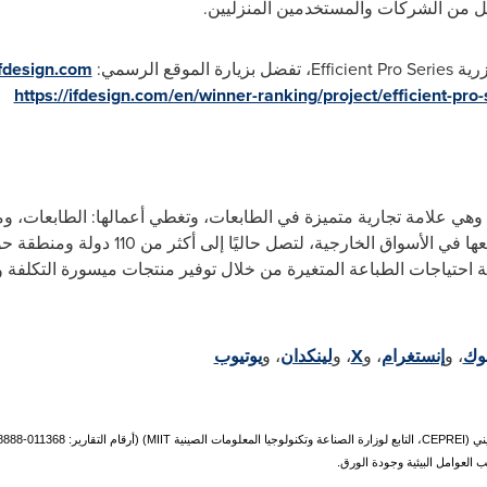
كل من الشركات والمستخدمين المنزليين.
زرية
Efficient Pro Series
، تفضل بزيارة الموقع الرسمي:
ifdesign.com
https://ifdesign.com/en/winner-ranking/project/efficient-pro-
ي عام 2010، وهي علامة تجارية متميزة في الطابعات، وتغطي أعمالها: الطابعات،
توسعها في الأسواق الخارجية، لتصل
ية احتياجات الطباعة المتغيرة من خلال توفير منتجات ميسورة التكلفة 
وك
، و
إنستغرام
، و
X
، و
لينكدان
، و
يوتيوب
ني (
CEPREI
، التابع لوزارة الصناعة وتكنولوجيا المعلومات الصينية
MIIT
) (أرقام التقارير:
888-011368
 العوامل البيئية وجودة الورق.