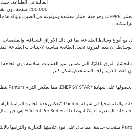
العالية في الطباعة، حيث 
200,000 صفحة دون
ختبر
CEPREI
، وهو جهة اختبار معتمدة وموثوقة في الصين. وتؤكد هذه ا
 المكثف.
ل مع أنواع وسائط الطباعة، بما في ذلك الأوراق الشفافة، والملصقات، 
الوسائط. إن هذه المرونة تجعل الطابعة مناسبة لاحتياجات الطباعة الم
لة انحشار الورق تلقائيًا، التي تضمن سير العمليات بسلاسة دون الحاجة 
وانٍ فقط لتعزيز راحة المستخدم بشكل كبير.
عة بحصولها على شهادة
ENERGY STAR®
، مما يعكس التزام
Pantum
بتطو
جات والتكنولوجيا في شركة
Pantum
: "تعكس هذه الجائزة التزامنا الرا
حتياجات المتغيرة لعملائنا، وطابعات
Efficient Pro Series
هي خير مثال 
Pant
منتجات جديدة، مما يدل على قوة علامتها التجارية والتزامها بال