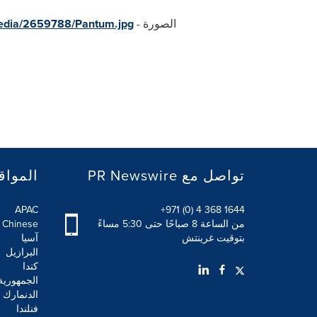
الصورة -
edia/2659788/Pantum.jpg
PR Newswire تواصل مع
المواق
APAC
+971 (0) 4 368 1644
من الساعة 8 صباحًا حتى 5:30 مساءً
l Chinese
بتوقيت غرينتش
آسيا
البرازيل
كندا
الجمهورية
الدنمارك
فنلندا