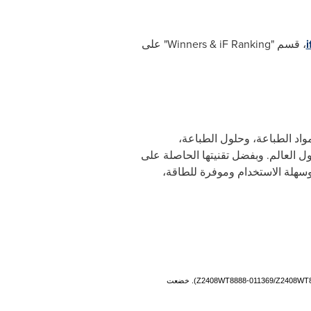
، قسم "
Winners & iF Ranking
" على
 ومواد الطباعة، وحلول الطباعة،
 حاليًا إلى أكثر من 110 دولة ومنطقة حول العالم. وبفضل تقنيتها الحاصلة على
وسهلة الاستخدام وموفرة للطاقة،
Z2408WT8888-011369/Z2408WT8
). خضعت