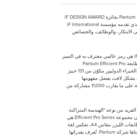
Pantum
بجائزة
iF DESIGN AWARD
iF International
الابتكار، والوظائف، والخصائص
i
هي رمز عالمي معترف به في التميز
طابعة
Pantum Efficient Pro
من قبل فريق من الخبراء الدوليين مكوّن من 131 خبيرَ
ت بشكل لافت بفضل مفهومها
التصميمي المثالي، متفوقة على ما يقارب 11,000 مشاركة من
فريد من نوعه "الهندسة المتراكبة
إن مجموعة
Efficient Pro Series
هي
ابعات الليزر مقاس
A4
، تعكس لغة
تبناها شركة
Pantum
. تُعرف بقدراتها