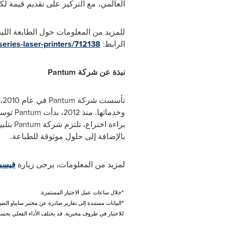
العالمي، مع التركيز على تقديم قيمة ل
للمزيد من المعلومات حول الطابعة اللي
الرابط:
series-laser-printers/712138
نبذة عن شركة
Pantum
تأسست شركة
Pantum
ف
وخدماتها. منذ 2012، بدأت
Pantum
براءة اختراع، تلتزم شركة
Pantum
بتلب
بالإضافة إلى حلول موثوقة للطباعة.
لمزيد من المعلومات، يرجى زيارة
فيسب
*خلال ساعات عمل الاختبار المستمرة.
*البيانات مستندة إلى تقارير صادرة عن مختبر سايباو الصي
للاختبار في ظروف مخبرية. قد يختلف الأداء الفعلي بحسب