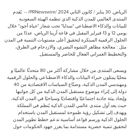
الرياض
,
30 يناير / كانون الثاني 2024
/PRNewswire/ --
يُقدم
المنتدى العالمي للمدن الذكية الذي تنظمه الهيئة السعودية
للبيانات والذكاء الاصطناعي "سدايا" تحت شعار "حياة أجود" خلال
يومي 12 و 13 فبراير المقبل في قاعة أرينا الرياض، عددًا من
الحلول الرقمية المبتكرة لتحقيق أعلى مستويات التنمية في المدن
مثل : معالجة مظاهر التشوه البصري، والازدحام في الطرق،
والتخطيط العمراني الفعال للحاضر والمستقبل
.
ويسعى المنتدى من خلال مشاركة أكثر من 80 متحدثًا عالميًا و
محليًا يمثلون خبراء البيانات والذكاء الاصطناعي والحلول الرقمية
ومهندسي المدن الذكية، وصنّاع السياسات الاقتصادية من 40
دولة إلى إثراء موضوع مستقبل المدن الذكية من كل جوانبها
وإيجاد بيئة جاذبة اجتماعيًا واقتصاديًا وسياحيًا في المدن الذكية،
حيث يعد أول منتدى عالمي للمدن الذكية يُنظم في المملكة
ويهدف إلى تشكيل رؤية طموحة لمستقبل المدن باستخدام
الحلول الذكية ورسم قواعد أساسية تدعم خطط تطوير المدن
لتحقيق تنمية حضرية مستدامة بما يعزز جهود الحكومات حول