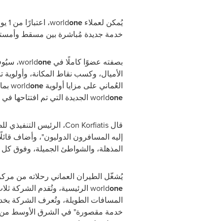
يُمكن لعملاء
one
world
، ا
خدمة جديدة مُباشرة بين مسقط وأمستر
بصفته عضوًا كاملًا في
one
world
، سيُو
الأميال، وكسب نقاط المكانة، وأولوية 
العُماني على مزايا أولوية
one
world
بما في ذل
one
world
الجديدة التي تم افتتاحها 
قال
Con Korfiatis
، الرئيس التنفيذي لل
إليه المسافرون الدوليون"، وأضاف قائلً
المذهلة، والشواطئ الجميلة، وفوق كل ش
يُشغّل الطيران العماني رحلاته من مركزه الرئيسي في مطار مسقط ا
one
world
الرئيسية، وتُقدم الشركة ثل
المسافات الطويلة، وتُعرف الشركة بخدم
خدمة مقصورة" في الشرق الأوسط من 