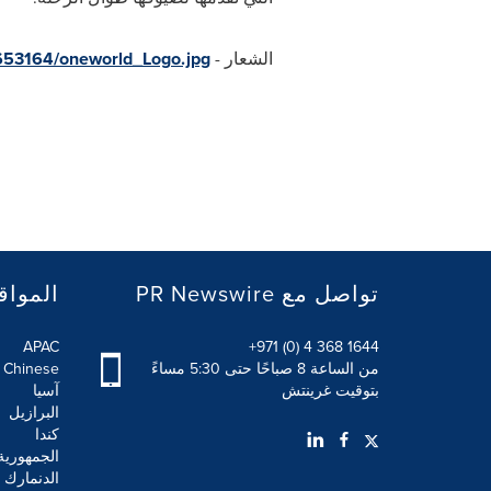
الشعار -
653164/oneworld_Logo.jpg
PR Newswire تواصل مع
المواق
APAC
+971 (0) 4 368 1644
من الساعة 8 صباحًا حتى 5:30 مساءً
l Chinese
بتوقيت غرينتش
آسيا
البرازيل
كندا
الجمهورية
الدنمارك