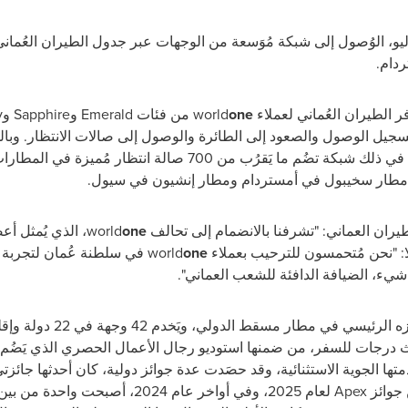
عتبارًا من 1 يوليو، الوُصول إلى شبكة مُوَسعة من الوجهات عبر جدول الطيران الع
دام.
فر الطيران العُماني لعملاء
one
world
من فئات
Emerald
و
Sapphire
و
y
تسجيل الوصول والصعود إلى الطائرة والوصول إلى صالات الانتظار. وبا
ك شبكة تضُم ما يَقرُب من 700 صالة انتظار مُميزة في المطارات عالميًا، بالإضافة إلى صالات
في مطار سخيبول في أمستردام ومطار إنشيون في سيول.
طيران العماني: "تشرفنا بالانضمام إلى تحالف
one
world
، الذي يُمثل أ
ا: "نحن مُتحمسون للترحيب بعملاء
one
world
في سلطنة عُمان لتجربة ثق
يء، الضيافة الدافئة للشعب العماني".
لدولي، ويَخدم 42 وجهة في 22 دولة وإقليمًا حول العالم، بما في ذلك مراكز
اث درجات للسفر، من ضمنها استوديو رجال الأعمال الحصري الذي يَض
تها الجوية الاستثنائية، وقد حصَدت عدة جوائز دولية، كان أحدثها جا
جوائز
Apex
لعام 2025، وفي أواخر عام 2024،