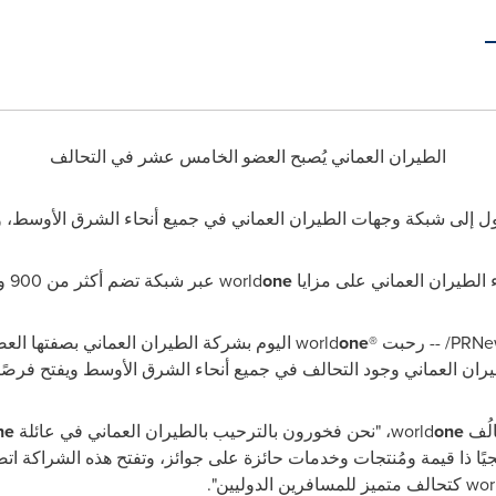
الطيران العماني يُصبح العضو الخامس عشر في التحالف
ل إلى شبكة وجهات الطيران العماني في جميع أنحاء الشرق الأوسط، وا
 الطيران العماني على مزايا
one
world
عبر شبكة تضم أكثر من 900 وجهة عالمية
PRNe
/ -- رحبت ®
one
world
اليوم بشركة الطيران العماني بصفتها ال
يران العماني وجود التحالف في جميع أنحاء الشرق الأوسط ويفتح فرصًا
الُف
one
world
، "نحن فخورون بالترحيب بالطيران العماني في عائلة
ne
يجيًا ذا قيمة ومُنتجات وخدمات حائزة على جوائز، وتفتح هذه الشراكة اتصا
wor
كتحالف متميز للمسافرين الدوليين".