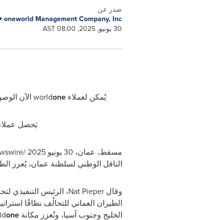
صدر عن
oneworld Management Company, Inc
30 يونيو, 2025, 08:00 AST
يُمكن لعملاء
one
world
الآن الوصو
يَحصل عملاء
مسقط، عمان، 30 يونيو 2025 /
wswire
الناقل الوطني لسلطنة عمان، يُعزز الط
وقال
Nat Pieper
، الرئيس التنفيذي لتح
الطيران العماني للتحالُف نطاقًا استرات
الخليج وجنوب آسيا، وتُعزز مكانة
one
ld