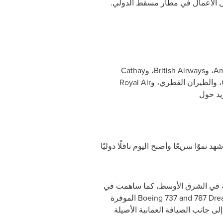
ال الأعمال في مطار مسقط الدولي.
Am
، و
British Airways
، و
Cathay
، والطيران القطري، و
Royal Air
يد حول
كنه شهد نموًا سريعًا وأصبح اليوم ناقلًا دوليًا
حية في الشرق الأوسط، كما ساهمت في
Boeing 737 and 787 Dre
الموفرة
لى جانب الضيافة العمانية الأصيلة