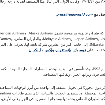
A
من
YATES+
، وكانت الأولى التي تنال هذا التصنيف لصالة درجة رج
اصل مع
press@oneworld.com
 طيران عالمية مرموقة، تشمل
Alaska Airlines
، و
erican Airlines
Ib
، و
Japan Airlines
، و
Malaysia Airlines
، والطيران العماني، و
Qantas
SriLankan
، إلى جانب أكثر من عشرين شركة تابعة لها. تعرف على المز
o
تابعنا على
فيسبوك
،
وإنستغرام
،
وإكس
و
لينكد إن
.
) عملياته في عام 1993، وقد تأسس في البداية ليَخدم المسارات المحلية المهمة، ل
لساحرة، وتراثها الغني، وثقافتها المضيافة.
ئز دورًا محوريًا في تحويل مسقط إلى واحدة من أبرز الوجهات السيا
ياحية المحيطة، وبأسطولها الحديث والشاب، الذي يضم طائرات
amliner
 الطيران العماني بخدماتها ومنتجاتها المتميزة في الجو وعلى الأرض، إ