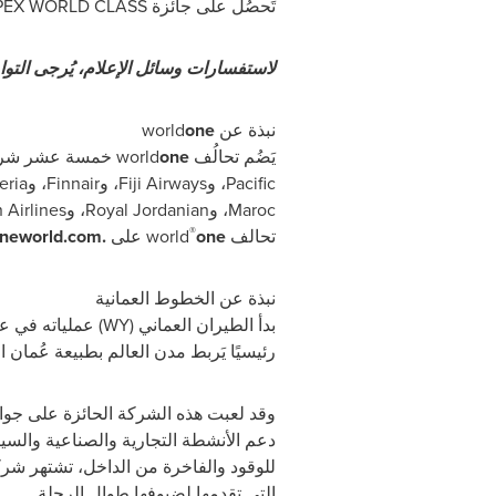
تَحصُل على جائزة
PEX WORLD CLASS
لاستفسارات وسائل الإعلام، يُرجى التو
نبذة عن
one
world
يَضُم تحالُف
one
world
خمسة عشر شركة
Pacific
، و
Fiji Airways
، و
Finnair
، و
eria
Maroc
، و
Royal Jordanian
، و
 Airlines
®
تحالف
one
world
على
.
neworld.com
نبذة عن الخطوط العمانية
بدأ الطيران العماني (
WY
رئيسيًا يَربط مدن العالم بطبيعة عُمان ا
وقد لعبت هذه الشركة الحائزة على جوا
دعم الأنشطة التجارية والصناعية والس
للوقود والفاخرة من الداخل، تشتهر شركة
التي تقدمها لضيوفها طوال الرحلة.