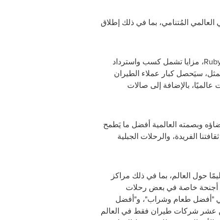
ُماني العالمي المُتنامي، بما في ذلك إطلاق
Rub
، مزايا تشمل كسب واسترداد
لمثل، سيَحصل كبار عملاء الطيران
عضاؤه وبصمته العالمية أفضل ما يَطمح
افتنا الفريدة، والرحلات الجبلية
ُم أجنحة خاصة في بعض رحلات
ئزتي "أفضل طعام وشراب"، و"أفضل
 أصبحت واحدة من بين عشر شركات طيران فقط في العالم