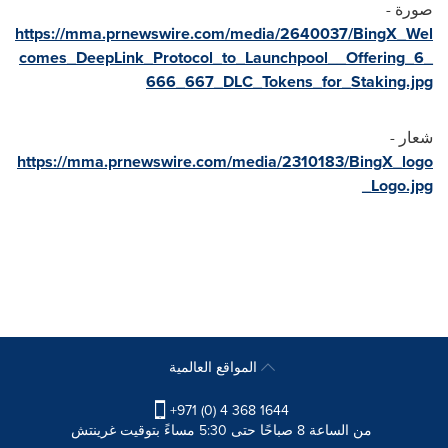
صورة -
https://mma.prnewswire.com/media/2640037/BingX_Wel
comes_DeepLink_Protocol_to_Launchpool__Offering_6_
666_667_DLC_Tokens_for_Staking.jpg
شعار -
https://mma.prnewswire.com/media/2310183/BingX_logo
_Logo.jpg
المواقع العالمية
+971 (0) 4 368 1644
من الساعة 8 صباحًا حتى 5:30 مساءً بتوقيت غرينتش