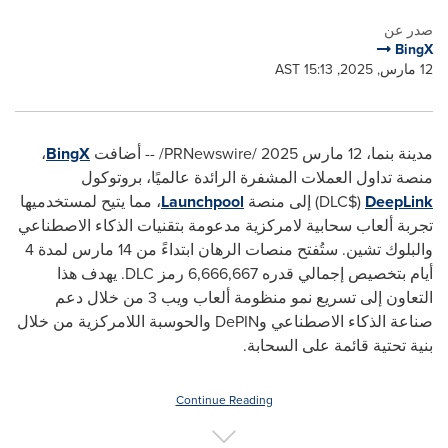
صدر عن
BingX
12 مارس, 2025, 15:13 AST
مدينة بنما، 12 مارس 2025 /PRNewswire/ --
أضافت
BingX
،
منصة تداول العملات المشفرة الرائدة عالميًا، بروتوكول
DeepLink
($DLC) إلى منصة
Launchpool
، مما يتيح لمستخدميها
تجربة ألعاب سحابية لامركزية مدعومة بتقنيات الذكاء الاصطناعي
والبلوك تشين. ستُفتح منصات الرهان ابتداءً من 14 مارس لمدة 4
أيام بتخصيص إجمالي قدره 6,666,667 رمز DLC. يهدف هذا
التعاون إلى تسريع نمو منظومة ألعاب ويب 3 من خلال دعم
صناعة الذكاء الاصطناعي وDePIN والحوسبة اللامركزية من خلال
بنية تحتية قائمة على السحابة.
Continue Reading