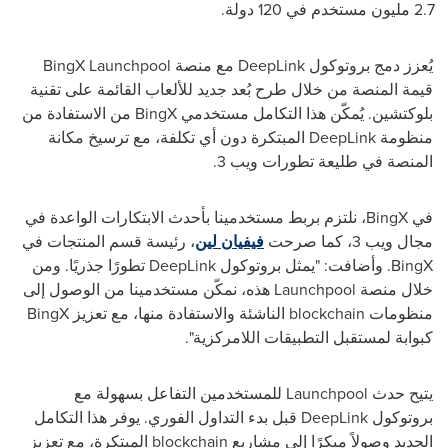
2.7 مليون مستخدم في 120 دولة.
يُعزز دمج بروتوكول DeepLink مع منصة BingX Launchpool
قيمة المنصة من خلال طرح بُعد جديد للألعاب القائمة على تقنية
بلوكتشين. يُمكّن هذا التكامل مستخدمي BingX من الاستفادة من
منظومة DeepLink المبتكرة دون أي تكلفة، مع ترسيخ مكانة
المنصة في طليعة تطورات ويب 3.
في BingX، نلتزم بربط مستخدمينا بأحدث الابتكارات الواعدة في
مجال ويب 3، كما صرحت
فيفيان لين
، رئيسة قسم المنتجات في
BingX. وأضافت: "يمثل بروتوكول DeepLink تطورًا جذريًا. ومن
خلال منصة Launchpool هذه، نمكّن مستخدمينا من الوصول إلى
منظومات blockchain الناشئة والاستفادة منها، مع تعزيز BingX
كبوابة لمستقبل التطبيقات اللامركزية".
يتيح حدث Launchpool للمستخدمين التفاعل بسهولة مع
بروتوكول DeepLink قبل بدء التداول الفوري. يوفر هذا التكامل
الجديد وصولاً مبكرًا إلى مشاريع blockchain المبتكرة، مع تعزيز