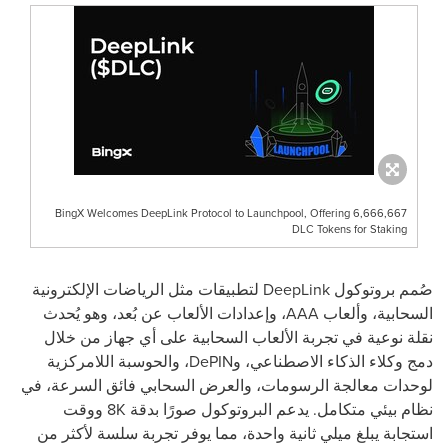
BingX Welcomes DeepLink Protocol to Launchpool, Offering 6,666,667
DLC Tokens for Staking
صُمم بروتوكول DeepLink لتطبيقات مثل الرياضات الإلكترونية
السحابية، وألعاب AAA، وإعدادات الألعاب عن بُعد، وهو يُحدث
نقلة نوعية في تجربة الألعاب السحابية على أي جهاز من خلال
دمج وكلاء الذكاء الاصطناعي، وDePIN، والحوسبة اللامركزية
لوحدات معالجة الرسومات، والعرض السحابي فائق السرعة، في
نظام بيئي متكامل. يدعم البروتوكول صورًا بدقة
8K
ووقت
استجابة يبلغ ميلي ثانية واحدة، مما يوفر تجربة سلسة لأكثر من