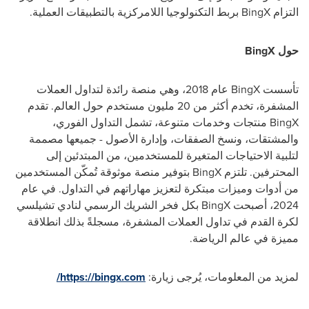
التزام BingX بربط التكنولوجيا اللامركزية بالتطبيقات العملية.
حول BingX
تأسست BingX عام 2018، وهي منصة رائدة لتداول العملات
المشفرة، تخدم أكثر من 20 مليون مستخدم حول العالم. تقدم
BingX منتجات وخدمات متنوعة، تشمل التداول الفوري،
والمشتقات، ونسخ الصفقات، وإدارة الأصول - جميعها مصممة
لتلبية الاحتياجات المتغيرة للمستخدمين، من المبتدئين إلى
المحترفين. تلتزم BingX بتوفير منصة موثوقة تُمكّن المستخدمين
من أدوات وميزات مبتكرة لتعزيز مهاراتهم في التداول. في عام
2024، أصبحت BingX بكل فخر الشريك الرسمي لنادي تشيلسي
لكرة القدم في تداول العملات المشفرة، مسجلةً بذلك انطلاقة
مميزة في عالم الرياضة.
لمزيد من المعلومات، يُرجى زيارة:
https://bingx.com/