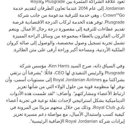
تعود علاقة الشراكة المثمرة بين
Plusgrade
و
Royal
Jordanian
إلى عام 2014 عندما تعاون الطرفان لتقديم خدمة
Go
"
Crown"
، وهي خدمة للترقية مدعومة من جانب شركة
Plusgrade
. توفر هذه الخدمة لركاب الدرجة الاقتصادية فرصة
تقديم عطاءات للترقية إلى مقصورة درجة رجال الأعمال. وينعم
الركاب الفائزون بالعطاء بمجموعة من وسائل الراحة المميزة
تشمل تجربة تسجيل وصول مخصصة، والوصول إلى صالة كروان
الملكية الأردنية، ومساحة أكبر وراحة أرقى على متن الطائرة.
وفي السياق ذاته، صرح السيد
Ken Harris
، مؤسس شركة
Plusgrade
والرئيس التنفيذي لها
CEO
، قائلًا: "يشرفنا أن نرتقي
بشراكتنا مع
Royal Jordanian Airlines
إلى مستويات أسمى، وأن
نوفر لها منظومة قوية من حلول الولاء التي من شأنها تعزيز
ارتباط الأعضاء ومشاركتهم". وأضاف: "لقد صُممت هذه الأدوات
الديناميكية بشكل استراتيجي لإحداث نقلة نوعية في تجربة أعضاء
نادي
Royal Club
، وذلك من خلال منحهم مزيدًا من المرونة في
كيفية كسب واستبدال الأميال، مع مواصلة دعم مسيرة تعزيز
إيرادات شركة
Royal Jordanian
الإضافية الرئيسية".