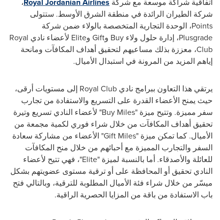
اتفاقية شراكة موسعة مع شركة
Royal Jordanian Airlines
،
شركة الطيران الرائدة في منطقة الشرق الأوسط. ستتولى
Points
، الوحدة التجارية المتخصصة بالولاء ضمن شركة
Plusgrade
، إدارة حلول ولاء
Buy
و
Gift
و
Elite
لأعضاء نادي
Royal
Club
، معززة بذلك مساعيهم لتحقيق أهداف المكافآت ومانحة
إياهم المزيد من المرونة في استبدال الأميال.
يرتقي هذا التعاون ببرامج نادي
Royal Club
إلى مستويات أرقى،
حيث يمنح الأعضاء القدرة على التسريع والاستفادة من تجارب
سفر مميزة. وتتيح ميزة "
Buy Miles
" لأعضاء النادي تسريع وتيرة
تحقيق أهداف المكافآت من خلال شراء فوري لكمية مجمعة من
الأميال. كما تمكن ميزة "
Gift Miles
" الأعضاء من مشاركة سعادة
السفر والتجارب المميزة مع أحبائهم من خلال منح المكافآت
للعائلة والأصدقاء. أما بالنسبة لميزة
Elite"
"، فهي تتيح لأعضاء
النادي تحقيق أو المحافظة على أو ترقية مستوى عضويتهم بشكل
ميسّر من خلال شراء فئة الأميال المطلوبة للترقية، وبالتالي فتح
باب الاستفادة من باقة من المزايا الحصرية الراقية.