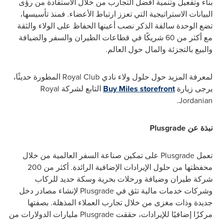
بناء وتفعيل وتنمية أفضل التجارب من خلال الاستفادة من رؤى
البيانات الاستراتيجية التي تعزز ارتباط الأعضاء. فمنذ تأسيسها،
تضع الوحدة سالفة الذكر نصب أعينها الحفاظ على الولاء والثقة
مع أكثر من 60 شريكًا في قطاعات الطيران والسفر والضيافة
والبيع بالتجزئة والمال حول العالم.
لمعرفة المزيد حول حلول ولاء نادي
Royal Club
المطورة حديثًا،
يرجى زيارة
Buy Miles storefront
التابع لشركة
Royal
.
Jordanian
نبذة عن
Plusgrade
تعمل
Plusgrade
على تمكين صناعة السفر العالمية من خلال
محفظتها من حلول الإيرادات الإضافية الرائدة. أكثر من 200
شركة طيران وضيافة ورحلات بحرية وسكة حديد للركاب
وشركات خدمات مالية تثق في
Plusgrade
لإنشاء مصادر دخل
جديدة وذات مغزى من خلال تجارب العملاء المذهلة. بصفتها
مركزًا إضافيًا للإيرادات، حققت
Plusgrade
مليارات الدولارات من