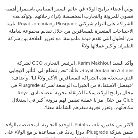
يولي أعضاء برامج الولاء في عالم السفر المتنامي باستمرار أهمية
قصوى للمرونة والتجارب المخصصة لإثراء رحلاتهم. وتؤكد هذه
الشراكة على التزام شركتي
Plusgrade
و
Royal Jordanian
بتلبية
الاحتياجات المتغيرة للمسافرين من خلال تقديم مجموعة شاملة
من الحلول التي تقدم قيمة ملموسة، مع تعزيز العلاقة بين شركة
الطيران وأكثر عملائها ولاءً.
وأكد السيد
Karim Makhlouf
، الرئيس التجاري
CCO
لشركة
Royal Jordanian Airlines
، قائلًا: "نحن نتطلع إلى التأثير الإيجابي
الذي ستحدثه هذه الشراكة للمسافرين الأكثر ولاءً لنا". وأضاف:
"فبفضل الاستفادة من الخبرات الواسعة لشركة
Plusgrade
في
مجال برامج الولاء، يمكننا الارتقاء بتجربة أعضاء نادي
Royal
Club
من خلال مزايا عملية تضمن لهم مرونة أكبر في استغلال
مكافآتهم، وتعزز تجربة سفرهم الشاملة معنا".
لأكثر من عقدين، تلعب
Points
، الوحدة التجارية المتخصصة بالولاء
ضمن شركة
Plusgrade
، دورًا رياديًا في مساعدة برامج الولاء على