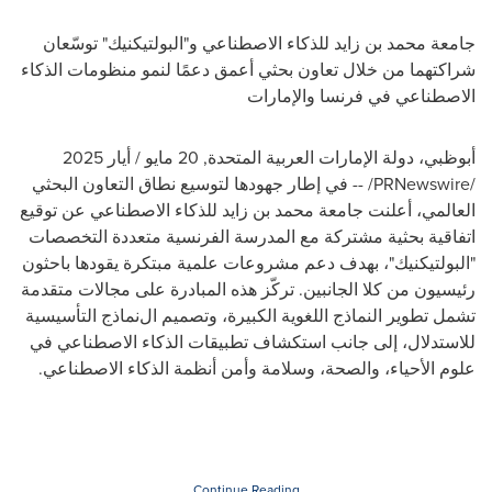
جامعة محمد بن زايد للذكاء الاصطناعي و"البولتيكنيك" توسّعان
شراكتهما من خلال تعاون بحثي أعمق دعمًا لنمو منظومات الذكاء
الاصطناعي في فرنسا والإمارات
أبوظبي، دولة الإمارات العربية المتحدة
,
20 مايو / أيار 2025
/PRNewswire/ --
في إطار جهودها لتوسيع نطاق التعاون البحثي
العالمي، أعلنت جامعة محمد بن زايد للذكاء الاصطناعي عن توقيع
اتفاقية بحثية مشتركة مع المدرسة الفرنسية متعددة التخصصات
"البولتيكنيك"، بهدف دعم مشروعات علمية مبتكرة يقودها باحثون
رئيسيون من كلا الجانبين
.
تركّز هذه المبادرة على مجالات متقدمة
تشمل تطوير النماذج اللغوية الكبيرة، وتصميم
ال
نماذج التأسيسية
للاستدلال، إلى جانب استكشاف تطبيقات الذكاء الاصطناعي في
علوم الأحياء، والصحة، وسلامة وأمن أنظمة الذكاء الاصطناعي
.
Continue Reading