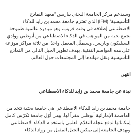
وسيدعم مركز الجامعة البحثي بباريس "معهد النماذج
التأسيسية"
(IFM)
الذي تعتزم
جامعة محمد بن زايد للذكاء
الاصطناعي
إطلاقه
في وقت قريب، وهو مبادرة عالمية طموحة
تجمع نخبة من المواهب في الذكاء الاصطناعي من أبوظبي ووادي
السيليكون وباريس. وسيمثّل المعمل واحدًا من ثلاثة مراكز موزعة
على هذه العواصم التقنية، بهدف تطوير الجيل التالي من النماذج
التأسيسية ونقل فوائدها إلى المجتمعات حول العالم
.
انتهى
نبذة عن جامعة محمد بن زايد للذكاء الاصطناعي
جامعة محمد بن زايد للذكاء الاصطناعي هي جامعة بحثية تتخذ من
العاصمة الإماراتية أبوظبي مقراً لها، وهي أوّل جامعة تكرّس كامل
إمكاناتها لدفع عجلة التقدّم العلمي باستخدام الذكاء الاصطناعي.
وتهدف الجامعة إلى تمكين الجيل المقبل من رواد الذكاء