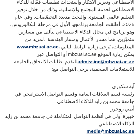
الاصطناعي وتعزيز الابتكار واستحداث تطبيقات فعّالة للذكاء
الاصطناعي لخدمة المجتمع والإنسانية، وذلك من خلال توفير
التعليم عالمي المستوى والبحث متعدد التخصّصات. وفي عام
2025، أطلقت الجامعة برنامجها الأول في مرحلة البكالوريوس،
وهو برنامج في مجال الذكاء الاصطناعي يتألف من مسارين
متميّزين، هما مسار الأعمال ومسار الهندسة
.
لمزيد من
المعلومات، يُرجى زيارة الرابط التالي
www.mbzuai.ac.ae.
يمكن زيارة الموقع
mbzuai.ac.ae
أو التواصل عبر
admission@mbzuai.ac.ae
للتقدم بطلبات الالتحاق بالجامعة.
للاستعلامات الصحفية، يرجى التواصل مع
:
آية سكوري
رئيسة قسم العلاقات العامة وقسم التواصل الاستراتيجي في
جامعة محمد بن زايد للذكاء الاصطناعي
أيمي روجرز
خبيرة أولى في أنظمة التواصل المتكاملة في جامعة محمد بن زايد
للذكاء الاصطناعي
media@mbzuai.ac.ae