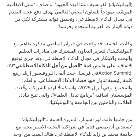
(البولتيكنيك) الفرنسية دعمًا لهذه الجهود". وأضاف: "
تمثل
الاتفاقية
الموسّعة نموذجاً للتعاون البحثي العالمي بهدف دفع عجلة التقدم
في مجال الذكاء الاصطناعي، وتحقيق فوائد مشتركة لكل من
دولة الإمارات العربية المتحدة وفرنسا".
وكانت الجامعة قد وقعت في فبراير الماضي مذكرة تفاهم مع
"البولتيكنيك"، لتعزيز التعاون المشترك في مبادرات التعليم
والبحث والابتكار في مجال الذكاء الاصطناعي. وقد جرى توقيع
الاتفاقية على هامش
قمة "العمل من أجل الذكاء الاصطناعي"
(AI
Action Summit)
في فرنسا، حيث ألقى البروفيسور إريك زينغ
كلمة رئيسية تناول فيها قضايا الذكاء الاصطناعي، والعلم،
والمجتمع
.
وفي أبريل 2025، واستكمالًا لهذه الشراكة، وقّعت
المؤسستان اتفاقية "برنامج تبادل العلماء"، والتي تتيح تبادل
الطلاب والباحثين بين الجامعة
و"البولتيكنيك"
.
من جانبها قالت لورا شوبار، المديرة العامة لـ"البولتيكنيك":
"
يسعدني أن نمضي قدماً في شراكتنا البحثية الاستراتيجية مع
جامعة محمد بن زايد للذكاء الاصطناعي،
هناك العديد من أوجه