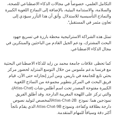
التكامل العلمي، خصوصاً في مجالات الذكاء الاصطناعي للصحة،
والسلامة، والاستدامة البيئية، بالإضافة إلى النماذج اللغوية الكبيرة
والنماذج التأسيسية للاستدلال. وأثق أن هذا التآزر سيؤدي إلى
تعاون مثمر في المستقبل".
تمثل هذه الشراكة الاستراتيجية محطة بارزة في تسريع جهود
البحث المشترك، ودعم الجيل القادم من الباحثين والمبتكرين في
مجال الذكاء الاصطناعي
.
كما تحظى علاقات
جامعة محمد بن زايد للذكاء الاصطناعي
البحثية
مع فرنسا بدعم ملموس من خلال التوسع المتزايد لحضور مركز
بحثي تابع
للجامعة
في باريس. ومن أبرز إنجازاته حتى الآن، قيام
فريق البحث في المركز بتطوير مجموعة من النماذج اللغوية
الكبيرة مفتوحة المصدر
تحت اسم أطلس-شات (
Atlas-Chat
)،
والتي تركز على اللهجة المغربية الدارجة. وقد أطلق الفريق
نموذجين
هما: نموذج
Atlas-Chat-2B
المخصص
لتوليد نصوص
دارجة بطلاقة وكفاءة، ونموذج
Atlas-Chat-9B
الذي
يقدّم ناتجاً
أكثر دقة وسياقاً للمهام المتقدمة
.