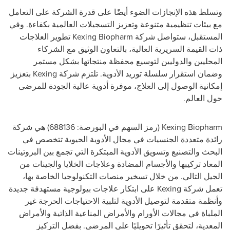
وتسلط هذه الإنجازات الضوء أيضًا على قدرة الشركة على التعامل
مع بيئات تنظيمية متنوعة وتعزيز التسجيلات العالمية بكفاءة. وفي
المستقبل، ستواصل شركة Kexing Biopharm تطوير العلاجات
ذات القيمة السريرية العالية، بالتعاون الوثيق مع الشركاء
المحليين والدوليين لتوسيع محفظة منتجاتها بشكل مستمر
وضمان استقرار سلسلة توريد الأدوية. تلتزم شركة Kexing بتعزيز
إمكانية الوصول إلى العلاج، موفرة أدوية عالية الجودة للمرضى
حول العالم.
Kexing Biopharm (رمز السهم في البورصة: 688136) هي شركة
رائدة متعددة الجنسيات في مجال الأدوية الحيوية تتخصص في
البحث والتصنيع وتسويق الأدوية المبتكرة التي تجمع بين البروتينات
المعاد تركيبها والأجسام المضادة وعلاجات الخلايا والجينات من
الجيل التالي. من خلال تسخير منصات التكنولوجيا الخاصة بها،
تعمل شركة Kexing على ابتكار علاجات بيولوجية مستهدفة جديدة
وأنظمة متقدمة لتوصيل الأدوية لتلبية الاحتياجات الحرجة غير
الملباة في مجالات الأورام والأمراض المناعية الذاتية والأمراض
المعدية، لتحقق تأثيرًا تحويليًا على المرضى. بفضل التركيز