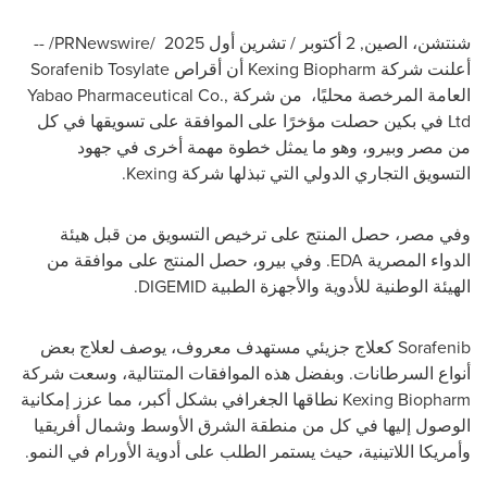
شنتشن، الصين
,
2 أكتوبر / تشرين أول 2025
/PRNewswire/ --
أعلنت شركة Kexing Biopharm أن أقراص Sorafenib Tosylate
العامة المرخصة محليًا، من شركة Yabao Pharmaceutical Co.,
Ltd في بكين حصلت مؤخرًا على الموافقة على تسويقها في كل
من مصر وبيرو، وهو ما يمثل خطوة مهمة أخرى في جهود
التسويق التجاري الدولي التي تبذلها شركة Kexing.
وفي مصر، حصل المنتج على ترخيص التسويق من قبل هيئة
الدواء المصرية EDA. وفي بيرو، حصل المنتج على موافقة من
الهيئة الوطنية للأدوية والأجهزة الطبية DIGEMID.
Sorafenib كعلاج جزيئي مستهدف معروف، يوصف لعلاج بعض
أنواع السرطانات. وبفضل هذه الموافقات المتتالية، وسعت شركة
Kexing Biopharm نطاقها الجغرافي بشكل أكبر، مما عزز إمكانية
الوصول إليها في كل من منطقة الشرق الأوسط وشمال أفريقيا
وأمريكا اللاتينية، حيث يستمر الطلب على أدوية الأورام في النمو.