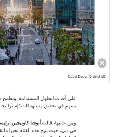
Dubai Design District (d3)
على أحدث الحلول المستدامة. ونطمح من
يسهم في تحقيق مستهدفات "إستراتيجية قطاع التصميم 3
ومن جانبها، قالت
أنوشا كاوتيجين، رئي
في دبي، حيث تتيح هذه القمّة لخبراء ال