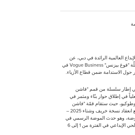
مة
إبداع العالمية الرائدة في دبي، عن
ّة "فوغ بيزنس"
Vogue Business
في
 في إطار سلسلة من قمم "فاشن
اً في إطلاق حوار بنّاء ومثمر في
وطوكيو، حيث ستقام قمّة "فاشن
مع انعقاد نسخة خريف وشتاء 2025 –
للموضة، وهو حدث الموضة الرسمي في
دبي والذي يُقام أيضاً في الحي الإبداعي في الفترة من 1 إلى 6