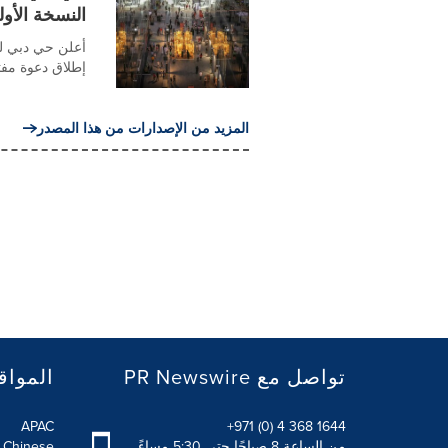
النسخة الأو
أعلن حي دبي للت
إطلاق دعوة مفتوح
المزيد من الإصدارات من هذا المصدر
PR Newswire تواصل مع
المواق
APAC
+971 (0) 4 368 1644
من الساعة 8 صباحًا حتى 5:30 مساءً
l Chinese