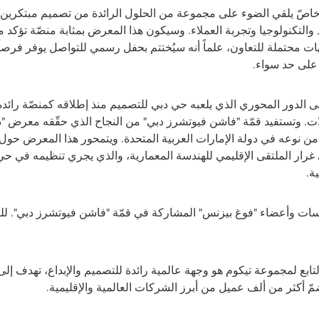
صّ يلقي الضوء على مجموعة من الحلول الرائدة من تصميم مبتكرين 
 والتكنولوجيا وتجربة العملاء. وسيكون هذا المعرض بمثابة منصّة تؤكد 
 محتملة للتعاون، علماً أنه سيُختتم بحفل رسمي للتواصل يوفر فرصاً ل
على حد سواء
.
ى الدور المحوري الذي يلعبه حي دبي للتصميم منذ إطلاقه كمنصّة رائدة
. وتستفيد قمّة "فاشن فيوتشرز دبي" من النجاح الذي حقّقه معرض "دي
من نوعه في دولة الإمارات العربية المتحدة. ويتمحور هذا المعرض حو
غرار الملتقى الإقليمي للهندسة المعمارية،
والذي يجري تنظيمه في حي 
ة.
سياسات وأعضاء "فوغ بيزنس" المشاركة في قمّة "فاشن فيوتشرز دبي". 
تابع لمجموعة تيكوم هو وجهة عالمية رائدة للتصميم والإبداع، تهدف إلى 
ّ أكثر من ألف عميل من أبرز الشركات العالمية والإقليمية
.