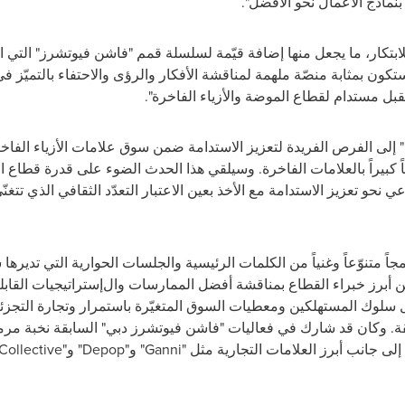
بنماذج الأعمال نحو الأفضل".
للابتكار، ما يجعل منها إضافة قيّمة لسلسلة قمم "فاشن فيوتشرز" الت
 ستكون بمثابة منصّة ملهمة لمناقشة الأفكار والرؤى والاحتفاء بالتميّز
ل مستدام لقطاع الموضة والأزياء الفاخرة".
لى الفرص الفريدة لتعزيز الاستدامة ضمن سوق علامات الأزياء الفاخر
ً كبيراً بالعلامات الفاخرة. وسيلقي هذا الحدث الضوء على قدرة قطاع 
 نحو تعزيز الاستدامة مع الأخذ بعين الاعتبار التعدّد الثقافي الذي تتغنّ
اً متنوّعاً وغنياً من الكلمات الرئيسية والجلسات الحوارية التي تديره
ن أبرز خبراء القطاع بمناقشة أفضل الممارسات وال
إ
ستراتيجيات القابل
ول سلوك المستهلكين ومعطيات السوق المتغيّرة باستمرار وتجارة التجز
ة. وكان قد شارك في فعاليات "فاشن فيوتشرز دبي" السابقة نخبة مرم
لى جانب أبرز العلامات التجارية مثل "
Ganni
" و"
Depop
" و"
 Collective