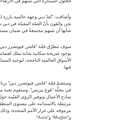
الحلول المبتكرة التي تسهم في الارتقاء 
وأضافت: "تُعدّ دبي وجهة عالمية بارزة 
نحن واثقون بأنّ القمّة المقبلة في دبي
شأنها أن تسهم مجتمعةً في ضمان مستقب
سوف تتطرّق قمّة "فاشن فيوتشرز دبي" إ
بوجود شريحة سكانية شابة تملك اهتماما
الأسواق العالمية الناجحة، لتوجيه المساعي
فيها
.
وستضمّ قمّة "فاشن فيوتشرز دبي" برنامج
في مجلّة "فوغ بيزنس". وستقوم نخبة م
نماذج الأعمال وتوفير الرؤى القيّمة ح
مرتبطة بالاستدامة على مستوى المنطق
مرموقة على غرار الأمم المتحدة، وذلك إ
و"
Mugler
" و"
Aura
".