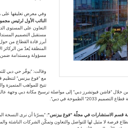
وفي معرض تعليقها على هذ
النائب الأول لرئيس مجمو
التعاون على المستوى الدو
مستقبل التصميم المستدام،
أبرز قادة القطاع من حول
المنطقة يُعدّ من الركائز ا
مسؤولة ومستدامة ضمن قط
وقالت: "يوفّر حي دبي للت
مع "فوغ بيزنس" لتنظيم قم
تتيح للمواهب المتميزة وا
 خلال "فاشن فيوتشرز دبي" إلى مواصلة ترسيخ مكانة دبي وجهة عالمية
203" الطموحة في دبي".
سة قسم الاستشارات في مجلّة "فوغ بيزنس"
: "يسرّنا أن نرى النسخة ال
قطاع فرصة لا مثيل لها للتواصل والتعاون وتمكّن الشركات الناشئة وال