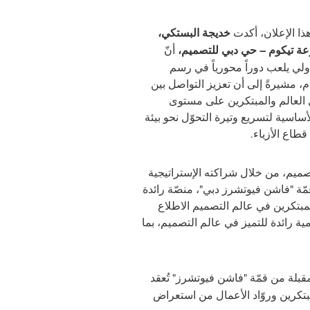
ا الإعلان، أكدت
خديجة البستكي،
عة تيكوم – حي دبي للتصميم،
أنّ
لي يلعب دوراً محورياً في رسم
 مشيرةً إلى أن تعزيز التواصل بين
 العالم والمبتكرين على مستوى
لأساسية لتسريع وتيرة التحوّل نحو بيئة
اع الأزياء.
صميم، من خلال شراكته الإستراتيجية
ّة "فاشن فيوتشرز دبي"، منصّة رائدة
لمبتكرين في عالم التصميم الاطلاع
 رائدة للتميز في عالم التصميم، بما
مقبلة من قمّة "فاشن فيوتشرز" تُعقد
مبتكرين وروّاد الأعمال من استعراض