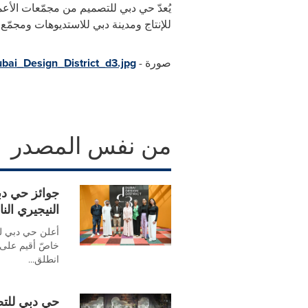
يُعدّ حي دبي للتصميم من مجمّعات الأعم
للإنتاج ومدينة دبي للاستديوهات ومجمّع 
صورة -
ai_Design_District_d3.jpg
من نفس المصدر
جوائز حي دبي
النيجيري ال
أعلن حي دبي لل
خاصّ أقيم على 
انطلق...
حي دبي للتص