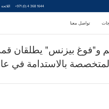
+971 (0) 4 368 1644
اللائحة 
جات
تواصل معنا
 و"فوغ بيزنس" يطلقان قم
متخصصة بالاستدامة في عالم