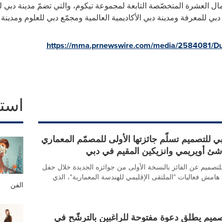
ال العشرة المتخصّصة التابعة لمجموعة تيكوم، والتي تضمّ مدينة دبي لل
دبي للمعرفة ومدينة دبي الأكاديمية العالمية ومجمّع دبي للعلوم ومدينة
https://mma.prnewswire.com/media/2584081/Dub
است
 للتصميم تسلّم جائزتها الأولى للمصمّم المعماري
ناشئ أويريمي وانزيكين المقيم في دبي
تصميم عن الفائز بالنسخة الأولى من جوائزه الجديدة خلال حفل
هامش فعاليات "الملتقى الإقليمي للهندسة المعمارية"، الذي
الفن
ميم يطلق دعوة مفتوحة للراغبين بالترشّح في