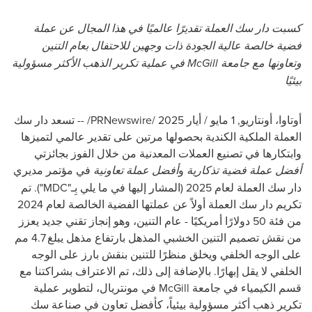
كسبت دار سك العملة تقديرًا عالميًا في هذا المجال عن عملة
فضية خالصة عالية الجودة ذات وجهين للاحتفال بعام التنين
وتعاونها مع جامعة
McGill
في عملية تكرير الذهب الأكثر مسؤولية
بيئيًا
أوتاوا، أونتاريو
,
1 مايو / أيار 2025
/
PRNewswire
/ -- تسعد دار سك
العملة الملكية الكندية بحصولها مرتين على تقدير عالمي لتميزها
وابتكارها في تصنيع العملات المعدنية من خلال الفوز بجائزتي
أفضل عملة فضية تذكارية
و
أفضل عملة تعاونية
في مؤتمر مديري
دار سك العملة لعام 2025 (المشار إليها في ما يلي بِـ"
MDC
"). تم
تكريم دار سك العملة أولاً عن عملتها الفضية الخالصة لعام 2024
من فئة 50 دولارًا أمريكيًا - عام التنين، وهو إنجاز تقني جديد يعزز
من نقش تصميم التنين الخشبي المذهل بارتفاع مذهل يبلغ 4.7 مم
على الوجه الخلفي ويخلق منظرًا للتنين بنقش بارز على الوجه
الخلفي لا يقل إبهارًا. بالإضافة إلى ذلك، تم الاعتراف بشراكتنا مع
قسم الكيمياء في جامعة
McGill
في مونتريال، لتطوير عملية
تكرير ذهب أكثر مسؤولية بيئياً، كأفضل تعاون في صناعة سك