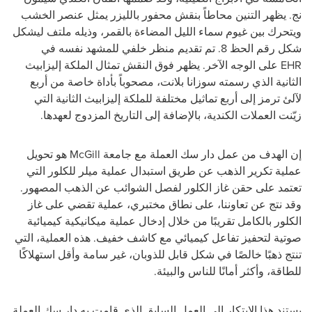
نج. يظهر التنين محاطاً بنقش محفور بالليزر يمثل عنصر الخشب
ويتحرك بين غيوم سماء الليل المضاءة بالقمر، وذيله ملتف ليشكل
شكل رقم الحظ 8. تم تقديم منظر خلفي للمشهد نفسه في
EHR
على الوجه الآخر. يظهر فوق النقش تمثال الملكة إليزابيث
الثانية الذي رسمته سوزانا بلانت، مصحوباً بأداة خاصة من أربع
لآلئ ترمز إلى أربع تماثيل مختلفة للملكة إليزابيث الثانية التي
زيّنت العملات الكندية، بالإضافة إلى التاريخ المزدوج لعهدها.
إن الهدف من عمل دار سك العملة مع جامعة
McGill
هو تحويل
عملية تكرير الذهب عن طريق استبدال عملية ميلر للكلور التي
تعتمد على حقن غاز الكلور لفصل الشوائب عن الذهب المصهور.
وقد نتج عن تعاوننا، على نطاق مختبري، عملية تقضي على غاز
الكلور بالكامل تقريبًا من خلال إدخال عملية ميكانيكية كيميائية
صوتية لتحفيز تفاعل كيميائي مع كاشف خفيف. هذه العملية، التي
تنتج ذهبًا خالصًا في شكل قابل للذوبان، غير سامة وأقل استهلاكًا
للطاقة، وأكثر أمانًا للناس والبيئة.
يستند هذا الابتكار إلى العمل السابق الذي قامت به دار سك العملة