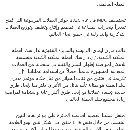
العملة العالمية.
تستضيف
MDC
في عام 2025 جوائز العملات المرموقة التي تُمنح
تقديراً لإنجازات الصناعة في تصميم وإنتاج وتغليف وتوزيع العملات
التذكارية والتداولية في جميع أنحاء العالم.
قالت ماري ليماي، الرئيسة والمديرة التنفيذية لدار سك العملة
الملكية الكندية: "إن دار سك العملة الملكية الكندية متحمسة
للابتكار لمواصلة إظهار التميز والفنية في منتجاتنا من العملات
المعدنية المشهورة عالمياً، فضلاً عن استدامة عملياتنا". "إن
تكريمنا في فئتين من فئات الجوائز من قبل حكام مؤتمر مديري
سك العملة هو بمثابة تأييد هائل من الأقران لالتزامنا بإيجاد طرق
جديدة لإسعاد عملائنا مع إيجاد طرق أكثر رعاية واستدامة لمواصلة
ريادة مجتمع سك العملة العالمي."
تحتفل عملتنا الفضية الخالصة الحائزة على جوائز بعام التنين
الخشبي من خلال نقش
EHR
متقن على شكل تنين، وهو العلامة
الخامسة في الأبراج الصينية، وقد صممها الفنان الكندي سيمون