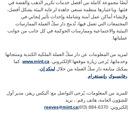
أيضًا مجموعة كاملة من أفضل خدمات تكرير الذهب والفضة في
فئتها. وباعتبارها منظمة تسعى جاهدة لرعاية البيئة بشكل أفضل،
ولإنشاء أماكن عمل آمنة وشاملة وإحداث تأثير إيجابي في
المجتمعات التي تعمل فيها، تُدمج دار سكّ العملة الممارسات
البيئية والاجتماعية وممارسات الحوكمة في كل جانب من جوانب
عملياتها.
لمزيد من المعلومات عن دار سكّ العملة الملكية الكندية ومنتجاتها
وخدماتها، يُرجى زيارة موقعها الإلكتروني:
www.mint.ca
‏.
كما
يمكنك
متابعة دار سكّ العملة من خلال
لينكد إن
،
و
فايسبوك
و
إنستغرام
.
للمزيد من المعلومات، يُرجى التواصل مع: أليكس ريفز، مدير أول
للشؤون العامة، هاتف رقم:
، بريد
إلكتروني:
(613) 884-6370
reeves@mint.ca