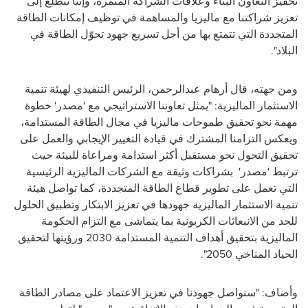
تحفيز التعاون البناء وعلاقات الشراكة المثمرة، وإننا نتطلع إلى
تعزيز شراكتنا مع ماليزيا والمساهمة في توظيف إمكانات الطاقة
المتجددة التي تتمتع بها من أجل تسريع جهود تحوّل الطاقة في
البلاد".
ومن جهته، قال أرهام عبدالرحمن، الرئيس التنفيذي لهيئة تنمية
الاستثمار الماليزية: "يمثل تعاوننا الاستراتيجي مع 'مصدر' خطوة
مهمة نحو تحقيق طموحات ماليزيا في مجال الطاقة المستدامة،
ويعكس التزامنا المشترك في قيادة التغيير الإيجابي والعمل على
تحقيق التحول نحو مستقبل أكثر استدامة ومراعاة للبيئة حيث
ترتبط 'مصدر' بشراكات وثيقة مع الشركات الماليزية الرئيسية
التي تعمل على تطوير قطاع الطاقة المتجددة، كما تواصل هيئة
تنمية الاستثمار الماليزية جهودها في تعزيز الابتكار وتطبيق الحلول
للحد من الانبعاثات الكربونية بما يتماشى مع التزام الحكومة
الماليزية بتحقيق أهداف التنمية المستدامة 2030 ورؤيتها لتحقيق
الحياد المناخي 2050".
وأضاف: "سنواصل جهودنا في تعزيز الاعتماد على مصادر الطاقة