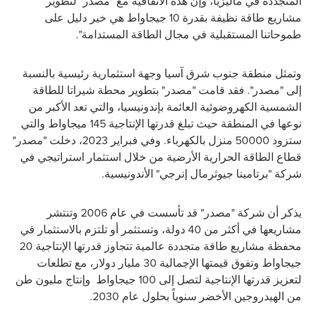
المتجددة في ماليزيا، وإن هذه الاتفاقية مع "مصدر" لتطوير
مشاريع طاقة نظيفة بقدرة 10 جيجاواط هي خير دليل على
طموحاتنا المستقبلية في مجال الطاقة المستدامة".
وتمثل منطقة جنوب شرق آسيا وجهة استثمارية رئيسية بالنسبة
إلى "مصدر". فقد قامت "مصدر" بتطوير محطة شيراتا للطاقة
الشمسية الكهروضوئية العائمة بإندونيسيا، والتي تعد الأكبر من
نوعها في المنطقة حيث تبلغ قدرتها الإنتاجية 145 ميجاواط والتي
ستزود 50000 منزل بالكهرباء. وفي فبراير 2023، دخلت "مصدر"
قطاع الطاقة الحرارية الأرضية من خلال استثمار استراتيجي في
شركة "برتامينا جيوثرمال إنرجي" الأندونيسية.
يذكر أن شركة "مصدر" قد تأسست في عام 2006 وتنتشر
مشاريعها في أكثر من 40 دولة، وتستثمر أو تلتزم بالاستثمار في
محفظة مشاريع طاقة متجددة عالمية تتجاوز قدرتها الإنتاجية 20
جيجاواط وتفوق قيمتها الإجمالية 30 مليار دولار، مع تطلعات
لتعزيز قدرتها الإنتاجية لتصل إلى 100 جيجاواط وإنتاج مليون طن
من الهيدروجين الأخضر سنوياً بحلول عام 2030.