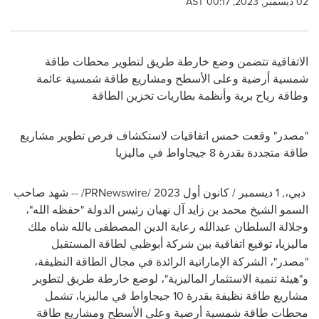
02 ديسمبر, 2023, 00:17 AST
الاتفاقية تتضمن
وضع خارطة طريق لتطوير
محطات طاقة
شمسية أرضية وعلى الأسطح ومشاريع طاقة شمسية عائمة
وطاقة رياح برية وأنظمة بطاريات تخزين الطاقة
"مصدر" وقعت خمس اتفاقيات لاستكشاف فرص تطوير مشاريع
طاقة متجددة بقدرة 8 جيجاواط في ماليزيا
دبي،
,
1 ديسمبر / كانون أول 2023
/PRNewswire/ -- شهد صاحب
السمو الشيخ محمد بن زايد آل نهيان رئيس الدولة "حفظه الله"،
و
جلالة السلطان عبدالله رعاية الدين المصطفى بالله شاه ملك
ماليزيا
،
توقيع اتفاقية بين شركة
أبوظبي لطاقة المستقبل
"مصدر"، الشركة الإماراتية الرائدة في مجال الطاقة النظيفة،
و
"هيئة تنمية الاستثمار الماليزية"،
لوضع خارطة طريق لتطوير
مشاريع طاقة نظيفة بقدرة 10 جيجاواط في ماليزيا، تشمل
محطات طاقة شمسية أرضية وعلى الأسطح ومشاريع طاقة