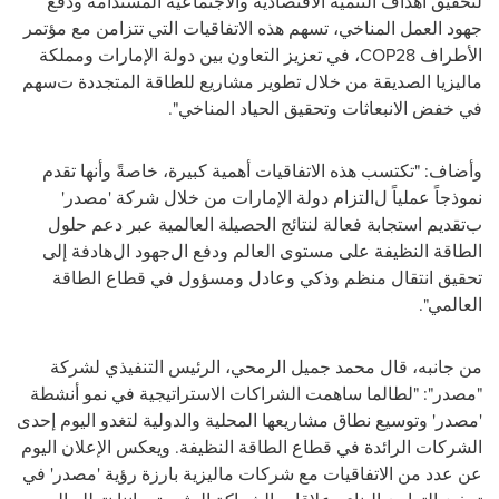
لتحقيق أهداف التنمية الاقتصادية والاجتماعية المستدامة ودفع
جهود العمل المناخي، تسهم هذه الاتفاقيات
التي تتزامن مع
مؤتمر
الأطراف
COP28
، في تعزيز
التعاون
بين دولة الإمارات ومملكة
ماليزيا الصديقة من خلال تطوير مشاريع للطاقة المتجددة ت
سهم
في خفض
الانبعاثات وتحقيق الحياد المناخي
"
.
وأضاف: "تكتسب هذه الاتفاقيات أهمية كبيرة
، خاصةً وأنها تقدم
نموذجاً عملياً ل
التزام دولة الإمارات من خلال شركة 'مصدر'
ب
تقديم استجابة فعالة لنتائج الحصيلة العالمية عبر
دعم حلول
الطاقة النظيفة على مستوى العالم ودفع
ال
جهود ال
هادفة إلى
تحقيق انتقال منظم وذكي وعادل ومسؤول في قطاع الطاقة
العالمي".
من جانبه، قال محمد جميل الرمحي، الرئيس التنفيذي لشركة
"مصدر": "لطالما ساهمت الشراكات الاستراتيجية في نمو أنشطة
'مصدر' وتوسيع نطاق مشاريعها المحلية والدولية لتغدو اليوم إحدى
الشركات الرائدة في قطاع الطاقة النظيفة. ويعكس الإعلان اليوم
عن عدد من الاتفاقيات مع شركات ماليزية بارزة رؤية 'مصدر' في