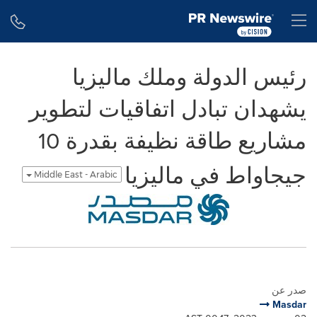
Accessibility Statement
Skip Navigation
H
رئيس الدولة وملك ماليزيا
يشهدان تبادل اتفاقيات لتطوير
مشاريع طاقة نظيفة بقدرة 10
جيجاواط في ماليزيا
Middle East - Arabic
صدر عن
Masdar