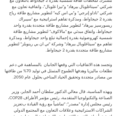
مشترك لمحطات طاقة شمسية بقدرة 2 جيجاواط بالتعاون مع
شركتي "سيتاغلوبال بيرهاد" و"تيزا غلوبال"، واتفاقية تعاون مع
شركتي "تاداو إنرجي" و"بي اس كيه" لتطوير مشاريع طاقة رياح
بقدرة 2 جيجاواط، ومذكرة تفاهم استراتيجية مع "سيبراك
ريسورسيز بيرهاد" لتطوير مشاريع طاقة متجددة بقدرة واحد
جيجاواط، واتفاق مبدئي مع "مالاكوف" لتطوير مشاريع طاقة
شمسية كهروضوئية بقدرة إجمالية تبلغ واحد جيجاواط، ومذكرة
تفاهم مع "سيتاغلوبال بيرهاد" وشركة "تي ان بي رينوبلز" لتطوير
مشاريع طاقة متجددة بقدرة 2 جيجاواط.
وتجسد هذه الاتفاقيات التي وقعها الجانبان بالمساهمة في دعم
تطلعات ماليزيا وهدفها الطموح المتمثل في توليد 70% من طاقتها
من مصادر متجددة وتحقيق الحياد المناخي بحلول عام 2050.
وبهذه المناسبة، قال معالي الدكتور سلطان أحمد الجابر، وزير
الصناعة والتكنولوجيا المتقدمة، رئيس مؤتمر الأطراف
COP28
،
رئيس مجلس إدارة "مصدر": "تماشياً مع رؤية القيادة
ب
تعزيز
الشراكات الاستراتيجية وعلاقات التعاون مع
المجتمع الدولي