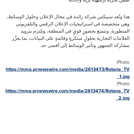
هذا وتُعد سبيكس شركة رائدة في مجال الإعلان وحلول الوسائط،
وهي متخصصة في استراتيجيات الإعلان الرقمي والتلفزيوني
المتطورة، وتتمتع بحضورٍ قويٍ في المنطقة، وتلتزم بتزويد
العلامات التجارية بحلولٍ مبتكرةٍ وقائمةٍ على البيانات، بما يعزِّز
مشاركة الجمهور وتأثير الوسائط إلى أقصى حد
.
Photo:
https://mma.prnewswire.com/media/2613473/Rotana_TV
_1.jpg
Photo:
https://mma.prnewswire.com/media/2613474/Rotana_TV
_2.jpg