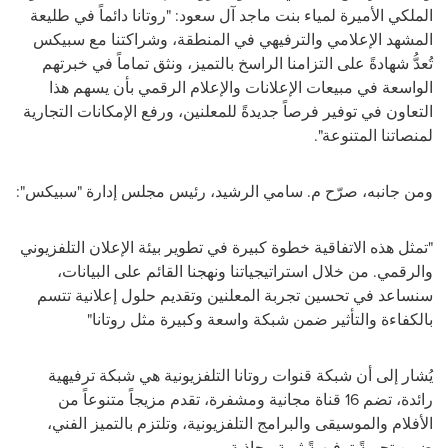
الملكي الأميرة لمياء بنت ماجد آل سعود: "روتانا دائماً في طليعة
المشهد الإعلامي والترفيهي في المنطقة، وشراكتنا مع سبيكس
تُعدُّ شهادةً على التزامنا الراسخ بالتميز، ونثق تماماً في خبرتهم
الواسعة في مبيعات الإعلانات والإعلام الرقمي بأن يسهم هذا
التعاون في توفير فرصاً جديدةً للمعلنين، ورفع الإمكانات التجارية
لمنصاتنا المتنوعة
."
ومن جانبه، صرّح م. سامي الرشيد، رئيس مجلس إدارة "سبيكس":
"تمثل هذه الاتفاقية خطوة كبيرة في تطوير بيئة الإعلان التلفزيوني
والرقمي. من خلال استراتيجياتنا ونهجنا القائم على البيانات،
سنساعد في تحسين تجربة المعلنين وتقديم حلول إعلانية تتسم
بالكفاءة والتأثير ضمن شبكة واسعة وكبيرة مثل روتانا"
يُشار إلى أن
شبكة قنوات روتانا التلفزيونية
هي شبكة ترفيهية
رائدة، تضم 16 قناة مجانية ومشفرة، تقدم مزيجاً متنوعاً من
الأفلام والموسيقى والبرامج التلفزيونية، وتلتزم بالتميز الفني،
ضمن تجربةً ترفيهيةً ثرية وجاذبة
.