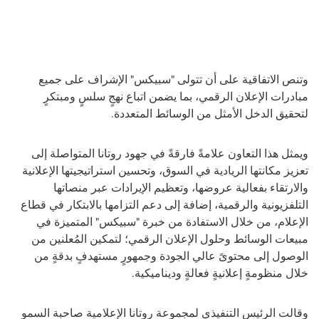
وتنص الاتفاقية على أن تتولى "سبيكس" الإشراف على جميع
مبادرات الإعلان الرقمي، بما يضمن اتباع نهجٍ سلسٍ ومبتكرٍ
لتحقيق الدخل الأمثل من الوسائط المتعددة
.
ويمثل هذا التعاون علامةً فارقةً في جهود روتانا المتواصلة إلى
تعزيز مكانتها الريادية في السوق، وتحسين استراتيجيتها الإعلانية
والارتقاء بفعالية عروضها، وتعظيم الإيرادات عبر منصاتها
التلفزيونية والرقمية، إضافة إلى دعم التزامها بالابتكار في قطاع
الإعلام، من خلال الاستفادة من خبرة "سبيكس" المتميزة في
مبيعات الوسائط وحلول الإعلان الرقمي؛ لتمكين المُعلنين من
الوصول إلى محتوىً عالي الجودة وجمهورٍ مستهدفٍ بدقةٍ من
خلال منظومةٍ إعلانيةٍ فعالةٍ وديناميكية
.
وقالت الرئيس التنفيذي لمجموعة روتانا الإعلامية صاحبة السمو