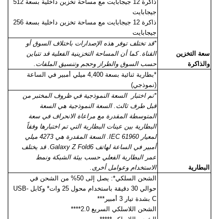
ذاكرة 12 جيجابايت مع مساحة تخزين داخلية بسعة 512
جيجابايت
ذاكرة 12 جيجابايت مع مساحة تخزين داخلية بسعة 256
جيجابايت
*قد تختلف توفر هذه الإصدارات باختلاف السوق أو
سعة التخزين
القناة. كما أن المساحة التخزينية الفعلية قد تتباين
والذاكرة
حسب السوق والطراز وحجم وتنسيق الملفات.
*بطارية ثنائية بسعة 4,400 ميلي أمبير في الساعة
(نموذجي)
*تم اختبار السعة النموذجية في ظروف المختبر من
قبل طرف ثالث. السعة النموذجية هي السعة
المتوسطة المقدرة مع مراعاة الانحراف في سعة
البطارية بين عينات البطارية التي تم اختبارها وفقاً
لمعيار
IEC 61960
. السعة المقدرة هي 4273 ميلي
أمبير في الساعة لهاتف
Galaxy Z Fold6
. قد يختلف
عمر البطارية الفعلي حسب بيئة الشبكة ونمط
البطارية
الاستخدام وعوامل أخرى.
الشحن السلكي*: يصل إلى 50% من الشحن في
حوالي 30 دقيقة باستخدام محول 25 وات* وكابل
USB-
C
بشدة تيار 3 أمبير***
الشحن اللاسلكي السريع 2.0****