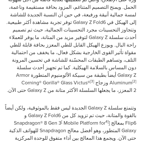
الحمل. ويمنح التصميم المتناغم، المزود بحافة مستقيمة وناعمة،
لمسة جمالية أنيقة ورفيعة، في حين أن النسبة الجديدة للشاشة
إلى الهيكل في
Galaxy Z Fold6
توفر تجربة مشاهدة أكثر طبيعية.
وتتجاوز التحسينات مجرد التحسينات الجمالية، حيث تم تصميم
أحدث سلسلة
Galaxy Z
لتوفير مزيد من المتانة، ما يوفر للعملاء
راحة البال. ويوزع الهيكل القابل للطي المعزز بحافة قابلة للطي
مقواة تأثير القوى الخارجية بشكل فعال، ما يخفف من احتمالية
التلف، وتساهم الطبقات المحسّنة للشاشة في تحسين المرونة
دون المساس بالسلامة الهيكلية. كما تم تجهيز أحدث سلسلة
Galaxy Z
أيضاً بطبقة من سبيكة الألومنيوم المتطورة
Armor
[
3]
[2]
Aluminum
وزجاج
Corning® Gorilla® Glass Victus®
2
المعزز، ما يجعلها السلسلة الأكثر متانة من
Galaxy Z
حتى الآن.
وتتمتع سلسلة
Galaxy Z
الجديدة ليس فقط بالموثوقية، ولكن أيضاً
بالقوة والمتانة، حيث تم تزويد كل من
Galaxy Z Fold6
و
[
4]
Flip6
بمعالج
]
Mobile Platform for
Snapdragon® 8 Gen 3
Galaxy
المتطور، وهو أفضل معالج
Snapdragon
للهواتف الذكية
حتى الآن. ويجمع هذا المعالج بين أداء متفوق للوحدة المركزية