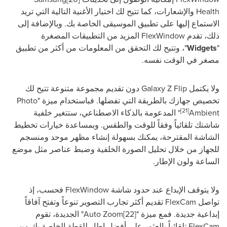
Health
والإشعارات، كما تتيح لك اختيار الأغنية التالية التي تريد
الاستماع إليها على تطبيق الموسيقى الخاصة بك. وبالإضافة إلى
ذلك، تقدم
FlexWindow
المزيد من التطبيقات المصغرة
"
Widgets
"، وتتيح لك التحقق من المعلومات من أكثر من تطبيق
مصغر في الوقت نفسه.
ولا يكتمل
Galaxy Z Flip
دون تقديم مجموعة متنوعة تتيح لك
تخصيص جهازك بالطريقة التي تفضلها. فباستخدام ميزة "
Photo
[21]
Ambient
" المدعومة بالذكاء الاصطناعي، ستتغير خلفية
شاشتك تلقائياً وفقاً للوقت والطقس. وبمساعدة خيارات تخطيط
الشاشة المقترحة، يمكنك بسهولة إنشاء مظهر موحد ومنسجم
للجهاز من خلال تحليل الصورة الخلفية وضبط عناصر مثل موضع
الساعة ولون الإطار.
ولا يتوقف الإبداع عند حدود شاشة
FlexWindow
فحسب، إذ
تواصل
FlexCam
تقديم أكثر تجارب التصوير تنوعاً وتفتح آفاقاً
إبداعية جديدة. فمع ميزة "
[22]
Auto Zoom
" الجديدة، تقوم
FlexCam
تلقائياً بالعثور على أفضل إطار للقطة الخاصة بك من