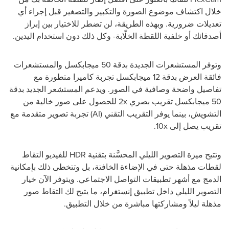
خلال اكتشاف موضوع الصورة والتكبير والتصغير قبل إجراء أي
تعديلات ضرورية. وبهذه الطريقة، لن تضطر للاختيار بين إبراز
أصدقائك أو خلفية اللقطة الخلّابة- وكل ذلك دون استخدام اليدين.
وتوفر المستشعرات الجديدة بدقة 50 ميجابكسل والمستشعرات
فائقة العرض بدقة 12 ميجابكسل تجربة كاميرا متطورة مع
تفاصيل واضحة وصافية في الصور. ويدعم المستشعر الجديد بدقة
50 ميجابكسل تقريب بصري
2x
للحصول على صور خالية من
التشويش، بينما يوفر التقريب التقني (
AI
) تجربة تصوير متقدمة مع
تقريب يصل إلى
10x
.
وتتيح ميزة التصوير الليلي المحسَّنة بتقنية
HDR
للفيديو التقاط
لقطات مذهلة حتى في الإضاءة الخافتة، بل وتتخطى ذلك بإمكانية
الدمج مع أشهر تطبيقات التواصل الاجتماعي. ويتوفر الآن خيار
التصوير الليلي داخل تطبيق إنستغرام، ما يتيح لك التقاط صور
مذهلة ليلاً ومشاركتها مباشرة من خلال التطبيق.