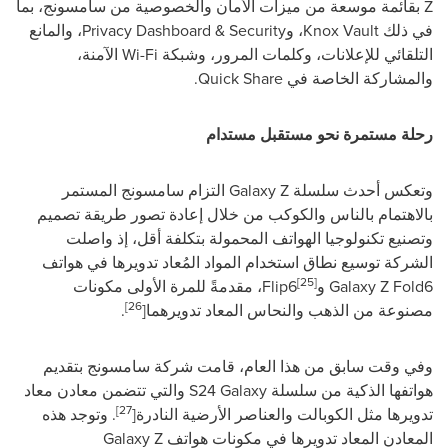
Z
بقائمة موسعة من ميزات الأمان والخصوصية من سامسونج، بما
في ذلك
Knox Vault
، و
Security
&
Privacy Dashboard
، والمانع
التلقائي للإعلانات، وكلمات المرور، وشبكة
Wi-Fi
الآمنة،
والمشاركة الخاصة في
Quick Share
.
رحلة مستمرة نحو مستقبل مستدام
وتعكس أحدث سلسلة
Galaxy Z
التزام سامسونج المستمر
بالاهتمام بالناس والكوكب من خلال إعادة تصور طريقة تصميم
وتصنيع تكنولوجيا الهواتف المحمولة بتكلفة أقل، إذ واصلت
الشركة توسيع نطاق استخدام المواد المُعاد تدويرها في هواتف
[25]
Galaxy Z Fold6
و
Flip6
، مقدمةً للمرة الأولى مكونات
[26
مصنوعة من الذهب والنحاس المعاد تدويرهما
]
.
وفي وقت سابق من هذا العام، قامت شركة سامسونج بتقديم
هواتفها الذكية من سلسلة
Galaxy
S24
والتي تتضمن معادن معاد
[27
تدويرها مثل الكوبالت والعناصر الأرضية النادرة
]
. وتوجد هذه
المعادن المعاد تدويرها في مكونات هواتف
Galaxy Z