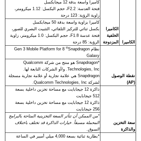
كاميرا واسعة بدقة 12 ميجابكسل
فتحة العدسة:
F2.2
، حجم البكسل: 1.12 ميكرومتر،
زاوية الرؤية: 123 درجة
كاميرا بزاوية واسعة بدقة 50 ميجابكسل
الكاميرا
بكسل ثنائي للتركيز التلقائي، التثبيت البصري للصور،
الخلفية
فتحة عدسة
F1.8
، حجم البكسل: 1.0 ميكرومتر، زاوية
الكاميرا
المزدوجة
الرؤية: 85 درجة
®
نظام
Snapdragon
8
Gen 3 Mobile Platform for
Galaxy
*
Snapdragon
هو منتج من شركة
Qualcomm
Technologies, Inc
. و/أو الشركات التابعة لها.
نقطة الوصول
Snapdragon
هي علامة تجارية أو علامة تجارية مسجلة
(
AP
)
لشركة
Qualcomm Technologies, Inc
.
ذاكرة 12 جيجابايت مع مساحة تخزين داخلية بسعة
512 جيجابايت
ذاكرة 12 جيجابايت مع مساحة تخزين داخلية بسعة
256 جيجابايت
*من الممكن أن تتأثر السعة التخزينية المتاحة بالبرامج
سعة التخزين
المحملة مسبقاً. خيارات الذاكرة قد تختلف باختلاف
والذاكرة
السوق.
*بطارية ثنائية بسعة 4,000 ميلي أمبير في الساعة