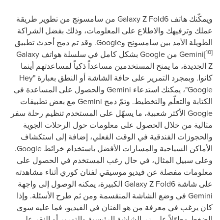
ويمكّنك هاتف
Galaxy Z Fold6
من سامسونج من تطوير طريقة
عملك وترفيهك والاطلاع على المعلومات، وذلك بفضل الشراكة
الطويلة الأمد بين سامسونج و
Google
. وقد تم دمج أحدث تطبيق
10]
[
Gemini
من
Google
بشكل كامل في سلسلة هواتف
Galaxy
Z
الجديدة، ما يمنح المستخدمين مساعداً ذكياً لمساعدتهم أينما
كانوا. وبمجرد التمرير على حافة الشاشة أو النطق بعبارة "
Hey
Google
"، يمكنك استدعاء
Gemini
والحصول على المساعدة في
الكتابة والتعلّم والتخطيط. وتمّ دمج
Gemini
مع بعض تطبيقات
Google
الأكثر شعبية، ما يسهّل على المستخدم تنظيم رحلة سفر
مثالية من خلال الحصول على معلومات حول الرحلات الجوية
والحجوزات الفندقية في الوقت الفعلي، إضافة إلى استكشاف
الأماكن السياحية والمسارات الأفضل باستخدام خرائط
Google
.
وعلى سبيل المثال، في حال رغب المستخدم في الحصول على
معلومات مفصلة عن فيديو موسيقي لفنان كوري أثناء مشاهدته
على شاشة
Galaxy Z Fold6
الكبيرة، يمكنه الوصول إلى واجهة
Gemini
في وضع الشاشة المنقسمة ومن ثم طرح الأسئلة. وإذا
كان يرغب في معرفة من هو الفنان في الفيديو، فما عليه سوى
الضغط مطوّلاً على زر الشاشة الرئيسية والتمرير أو النقر على