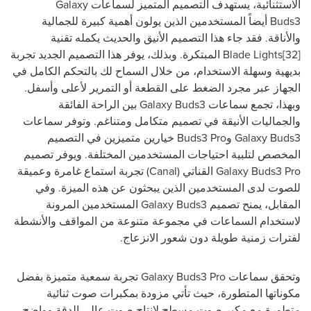
الاستثنائية، يستهدف التصميم المتميز لسماعات
Galaxy
Buds3
أيضاً المستخدمين الذين يولون أهمية كبيرة للجمالية
والأناقة. فقد جاء هذا التصميم الأنيق والحديث يكمله تقنية
[32]
Blade Lights
المبتكرة. وبذلك، يوفر هذا التصميم الجديد تجربة
بديهية وسهلة الاستخدام، من خلال السماح لك بالتحكم الكامل في
الجهاز عبر مجرد الضغط على القطعة أو التمرير لأعلى وأسفل.
وبهذا، تجمع سماعات
Galaxy Buds3
بين الراحة الفائقة
والجماليات الأنيقة في تصميم متكامل ومتناغم. وتوفر سماعات
Galaxy Buds3
و
Buds3 Pro
خيارين متميزين في التصميم
المخصص لتلبية احتياجات المستخدمين المختلفة. ويوفر تصميم
Galaxy Buds3 Pro
القناتي (
Canal
) تجربة استماع غامرة وعميقة
للصوت لدى المستخدمين الذين يبحثون عن هذه الميزة. وفي
المقابل، يمنح تصميم
Galaxy Buds3
المستخدمين المرونة
لاستخدام السماعات في مجموعة متنوعة من المواقف والأنشطة
لفترات زمنية طويلة دون شعور الانزعاج.
وتحقق سماعات
Galaxy Buds3 Pro
تجربة سمعية متميزة بفضل
مكوناتها المتطورة، حيث تأتي مزودة بمكبرات صوت ثنائية
متطورة مع مكبر صوت مسطح لإنتاج صوت عالي الدقة وواضح