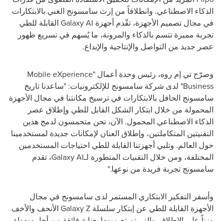
الذكاء الاصطناعي. وانطلاقاً من إرث سامسونج الغني بالابتكارات
في مجال تصميم الأجهزة، تقّدم أجهزة
Galaxy AI
القابلة للطي
تجربة مميزة تتسم بالذكاء والمرونة، ما يُسهم في تسريع ظهور
عصر جديد من التواصل والإنتاجية والإبداع.
وصرّح تي إم روه، رئيس وحدة أعمال "
Mobile eXperience
Business
" لدى شركة سامسونج للإلكترونيات: "ساعدنا تاريخ
سامسونج الحافل بالابتكارات في ترسيخ مكانتنا في مجال الأجهزة
المحمولة من خلال ابتكار الشكل القابل للطي وإطلاق عصر
الذكاء الاصطناعي المحمول. الآن، نحن متحمسون لدمج هذين
التقنيتين المتكاملتين، وإطلاق العنان لإمكانات جديدة لمستخدمينا
حول العالم. وتلبي أجهزتنا القابلة للطي احتياجات المستخدمين
المختلفة، ومن خلال التقنيات المتطورة لـ
Galaxy AI
، تقدم
سامسونج تجربة فريدة من نوعها."
وأسفر التفكير الابتكاري المستمر لدى سامسونج في مجال
الأجهزة القابلة للطي عن إبتكار سلسلة
Galaxy Z
الأنحف والأخف
وزناً على الإطلاق، والتي تم تصميمها بعناية فائقة من أجل سهولة