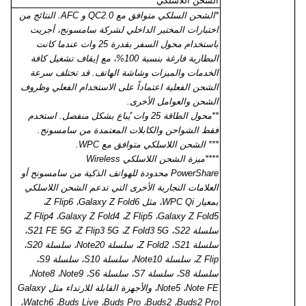
الشحن اللاسلكي*****
*الشحن السلكي متوافق مع
QC2.0
و
AFC
. النتائج من
اختبارات المختبر الداخلي لشركة سامسونج، أجريت
باستخدام محول السفر بقدرة 25 وات عندما كانت
البطارية فارغة بنسبة 100%، مع إيقاف تشغيل كافة
الخدمات والميزات وشاشة الهاتف. قد تختلف سرعة
الشحن الفعلية اعتماداً على الاستخدام الفعلي وظروف
الشحن والعوامل الأخرى.
**محول الطاقة 25 وات يُباع بشكل منفصل. استخدم
فقط الشواحن والكابلات المعتمدة من سامسونج.
*** الشحن اللاسلكي متوافق مع
WPC
.
****ميزة الشحن اللاسلكي
Wireless
PowerShare
محدودة للهواتف الذكية من سامسونج أو
العلامات التجارية الأخرى التي تدعم الشحن اللاسلكي
بمعيار
WPC Qi
، مثل
Galaxy Z Fold6
،
Z Flip6
،
،
Z Flip4
،
Galaxy Z Fold4
،
Z Flip5
،
Galaxy Z Fold5
سلسلة
S22
،
Z Fold3 5G
،
Z Flip3 5G
،
S21 FE 5G
،
سلسلة
S21
،
Z Fold2
، سلسلة
Note20
، سلسلة
S20
،
Z Flip
، سلسلة
Note10
، سلسلة
S10
، سلسلة
S9
،
سلسلة
S8
، سلسلة
S7
، سلسلة
S6
،
Note9
،
Note8
،
Note FE
،
Note5
، والأجهزة القابلة للارتداء مثل
Galaxy
،
Watch6
،
Buds Live
،
Buds Pro
،
Buds2
،
Buds2 Pro