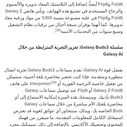
Fold6
و
Flip6
أيضاً، إضافةً إلى البلاستيك المعاد تدويره والألمنيوم
والزجاج المستخدم في تصنيع هذه الهواتف. ويأتي هاتفي
Galaxy Z
Fold6
و
Flip6
في علبة مصنوعة بنسبة 100% من مواد ورقية معاد
تدويرها، كما أنهما يوفران سبعة أجيال من ترقيات نظام التشغيل
[28]
وسبع سنوات من التحديثات الأمنية
.
سلسلة
Galaxy Buds3
: تعزيز التجربة المترابطة من خلال
Galaxy AI
بفضل قوة
Galaxy AI
، تقدم سماعات
Galaxy Buds3
تجربة اتصال
متطورة ومتقدمة. فإذا كنت تحضر محاضرة بلغة أجنبية، ستتمكن
[29]
من تفعيل خاصية الترجمة الفورية
أو
Interpreter
على هاتف
Galaxy Z Fold6
أو
Flip6
عند توصيل سماعات
Galaxy
Buds3
بأذنيك. وستمنحك هذه الميزة إمكانية الاستماع إلى أي
محاضرة بلغتك الأم مباشرةً من خلال سماعات
Galaxy
Buds
الخاصة بك. وبذلك، ستتجاوز أي عوائق لغوية قد تعترض
استيعابك الكامل للمعلومات المقدمة، ما سيعزز من فهمك
للمحتوى وتحصيلك الأكاديمي. بالإضافة إلى ذلك، سيمكنك مجرد