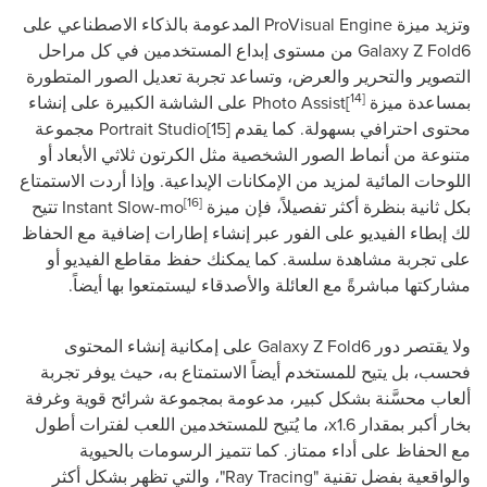
وتزيد ميزة
ProVisual Engine
المدعومة بالذكاء الاصطناعي على
Galaxy Z Fold6
من مستوى إبداع المستخدمين في كل مراحل
التصوير والتحرير والعرض، وتساعد تجربة تعديل الصور المتطورة
[14
بمساعدة ميزة
[
Photo Assist
على الشاشة الكبيرة على إنشاء
محتوى احترافي بسهولة. كما يقدم
[15]
Portrait Studio
مجموعة
متنوعة من أنماط الصور الشخصية مثل الكرتون ثلاثي الأبعاد أو
اللوحات المائية لمزيد من الإمكانات الإبداعية. وإذا أردت الاستمتاع
[16]
بكل ثانية بنظرة أكثر تفصيلاً، فإن ميزة
Instant Slow-mo
تتيح
لك إبطاء الفيديو على الفور عبر إنشاء إطارات إضافية مع الحفاظ
على تجربة مشاهدة سلسة. كما يمكنك حفظ مقاطع الفيديو أو
مشاركتها مباشرةً مع العائلة والأصدقاء ليستمتعوا بها أيضاً.
ولا يقتصر دور
Galaxy Z Fold6
على إمكانية إنشاء المحتوى
فحسب، بل يتيح للمستخدم أيضاً الاستمتاع به، حيث يوفر تجربة
ألعاب محسَّنة بشكل كبير، مدعومة بمجموعة شرائح قوية وغرفة
بخار أكبر بمقدار 1.6
x
، ما يُتيح للمستخدمين اللعب لفترات أطول
مع الحفاظ على أداء ممتاز. كما تتميز الرسومات بالحيوية
والواقعية بفضل تقنية "
Ray Tracing
"، والتي تظهر بشكل أكثر