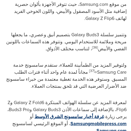
من موقع
Samsung.com
، حيث تتوفر الأجهزة بألوان حصرية
إضافية مثل الأسود المصقول والأبيض، واللون الخوخي الفريد
لهاتف
Galaxy Z Flip6
.
وتتميز سلسلة
Galaxy Buds3
بتصميم أنيق وعصري، ما يجعلها
مريحة وملائمة للاستخدام اليومي. وتتوفر هذه السماعات باللونين
[36]
الفضي والأبيض
، لتناسب مختلف الأذواق.
ولتوفير المزيد من الطمأنينة للعملاء، ستقدم سامسونج خدمة
[37]
Samsung Care
+
مجاناً لمدة عام واحد أثناء فترات الطلب
المسبق. وستوفر هذه الخدمة تغطية معتمدة من خبراء سامسونج
ضد الأضرار العرضية التي قد تلحق بمنتجات العملاء.
لمعرفة المزيد عن سلسلة الهواتف المبتكرة
Galaxy Z Fold6
و
Z
Flip6
، بالإضافة إلى سماعات الأذن
Galaxy Buds3
و
Buds3 Pro
،
يرجى زيارة
غرفة أخبار سامسونج الشرق الأوسط
أو
Samsungmobilepress.com
، أو الموقع الرئيسي لسامسونج
.
Samsung.com