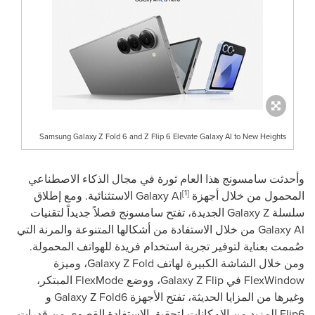
Samsung Galaxy Z Fold 6 and Z Flip 6 Elevate Galaxy AI to New Heights
وأحدثت سامسونج هذا العام ثورة في مجال الذكاء الاصطناعي
[1]
المحمول من خلال أجهزة
Galaxy AI
الاستثنائية. ومع إطلاق
سلسلة
Galaxy Z
الجديدة، تفتح سامسونج فصلاً جديداً لتقنيات
Galaxy AI
من خلال الاستفادة من أشكالها المتنوعة والمرنة التي
صُممت بعناية لتوفير تجربة استخدام فريدة للهواتف المحمولة.
ومن خلال الشاشة الكبيرة لهاتف
Galaxy Z Fold
، وميزة
FlexWindow
في
Galaxy Z Flip
، ووضع
FlexMode
المبتكر،
وغيرها من المزايا الحديثة، تفتح الأجهزة
Galaxy Z Fold6
و
Flip6
المزيد من الإمكانات لتحقيق الاستفادة القصوى من قدرات