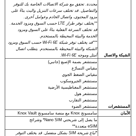
محددة. تحقق مع شركة الاتصالات الخاصة بك للتوفر
والتفاصيل. قد تختلف سرعات التنزيل والبث بناءً على
مزود المحتوى، واتصال الخادم وعوامل أخرى.
**يختلف توفر طراز
LTE
حسب السوق ومزود الخدمة.
قد تختلف السرعة الفعلية بناءً على السوق ومزود
الخدمة والبيئة المحيطة بالمستخدم.
***قد يختلف توفر شبكة
Wi-Fi 6E
حسب السوق ومزود
الشبكة والبيئة المحيطة بالمستخدم. يتطلب اتصال
الشبكة والاتصال
أمثل وموجه
Wi-Fi 6E
.
مستشعر بصمة الإصبع (جانبي)
مقياس التسارُع
مقياس الضغط الجوي
مستشعر الجيروسكوب
مستشعر المغناطيسية الأرضية
مستشعر هول
مستشعر التقارب
المستشعرات
مستشعر الضوء
الأمان
سامسونج
Knox
مع منصة سامسونج
Knox Vault
ما يصل إلى شريحتي
Nano SIM
* وشرائح
eSIM
متعددة**
*تُباع شريحة
SIM
بشكل منفصل. قد يختلف التوفر