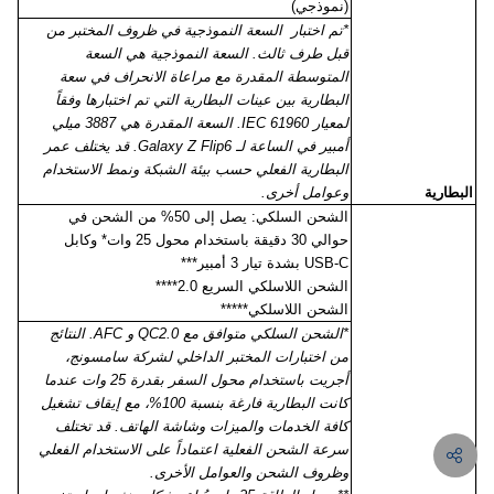
(نموذجي)
*تم اختبار السعة النموذجية في ظروف المختبر من
قبل طرف ثالث. السعة النموذجية هي السعة
المتوسطة المقدرة مع مراعاة الانحراف في سعة
البطارية بين عينات البطارية التي تم اختبارها وفقاً
لمعيار
IEC 61960
. السعة المقدرة هي 3887 ميلي
أمبير في الساعة لـ
Galaxy Z Flip6
. قد يختلف عمر
البطارية الفعلي حسب بيئة الشبكة ونمط الاستخدام
البطارية
وعوامل أخرى.
الشحن السلكي: يصل إلى 50% من الشحن في
حوالي 30 دقيقة باستخدام محول 25 وات* وكابل
USB-C
بشدة تيار 3 أمبير***
الشحن اللاسلكي السريع 2.0****
الشحن اللاسلكي*****
*الشحن السلكي متوافق مع
QC2.0
و
AFC
. النتائج
من اختبارات المختبر الداخلي لشركة سامسونج،
أجريت باستخدام محول السفر بقدرة 25 وات عندما
كانت البطارية فارغة بنسبة 100%، مع إيقاف تشغيل
كافة الخدمات والميزات وشاشة الهاتف. قد تختلف
سرعة الشحن الفعلية اعتماداً على الاستخدام الفعلي
وظروف الشحن والعوامل الأخرى.