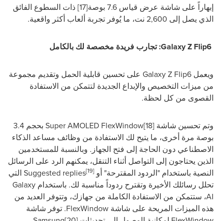
إبهاراً على شاشة عرض قياس 7.6 بوصة
[17]
ذات السطوع الفائق
الذي يصل إلى 2,600 نت، ما يُوفر تجربة ألعاب أكثر واقعية.
Galaxy Z Flip6
: تجارب فريدة مخصصة لك بالكامل
ويعمل
Galaxy Z Flip6
على تحسين قابلية الحمل وتقديم مجموعة
من ميزات التخصيص والإبداع الجديدة لتتمكن من الاستفادة
القصوى من كل لحظة.
وتم تحسين شاشة
[18]
Super AMOLED FlexWindow
بحجم 3.4
بوصة مرة أخرى، ما يتيح لك الاستفادة من وظائف مساعد الذكاء
الاصطناعي دون الحاجة إلى فتح الجهاز. وبالنسبة للمستخدمين
الذين يحتاجون إلى التواصل أثناء التنقل، يمكنهم الرد على الرسائل
[19]
النصية باستخدام "الردود المقترحة" أو
Suggested replies
التي
تحلل رسائلك الأخيرة وتقترح ردوداً مناسبة لك. باستخدام
Galaxy
AI
، ستتمكن من الاستفادة الكاملة من جهازك، وتتوفر العديد من
هذه الميزات المريحة على شاشة
FlexWindow
. توفر شاشة
FlexWindow
إمكانية الوصول إلى تحديثات
[20]
Samsung