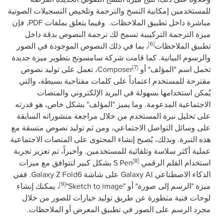
للمستخدمين إمكانية النسخ والترجمة وتلخيص التسجيلات الصوتية
مباشرة داخل تطبيق الملاحظات. وفيما يتعلق بملفات
PDF
، فإن
ميزة الترجمة التركيبية تسمح لك ترجمة النصوص بدقة
داخل
[6]
تطبيق الملاحظات
، بما في ذلك النصوص الموجودة في الصور
والرسوم البيانية. كما قامت شركة سامسونج بتطوير ميزة جديدة
[7]
تحمل اسم "المؤلف" أو
Composer
، تعمل على توليد نصوص
مقترحة للمستخدم اعتماداً على كلمات مفتاحية بسيطة، والتي
يُمكن استخدامها بسهولة في البريد الإلكتروني والمنصات
الاجتماعية المدعومة. وما يميز "المؤلف" بشكل خاص، هو قدرته
على تحليل نبرة المستخدم من خلال مراجعة منشوراته السابقة
على وسائل التواصل الاجتماعي، ومن ثم توليد نصوص متسقة مع
هذه النبرة. وبذلك، يُصبح إنشاء المحتوى على المنصات الاجتماعية
عملية أكثر سلاسة وتلقائية للمستخدمين. وأخيراً، تم تعزيز تجربة
[8]
استخدام القلم الرقمي
S Pen
بشكل كبير لتتوافق مع ميزات
الذكاء الاصطناعي
Galaxy AI
على شاشة
Galaxy Z Fold6
. ففي
[9]
ميزة "الرسم إلى صورة" أو "
Sketch to image
"
، يمكنك إنشاء
لوحات فنية متطورة عن طريق توليد خيارات للصور من خلال
مجرد الرسم على الصور في تطبيق المعرض أو الملاحظات.