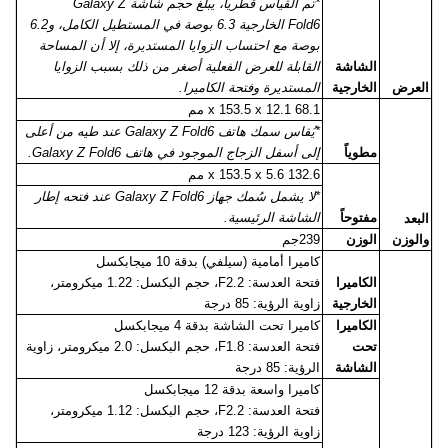
*تم القياس قطرياً، يبلغ حجم شاشة
Galaxy Z
Fold6
الخارجية 6.3 بوصة في المستطيل الكامل، و6.2
بوصة مع احتساب الزوايا المستديرة، إلا أن المساحة
الشاشة
القابلة للعرض الفعلية أصغر من ذلك بسبب الزوايا
العرض
الخارجية
المستديرة وفتحة الكاميرا.
68.1
x 153.5 x 12.1
مم
*يُقاس سمك هاتف
Galaxy Z Fold6
عند طيه من أعلى
مطوياً
إلى أسفل الزجاج الموجود في هاتف
Galaxy Z Fold6
.
132.6
x 153.5 x 5.6
مم
*لا يشمل سُمك جهاز
Galaxy Z Fold6
عند فتحه إطار
مفتوحاً
الشاشة الرئيسية.
البعد
والوزن
الوزن
239جم
كاميرا أمامية (سيلفي) بدقة 10 ميجابكسل
الكاميرا
فتحة العدسة:
F2.2
، حجم البكسل: 1.22 ميكرومتر،
الخارجية
زاوية الرؤية: 85 درجة
الكاميرا
كاميرا تحت الشاشة بدقة 4 ميجابكسل
تحت
فتحة العدسة:
F1.8
، حجم البكسل: 2.0 ميكرومتر، زاوية
الشاشة
الرؤية: 85 درجة
كاميرا واسعة بدقة 12 ميجابكسل
فتحة العدسة:
F2.2
، حجم البكسل: 1.12 ميكرومتر،
زاوية الرؤية: 123 درجة