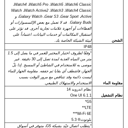
،
Watch4
،
Watch5 Pro
،
Watch5
،
Watch6 Classic
Watch
،
Watch Active2
،
Watch3
،
Watch4 Classic
Active
،
Gear Sport
،
Gear S3
،
Galaxy Watch
، و
Galaxy Buds
. قد لا تعمل مع بعض الإكسسوارات أو
الغطاءات أو أجهزة علامات تجارية أخرى. قد تؤثر على
استقبال المكالمات أو خدمات البيانات، اعتماداً على
الشحن
لبيئة الشبكة الخاصة بك.
IP48
*وفقًا لظروف اختبار المختبر للغمر في ما يصل إلى 1.5
متر من المياه العذبة لمدة تصل إلى 30 دقيقة. غير
موصى به للاستخدام في الشاطئ أو المسبح. إذا بلّ
الجهاز، فاشطف أي بقايا ثم جففه. مقاومة الجهاز للماء
ليست دائمة وقد تتناقص مع مرور الوقت بسبب
مقاومة الماء
الاستخدام والاستهلاك الطبيعي.
نظام اندرويد 14
نظام التشغيل
One UI 6.1.1
*
G
5
**
LTE
***
Wi-Fi 6E
بلوتوث® 5.3
*يتطلب اتصال جيّد بشبكة 5
G
، متوفر في أسواق