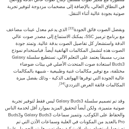
في النطاق العالي، بالإضافة إلى مضخمات مزدوجة لتوفير تجربة
صوتية بجودة عالية أثناء التنقل.
[33]
وبفضل الصوت فائق الجودة
الذي يدعم معدل عينات مضاعف
مع برنامج ترميز
SSC
، يمكنك الاستماع إلى مصدر صوت عالي
الدقة واستشعار كل تفاصيل الصوت بدقة عالية. وتمتد جودة
الصوت هذه لتشمل المكالمات الهاتفية أيضاً. فباستخدام نموذج
مدرب مسبقاً يعتمد على التعلم الآلي، تستطيع سلسلة
Galaxy
Buds3
استعادة صوت المتحدث الأصلي في بيئات ضوضاء
مختلفة، مع توفير مكالمات غنية وطبيعية - شبيهة بالمكالمات
عالية الجودة التي توفرها الهواتف الذكية - وذلك بفضل ميزة
[34]
المكالمات فائقة العرض الترددي
.
وقد تم تصميم سلسلة
Galaxy Buds3
ليس فقط لتوفير تجربة
صوتية متميزة، ولكن أيضاً لتحقيق المزيد بموارد أقل لخدمة الناس
والحفاظ على الكوكب. وتتميز سماعات
Galaxy Buds3
و
Buds3
Pro
بالعديد من المكونات في العلبة وسماعات الأذن التي تم
تصنيعها باستخدام مواد بلاستيكية معاد تدويرها يتم الحصول عليها