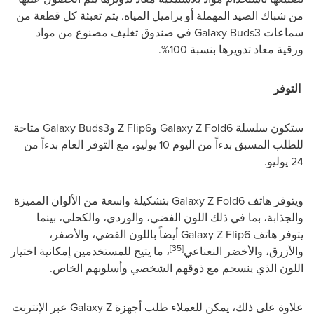
من شباك الصيد المهملة أو براميل المياه. يتم تعبئة كل قطعة من
سماعات
Galaxy Buds3
في صندوق تغليف مصنوع من مواد
ورقية معاد تدويرها بنسبة 100%.
التوفر
ستكون سلسلة
Galaxy Z Fold6
و
Z Flip6
و
Galaxy Buds3
متاحة
للطلب المسبق بدءاً من اليوم 10 يوليو، مع التوفر العام بدءاً من
24 يوليو.
ويتوفر هاتف
Galaxy Z Fold6
بتشكيلة واسعة من الألوان المميزة
والجذابة، بما في ذلك اللون الفضي، والوردي، والكحلي، بينما
يتوفر هاتف
Galaxy Z Flip6
أيضاً باللون الفضي، والأصفر،
[35]
والأزرق، والأخضر النعناعي
، ما يتيح للمستخدمين إمكانية اختيار
اللون الذي ينسجم مع ذوقهم الشخصي وأسلوبهم الخاص.
علاوة على ذلك، يمكن للعملاء طلب أجهزة
Galaxy Z
عبر الإنترنت