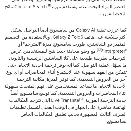
[11]
العنصر المراد البحث عنه، وستقدم ميزة
Circle to Search
نتائج
البحث الفورية.
كما عززت تقنية
Galaxy AI
من سامسونج أيضاً التواصل بشكل
أكثر سلاسة على هاتف
Galaxy Z Fold6
، وبالاستفادة من التصميم
المتميز ذو الشاشتين، طورت سامسونج ميزة "المترجم" أو
[12]
"
Interpreter
"
مع وضع محادثة جديد يتيح للمستخدمين عرض
الترجمات بطريقة طبيعية على كلا الشاشتين الرئيسية والثانوية،
ما يسهّل عملية التواصل. كما أنه يوفر ترجمة أحادية الاتجاه، حتى
تتمكن من الفهم بسهولة عند الاستماع أثناء المحاضرات أو أي نوع
آخر من العروض التقديمية. كما توفر الميزة إمكانية الترجمة
الأحادية الاتجاه، ما يساعد المستخدمين على فهم المتحدث بسهولة
أثناء المحاضرات والعروض التقديمية. كما توسع سامسونج أيضاً
[13]
خدمة الترجمة الفورية
Live Translate
التي تترجم المكالمات
الهاتفية مباشرة على الجهاز في الوقت الفعلي لتشمل تطبيقات
الطرف الثالث المشهورة بجانب تطبيق المكالمات الخاص
بسامسونج.