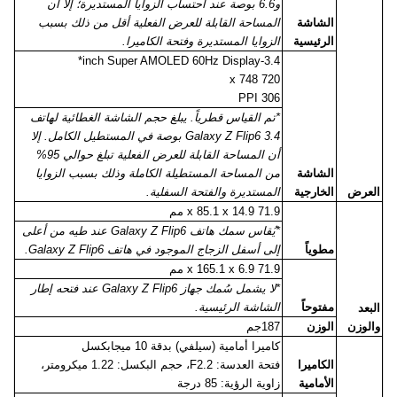
و6.6 بوصة عند احتساب الزوايا المستديرة؛ إلا أن
الشاشة
المساحة القابلة للعرض الفعلية أقل من ذلك بسبب
الرئيسية
الزوايا المستديرة وفتحة الكاميرا.
*
inch Super AMOLED 60Hz Display
3.4-
x 748
720
PPI
306
*تم القياس قطرياً. يبلغ حجم الشاشة الغطائية لهاتف
Galaxy Z Flip6 3.4
بوصة في المستطيل الكامل. إلا
أن المساحة القابلة للعرض الفعلية تبلغ حوالي 95%
الشاشة
من المساحة المستطيلة الكاملة وذلك بسبب الزوايا
العرض
الخارجية
المستديرة والفتحة السفلية.
71.9
x 85.1 x 14.9
مم
*يُقاس سمك هاتف
Galaxy Z Flip6
عند طيه من أعلى
مطوياً
إلى أسفل الزجاج الموجود في هاتف
Galaxy Z Flip6
.
71.9
x 165.1 x 6.9
مم
*لا يشمل سُمك جهاز
Galaxy Z Flip6
عند فتحه إطار
مفتوحاً
الشاشة الرئيسية.
البعد
والوزن
الوزن
187جم
كاميرا أمامية (سيلفي) بدقة 10 ميجابكسل
الكاميرا
فتحة العدسة:
F2.2
، حجم البكسل: 1.22 ميكرومتر،
الأمامية
زاوية الرؤية: 85 درجة