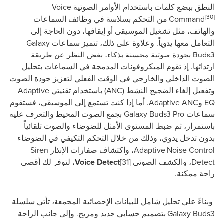
النطق ببضع كلمات باستخدام الأوامر الصوتية
Voice
[30]
Command
من التحكم بسلاسة في وظائف السماعات
والهاتف، مثل تشغيل الموسيقى أو إيقافها، دون الحاجة إلى
التعامل معها يدوياً. وعلاوة على ذلك، تتميز سماعات
Galaxy
Buds3
بجودة صوتية محسنة بذكاء، بغض النظر عن طريقة
ارتدائها. إذ تقوم الميكروفونات المدمجة في السماعات بتحليل
الصوت الداخلي والخارجي في الوقت الفعلي لتعزيز جودة الصوت
وتفعيل إلغاء الضجيج النشط (
ANC
) باستخدام تقنيتي
Adaptive
EQ
و
Adaptive ANC
. أما إذا كنت تستمع إلى الموسيقى، فستقوم
سماعات
Galaxy Buds3 Pro
بجمع الصوت المحيط والتعرف عليه
باستمرار، ثم ضبط المستوى الأمثل للضوضاء والصوت تلقائياً
بدون تدخل يدوي، وذلك من خلال التحكم التكيفي في الضوضاء
Adaptive Noise Control
، واكتشاف صفارات الإنذار
Siren
Detect
، والكشف الصوتي
[31]
Voice Detect
، لتوفر لك أقصى
راحة ممكنة.
وبناءً على تحليل شامل للبيانات الإحصائية المجمعة، تأتي سلسلة
Galaxy Buds3
بتصميم حسابي جديد ومريح. وإلى جانب الراحة