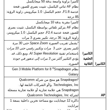
كاميرا بزاوية واسعة بدقة 50 ميجابكسل
نظام
AF
ثنائي البكسل، تثبيت بصري للصور، فتحة
عدسة
F1.8
، حجم البكسل: 1.0 ميكرومتر، زاوية الرؤية:
85 درجة
كاميرا مقربة بدقة 10 ميجابكسل
نظام
AF
بتركيز تلقائي بواسطة البكسل، تثبيت بصري
للصور، فتحة عدسة
F2.4
، حجم البكسل: 1.0 ميكرومتر،
زاوية الرؤية: 36 درجة، تكبير بصري 3 مرات
*يشمل تقريب الصورة
Space Zoom
حتى 30 مرة
تكبير بصري حتى 3 مرات وتكبير رقمي حتى 10 مرات
الكاميرا
باستخدام تقنية
AI Super Resolution
. ومع ذلك، قد
الخلفية
يؤدي التكبير أكثر من 3 مرات إلى تدهور في جودة
الكاميرا
الثلاثية
الصورة.
®
نظام
Snapdragon
8
Gen 3 Mobile Platform for
Galaxy
*
Snapdragon
هو منتج من شركة
Qualcomm
Technologies, Inc
. و/أو الشركات التابعة لها.
Snapdragon
هي علامة تجارية أو علامة تجارية مسجلة
AP
لشركة
Qualcomm Technologies, Inc
.
ذاكرة 12 جيجابايت مع مساحة تخزين داخلية بسعة 1
تيرابايت