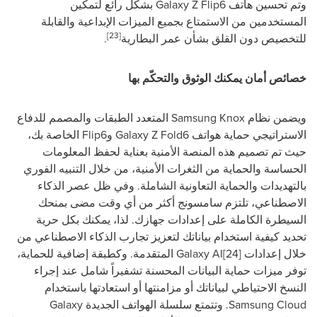
وتم تحسين هاتف
Galaxy Z Flip6
بشكل رائع لتمكين
المستخدمين من الاستمتاع بجميع الميزات الإبداعية والقابلة
[23]
للتخصيص دون القلق بشأن عمر البطارية
.
خصائص أمان يمكنك الوثوق والتحكّم بها
ويضمن نظام
Samsung Knox
المتعدد الطبقات والمصمم للدفاع
الاستراتيجي حماية هواتف
Galaxy Z Fold6
و
Flip6
الخاصة بك،
حيث تم تصميم هذه المنصة الأمنية بعناية لحفظ المعلومات
الحساسة والحماية من الثغرات الأمنية، من خلال التنبيه الفوري
بالتهديدات والحماية التعاونية الشاملة. وفي ظل عصر الذكاء
الاصطناعي، تلتزم سامسونج أكثر من أي وقت مضى بمنحك
السيطرة الكاملة على إعدادات جهازك. لذا، يمكنك بكل حرية
تحديد كيفية استخدام بياناتك لتعزيز تجارب الذكاء الاصطناعي من
خلال إعدادات
[24]
Galaxy AI
المتقدمة. وكطبقة إضافية للحماية،
توفر ميزات حماية البيانات المحسنة تشفيراً شامل عند إجراء
النسخ الاحتياطي لبياناتك أو مزامنتها أو استعادتها باستخدام
Samsung Cloud
. وتتمتع سلسلة الهواتف الجديدة
Galaxy