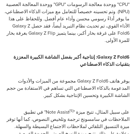
"
CPU
" ووحدة معالجة الرسومات "
GPU
" ووحدة المعالجة العصبية
(
NPU
). وتم تحسينه خصيصاً للتعامل مع ميزات الذكاء الاصطناعي،
ما يوفر أداءً رسومي محسن وأداء عام أفضل. وللحفاظ على هذا
الأداء القوي، تم تحديث نظام التبريد أيضاً، فقد حصل
Galaxy Z
Fold6
على غرفة بخار أكبر، بينما يتميز
Galaxy Z Flip
بغرفة بخار
للمرة الأولى.
Galaxy Z Fold6
: إنتاجية أكبر بفضل الشاشة الكبيرة المعززة
بتقنيات الذكاء الاصطناعي
يوفر هاتف
Galaxy Z Fold6
مجموعة من الميزات والأدوات
المدعومة بالذكاء الاصطناعي التي تساهم في الاستفادة من حجم
الشاشة الكبيرة وتحسين الإنتاجية بشكل كبير.
[5]
على سبيل المثال، تتيح ميزة "
Note Assist
" في تطبيق
الملاحظات في سامسونج ترجمة وتلخيص النصوص، كما أنها توفر
ميزة التنسيق التلقائي لملاحظات الاجتماع البسيطة والسهلة.
وعلاوة على ذلك، تتيح ميزة النسخ الصوتي الجديدة الفرصة