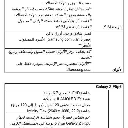
حسب السوق و
شركة الاتصالات
.
**قد يختلف توفر شرائح
eSIM
حسب إصدار البرنامج
والمنطقة ومزود الشبكة. تحقق مع
شركة الاتصالات
الخاصة بك إذا كان خطط شبكة الهاتف المحمول
شريحة
SIM
الخاصة بك تدعم
eSIM
.
فضي شادو، وردي، أزرق داكن
[حصرياً على
Samsung.com
] الأسود المصقول،
الأبيض**
*قد يختلف توفر الألوان حسب السوق والمنطقة ومزود
الخدمة.
**الألوان الحصرية عبر الإنترنت متوفرة فقط على
الألوان
Samsung.com
.
Galaxy Z Flip6
شاشة
FHD
+* بحجم 6.7 بوصة
تقنية
AMOLED 2X
الديناميكية
معدل تحديث تكيفي 120 هرتز (من 1 إلى 120 هرتز)
شاشة
Infinity Flex (2640 x 1080, 22:9)
*تم القياس قطرياً، حجم الشاشة الرئيسية لجهاز
Galaxy Z Flip6
هو 6.7 بوصة في المستطيل الكامل