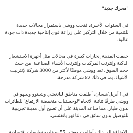
"محرك جديد"
في السنوات الأخيرة، فتحت ووشي باستمرار مجالات جديدة
للتنمية من خلال التركيز على زراعة قوى إنتاجية جديدة ذات جودة
عالية.
حققت المدينة إنجازات كبيرة في مجالات مثل أجهزة الاستشعار
الذكية وإنترنت المركبات وإنترنت الأشياء الصناعية. من حيث
حجم السوق، تعد ووشي موطنًا لأكثر من 3000 شركة لإنترنيت
الأشياء، بما في ذلك 82 شركة مدرجة.
في 1 أبريل/نيسان، أطلقت مناطق ليانغشي وشينوو وبينهو في
ووشي طرقًا ثنائية الاتجاه "لوجستيات منخفضة الارتفاع" للطائرات
بدون طيار، مما ساعد المدينة على أن تصبح أول مدينة تجريبية
للتوصيل بدون سائق في دلتا نهر يانغتسى.
بالإضافة إلى ذلك، أطلقت ووشي 55 سيناريو تطبيقات اقتصادية