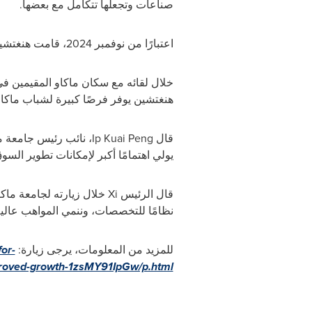
صناعات وتجعلها تتكامل مع بعضها.
اعتبارًا من نوفمبر 2024، قامت هنغتشين بحضانة 898 مشروعًا رياديًا للشباب من هونغ كونغ وماكاو، منها 815 مشروعًا من ماكاو.
خلال لقائه مع سكان ماكاو المقيمين في
هنغتشين يوفر فرصًا كبيرة لشباب ماكاو
قال
Kuai Peng
Ip
، نائب رئيس جامعة مد
يولي اهتمامًا أكبر لإمكانات تطوير السو
قال الرئيس
Xi
خلال زيارته لجامعة ماكاو
نظامًا للتخصصات، وننمي المواهب عالية 
للمزيد من المعلومات، يرجى زيارة:
or-
roved-growth-1zsMY91IpGw/p.html