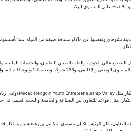
 الانفتاح عالي المستوى للبلاد.
ينة تشوهاي وتفصلها عن ماكاو مسافة ضيقة من المياه. منذ تأسيسها،
كاو.
لتصنيع عالي الجودة، والطب الصيني التقليدي، والخدمات المالية، وال
تكار مثل
Macao-Hengqin Youth Entrepreneurship Valley
(وادي رياد
بتكار، مثل: قواعد للتعاون بين الصناعة والجامعة والبحث العلمي في ج
قة التعاون، قال الرئيس
Xi
إن مستوى التكامل بين هنغتشين وماكاو قد ت
سب في ماكاو أصبح بارزًا.