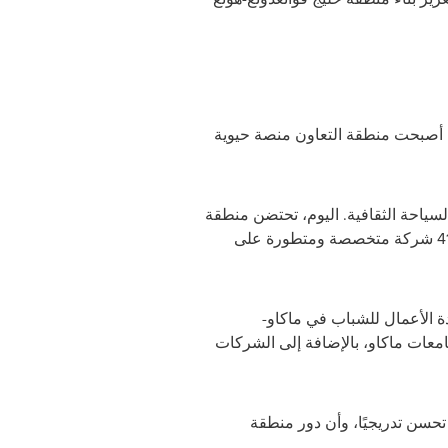
 أصبحت منطقة التعاون منصة حيوية
سياحة الثقافية. اليوم، تحتضن منطقة
التعاون 30 منصة ابتكار تكنولوجي على المستوى الوطني والإقليمي، و268 شركة وطنية للتكنولوجيا العالية، و41 شركة متخصصة ومتطورة على
ة الأعمال للشباب في ماكاو-
امعات ماكاو، بالإضافة إلى الشركات
حسن تدريجيًا، وأن دور منطقة