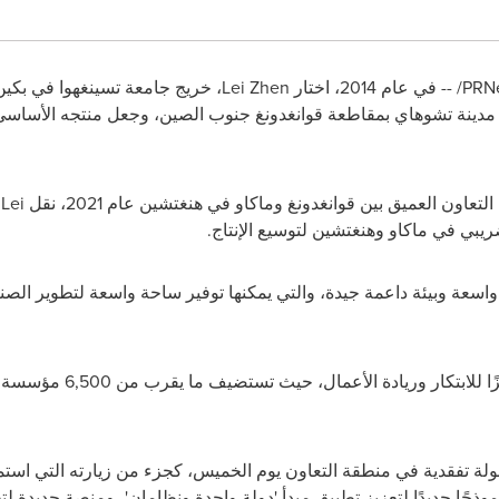
PRN
/ -- في عام 2014، اختار
Lei Zhen
، خريج جامعة تسينغهوا في بكين،
مدينة تشوهاي بمقاطعة قوانغدونغ جنوب الصين، وجعل منتجه الأساسي ه
ون العميق بين قوانغدونغ وماكاو في هنغتشين عام 2021، نقل
Lei
ش
ريبي في ماكاو وهنغتشين لتوسيع الإنتاج.
سعة وبيئة داعمة جيدة، والتي يمكنها توفير ساحة واسعة لتطوير الصنا
اليوم، أصبحت منطقة التعاون 
ة تفقدية في منطقة التعاون يوم الخميس، كجزء من زيارته التي استمرت 
وذجًا جديدًا لتعزيز تطبيق مبدأ 'دولة واحدة ونظامان'، ومنصة جديدة لت