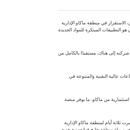
 الاستقرار في منطقة ماكاو الإدارية
و التطبيقات المبتكرة للمواد الجديدة
ركته إلى هناك، مستفيدًا بالكامل من
عات عالية التقنية والمتنوعة في
هذه مركزًا للابتكار وريادة الأعمال، حيث تستضيف ما يقرب من 6,500 مؤسسة استثمارية من ماكاو، ما يوفر منصة
ثلاثة أيام لمنطقة ماكاو الإدارية
عزيز بناء منطقة خليج قوانغدونغ-هونغ