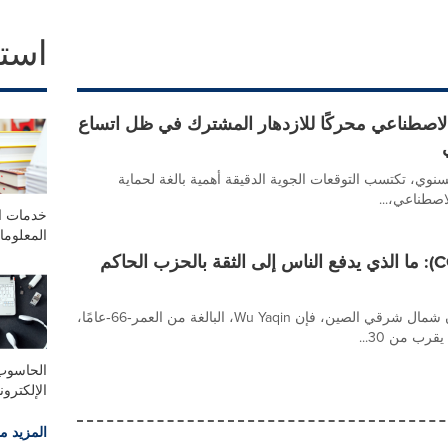
است
ذكاء الاصطناعي محركًا للازدهار المشترك في ظل اتساع
نوي، تكتسب التوقعات الجوية الدقيقة أهمية بالغة لحماية
طناعي،...
خدمات ال
المعلوم
شبكة تلفزيون الصين الدولية (CGTN): ما الذي يدفع الناس إلى الثقة بالحزب الحاكم
بالنسبة لسكان أي حي في مدينة تشانغتشون شمال شرقي الصين، فإن Wu Yaqin، البالغة من العمر‑66‑عامًا،
ب من 30...
الحاسوب
الإلكترون
المزيد م