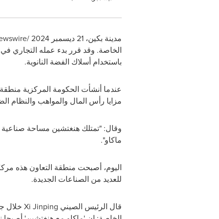
مدينة بكين، 21 ديسمبر 2024 /
ewswire
الخاصة. وقد قرر بدء عمله التجاري في 
باستخدام أسلاك الفضة النانوية.
عندما أنشأت الحكومة المركزية منطقة التعا
مزايا رأس المال والمواهب والنظام الض
وقال: "تمتلك هنغتشين مساحة صناعية وا
ماكاو".
للعديد من الصناعات الجديدة.
قال الرئيس الصيني
Xi Jinping
خلال جول
الخاصة: إن 'ماكاو مع هنغتشين' أصبحا نم