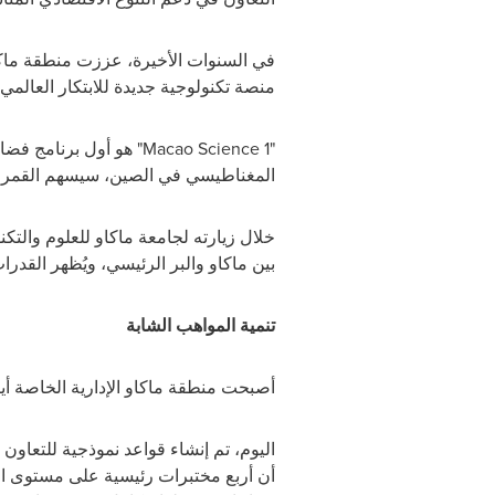
في السنوات الأخيرة، عززت منطقة ماكاو ا
منصة تكنولوجية جديدة للابتكار العالم
"
Macao Science 1
" هو أول برنامج فض
المغناطيسي في الصين، سيسهم القمر ا
خلال زيارته لجامعة ماكاو للعلوم والتكنو
بين ماكاو والبر الرئيسي، ويُظهر القدرات
تنمية المواهب الشابة
أصبحت منطقة ماكاو الإدارية الخاصة أيضًا
اليوم، تم إنشاء قواعد نموذجية للتعاون
أن أربع مختبرات رئيسية على مستوى الد