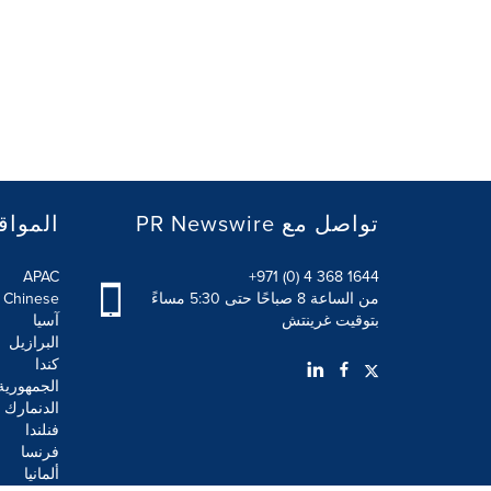
PR Newswire تواصل مع
المواق
APAC
+971 (0) 4 368 1644
من الساعة 8 صباحًا حتى 5:30 مساءً
l Chinese
بتوقيت غرينتش
آسيا
البرازيل
كندا
الجمهورية
الدنمارك
فنلندا
فرنسا
ألمانيا