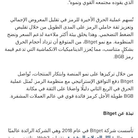
الذي يقوده مجتمعه القوي ونموه".
تُسهم عملية الحرق الأخيرة للرمز في تقليل المعروض الإجمالي
وتعزيز ثقة حاملي الرمز على المدى الطويل من خلال تقليص
الضغط التضخمي. وهذا يخلق بيئة أكثر ملاءمة لدعم السعر ونضج
المنظومة. مع نمو
Bitget
، من المتوقع أن تزداد أحجام الحرق
بشكلٍ متناسب، مما يُعزز الديناميكيات الانكماشية التي تدعم قيمة
رمز
BGB
.
من خلال تركيزها على نمو المنصة وابتكار المنتجات، تُواصل
Bitget
دفع التوافق الإستراتيجي مع منظومة الرمز. تُمثل عملية
الحرق في الربع الثاني دليلًا واضحًا على الثقة في مكانة
BGB
طويلة الأجل كرمز فائدة قوي في عالم العملات المشفرة.
نبذة عن
Bitget
تأسست شركة
Bitget
في عام 2018 وهي الشركة الرائدة عالميًا
في مجال
تبادُل العملات المشفرة
وتقنيات
Web3
.
وتلتزم بورصة