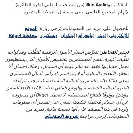
الملاكمة) و
İlkin Aydın
(من المنتخب الوطني للكرة الطائرة)،
لإلهام المجتمع العالمي لتبني مستقبل العملات المشفرة.
للحصول على مزيد من المعلومات، يُرجى زيارة:
الموقع
الإلكتروني
|
تويتر
|
تيليجرام
|
لينكدان
|
ديسكورد
|
محفظة
Bitget
تحذير المَخاطر
:
تتعرَّض أسعار الأصول الرقمية للتقُّلب وقد تُواجه
تقلُّبات كبيرة. ننصح المستثمرين بتخصيص الأموال التي يستطيعون
تحمل خسارتها فقط. قد تتأثر قيمة أي استثمار، وهناك احتمال ألا
تتحقق الأهداف المالية، أو لا يتم استرداد رأس المال الاستثماري.
ينبغي دائمًا طلب المشورة المالية المستقلة، كما يجب مُراعاة
الخبرة المالية الشخصية والوضع المالي بعناية. لا يُعَد الأداء السابق
مؤشرًا موثوقًا للنتائج المستقبلية. لا تتحمل
Bitget
أي مسؤولية
عن أي خسائر مُحتملة تتكبدها. ينبغي عدم تفسير أي معلومات
واردة في هذا المستند على أنها نصيحة مالية. لمزيد من
المعلومات، يُرجى مراجعة
شروط الاستخدام
.