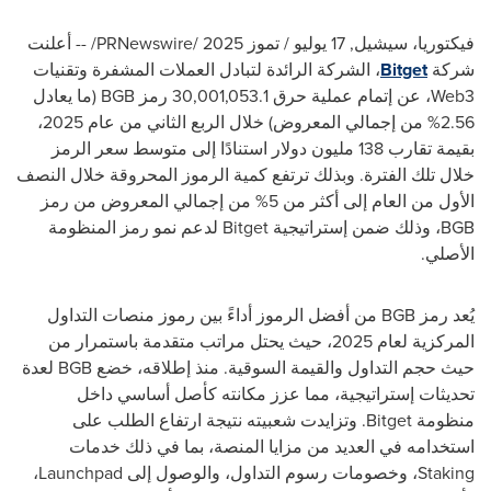
فيكتوريا، سيشيل
,
17 يوليو / تموز 2025
/PRNewswire/ --
أعلنت
شركة
Bitget
، الشركة الرائدة لتبادل العملات المشفرة وتقنيات
Web3
، عن إتمام عملية حرق 30,001,053.1 رمز
BGB
(ما يعادل
2.56% من إجمالي المعروض) خلال الربع الثاني من عام 2025،
بقيمة تقارب 138 مليون دولار استنادًا إلى متوسط سعر الرمز
خلال تلك الفترة. وبذلك ترتفع كمية الرموز المحروقة خلال النصف
الأول من العام إلى أكثر من 5% من إجمالي المعروض من رمز
BGB
، وذلك ضمن إستراتيجية
Bitget
لدعم نمو رمز المنظومة
الأصلي.
يُعد رمز
BGB
من أفضل الرموز أداءً بين رموز منصات التداول
المركزية لعام 2025، حيث يحتل مراتب متقدمة باستمرار من
حيث حجم التداول والقيمة السوقية. منذ إطلاقه، خضع
BGB
لعدة
تحديثات إستراتيجية، مما عزز مكانته كأصل أساسي داخل
منظومة
Bitget
. وتزايدت شعبيته نتيجة ارتفاع الطلب على
استخدامه في العديد من مزايا المنصة، بما في ذلك خدمات
Staking
، وخصومات رسوم التداول، والوصول إلى
Launchpad
،