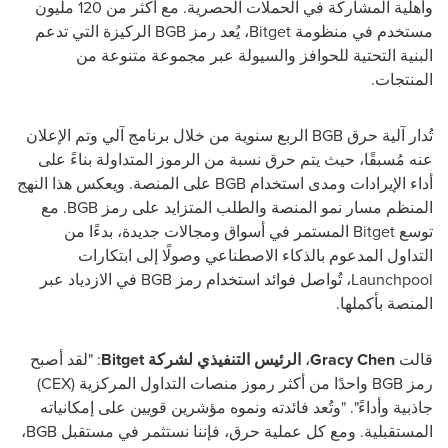
وأهلية المشاركة في الحملات الحصرية. مع أكثر من 120 مليون
مستخدم في منظومة
Bitget
، يُعد رمز
BGB
الركيزة التي تدعم
البنية التحتية للحوافز والسيولة عبر مجموعة متنوعة من
المنتجات.
تُدار آلية حرق
BGB
الربع سنوية من خلال برنامج آلي وتم الإعلان
عنه مُسبقًا، حيث يتم حرق نسبة من الرموز المتداولة بناءً على
أداء الإيرادات ومدى استخدام
BGB
على المنصة. ويعكس هذا النهج
المنظم مسار نمو المنصة والطلب المتزايد على رمز
BGB
. مع
توسع
Bitget
المستمر في أسواق ومجالات جديدة، بدءًا من
التداول المدعوم بالذكاء الاصطناعي وصولًا إلى ابتكارات
Launchpool
، تُواصل فوائد استخدام رمز
BGB
في الازدياد عبر
المنصة بأكملها.
قالت
Gracy Chen
،
الرئيس التنفيذي لشركة
Bitget
: "لقد أصبح
رمز
BGB
واحدًا من أكثر رموز منصات التداول المركزية (
CEX
)
جاذبية وأداءً". "وتُعد فائدته ونموه مؤشرين قويين على إمكانياته
المستقبلية. ومع كل عملية حرق، فإننا نستثمر في مستقبل
BGB
،