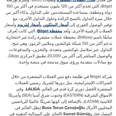
Bitget
، التي تخدم أكثر من 120 مليون مستخدم في أكثر من 150
دولة ومنطقة، بمساعدة المستخدمين على التداول بذكاء أكبر من
خلال ميزة التداول بالنسخ الرائدة وحلول التداول الأخرى، مع
توفير الوصول الفوري إلى
أسعار البيتكوين
و
أسعار إيثريوم
وأسعار
العملات الرقمية الأخرى.
وتُعد
محفظة
Bitget
، التي كانت تُعرف
سابقًا باسم
BitKeep
، محفظة عملات مشفرة رائدة غير احتجازية
تدعم أكثر من 130 شبكة بلوكتشين وملايين الرموز.
وهي تتيح
التداول عبر سلاسل بلوكتشين متعددة، والتخزين، والمدفوعات،
والوصول المباشر إلى أكثر من 20,000 تطبيق لامركزي
DApp
،
مع مبادلات متقدمة ورؤى سوق مدمجة في منصة واحدة.
شركة
Bitget
في طليعة دفع تبني العملات المشفرة من خلال
الشراكات الإستراتيجية، مثل دورها كشريك رسمي للعملات
المشفرة لأفضل دوري كرة قدم في العالم،
LALIGA
، وفي
الأسواق الشرقية (
EASTERN
) وجنوب شرق آسيا
SEA)
)
وأمريكا
اللاتينية (
LATAM
)، بالإضافة إلى كونها شريكًا عالميًا للرياضيين
المحليين الأتراك
Çavuşoğlu
Buse Tosun
(بطل العالم في
المصارعة)، و
Samet Gümüş
(الحائز على الميدالية الذهبية في