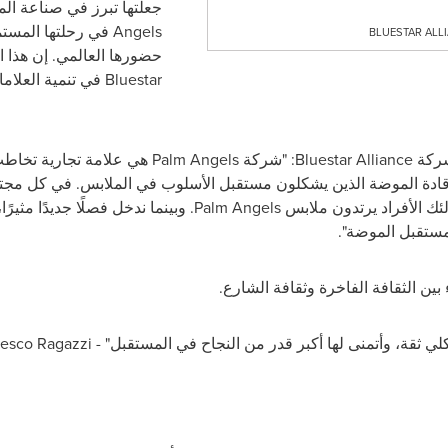
جعلتها تبرز في صناعة ا
Angels
في رحلتها المستمر
BLUESTAR ALLI
حضورها العالمي. إن هذا ال
Bluestar
في تنمية العلامات
شركة
Bluestar Alliance
: "شركة
Palm Angels
هي علامة تجارية تخاطب 
 وقادة الموضة الذين يشكلون مستقبل الأسلوب في الملابس. في كل مج
لئك الأفراد يرتدون ملابس
Palm Angels
. وبينما ندخل فصلًا جديدًا مثير
مستقبل الموضة".
بين الثقافة الفاخرة وثقافة الشارع.
ي ثقة، وأتمنى لها أكبر قدر من النجاح في المستقبل" -
esco Ragazzi