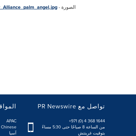
الصورة -
_Alliance_palm_angel.jpg
PR Newswire تواصل مع
المواق
APAC
+971 (0) 4 368 1644
من الساعة 8 صباحًا حتى 5:30 مساءً
l Chinese
بتوقيت غرينتش
آسيا