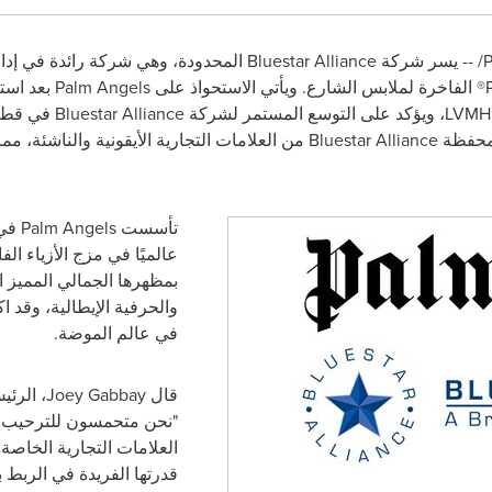
/ -- يسر شركة
Bluestar Alliance
المحدودة، وهي شركة رائدة في إدارة 
® الفاخرة لملابس الشارع. ويأتي الاستحواذ على
Palm Angels
بعد است
LVMH
، ويؤكد على التوسع المستمر لشركة
Bluestar Alliance
في قطاع
محفظة
Bluestar Alliance
من العلامات التجارية الأيقونية والناشئة، 
تأسست
Palm Angels
عالميًا في مزج الأزياء ال
بمظهرها الجمالي المميز ال
والحرفية الإيطالية، وقد اك
في عالم الموضة.
قال
Joey Gabbay
، الرئ
"نحن متحمسون للترحيب 
العلامات التجارية الخاص
قدرتها الفريدة في الربط 