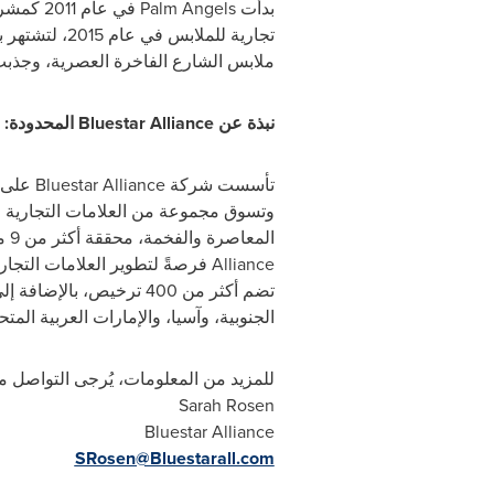
بدأت
Palm Angels
في عام 2011 كمشروع توثيق فوتوغرافي لثقافة متزلجي لوس أنجلوس من قبل
تجارية للملابس في عام 2015، لتشتهر بأسلوبها العصري الذي يمزج بين الرموز الثقافية والروح المتمردة. أصبحت
ملابس الشارع الفاخرة العصرية، وجذبت
نبذة عن
Bluestar Alliance
المحدودة:
تأسست شركة
Bluestar Alliance
على 
وتسوق مجموعة من العلامات التجارية ال
المعاصرة والفخمة، محققة أكثر من 9 مليارات دولار في المبيعات العالمية بالتجزئة. تتيح شبكة الشراكات المحلية والدولية لشركة
Alliance
فرصةً لتطوير العلامات التجار
الجنوبية، وآسيا، والإمارات العربية المت
للمزيد من المعلومات، يُرجى التواصل م
Sarah Rosen
Bluestar Alliance
SRosen@Bluestarall.com