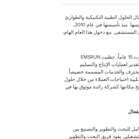
ال الحلول الطبية التكتيكية والطوارئ
الطبية قبل دخول المستشفى والحلول الطبية المدنية الطارئة هذا العام بالذكرى السنوية الخامسة عشرة لتأسيسها. منذ تأسيسها في عام 2010،
 المستشفى. مع دخول هذا العام الهام،
حظيت
EMSRUN
دير لعمليات الإنتاج والتسليم
لمحترف والخدمات المصممة خصيصاً.
لبية احتياجات العملاء من خلال حلول
 مكانتها كشركة رائدة موثوق بها في
لفعال
مل للبحث والتطوير والتصنيع بين
التشغيلي. يقود فريق البحث والتطوير