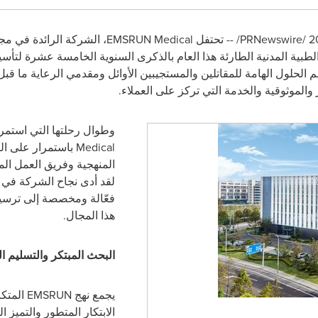
PRNewswire
/ -- تحتفل
EMSRUN Medical
، الشركة الرائدة في مج
لحلول الهامة للمقاتلين والمستجيبين الأوائل ومقدمي الرعاية ما قبل
ار والموثوقية والخدمة التي تركز على العملاء.
وطوال رحلتها التي استمرت 15 عاماً، 
Medical
باستمرار على التق
المنهجية وفريق العمل ا
لقد أدى نجاح الشركة في ت
فعّالة ومخصصة إلى ترسيخ
هذا المجال.
البحث المبتكر والتسليم ا
يجمع نهج
EMSRUN
المتكا
الابتكار المتطور والتميز 