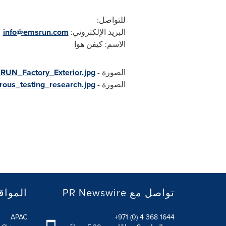
للتواصل:
البريد الإلكتروني:
info@emsrun.com
الاسم: كيفن هوا
الصورة -
UN_Factory_Exterior.jpg
الصورة -
ous_testing_research.jpg
PR Newswire تواصل مع
المواق
APAC
+971 (0) 4 368 1644