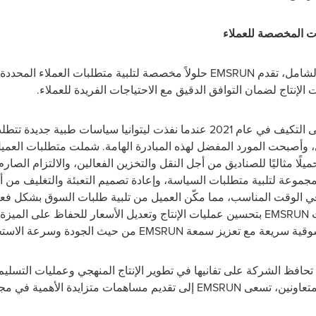
ات المخصصة للعملاء
الشامل، تقدم
EMSRUN
حلولاً مخصصة لتلبية متطلبات العملاء المحددة.
الإنتاج لضمان التوافق الدقيق مع الاحتياجات الفريدة للعملاء.
على التكيف في عام 2021 عندما نفذت ليتوانيا سياسات طبية
 وأصبحت المورد المفضل لهذه المبادرة الهامة. شملت متطلبات العميل أ
يلًا مثاليًا للصناديق من أجل النقل والتخزين الفعالين، والالتزام الصا
موعة لتلبية متطلبات السياسة، وإعادة تصميم التعبئة والتغليف من أ
 في الوقت المناسب، مما مكّن العميل من تلبية طلبات السوق بشكل ف
ت
EMSRUN
بتحسين عمليات الإنتاج وتعديل الأسعار للحفاظ على الميزة ا
سوقية سريعة مع تعزيز سمعة
EMSRUN
من حيث الجودة وسرعة الاستجا
م، تحافظ الشركة على تفانيها في تطوير الإنتاج المنهجي وعمليات التسل
لمتعاونين، تسعى
EMSRUN
إلى تقديم مساهمات متزايدة الأهمية في م