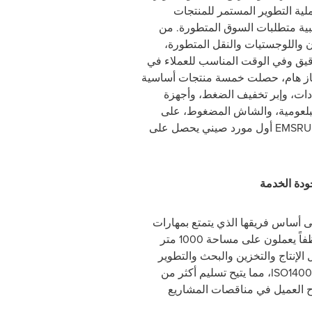
ة التطوير المستمر للمنتجات
لبية متطلبات السوق المتطورة. من
ن واللوجستيات والنقل المتطورة،
يق وفي الوقت المناسب للعملاء في
نجاز هام، حصلت خمسة منتجات أساسية
ادات، وإبر تخفيف الضغط، وأجهزة
 البلعومية، والشاش المضغوط، على
EMSRU
أول مورد صيني يحصل على
ودة الخدمة
ى أساس فريقها الذي يتمتع بمهارات
عالية ويضم مطورين تقنيين ومتخصصين في الإنتاج ومراقبين للجودة ومتخصصين في دعم العملاء. مع 116 موظفاً يعملون على مساحة 1000 متر
ل الإنتاج والتخزين والبحث والتطوير
ISO1400
، مما يتيح تسليم أكثر من
ح العميل في مناقصات المشاريع