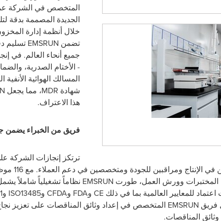
المتخصص في الشركة عملي
الجديدة المصممة بدقة لت
خلال أنظمة إدارة المخزو
تضمن
EMSRUN
تسليم دق
جميع أنحاء العالم. في إ
- الأختام الصدرية، والضم
المسالك الهوائية الأنفية
شهادة
MDR
، مما يجعل
N
هذا الاعتراف.
فريق من الخبراء يضمن ج
ترتكز إنجازات الشركة عل
EMSRUN
نظاماً تشغيلياً شاملاً يشم
تماد للمعايير العالمية بما في ذلك
CE
و
FDA
و
CFDA
و
ISO13485
و
1
EMSRUN
المتخصص في إعداد وثائق المناقصات على تعزيز نجا
وثائق المناقصات.