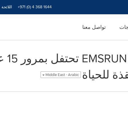
+971 (0) 4 368 1644
اللائحة 
جات
تواصل معنا
شركة l
ذة للحياة
Middle East - Arabic