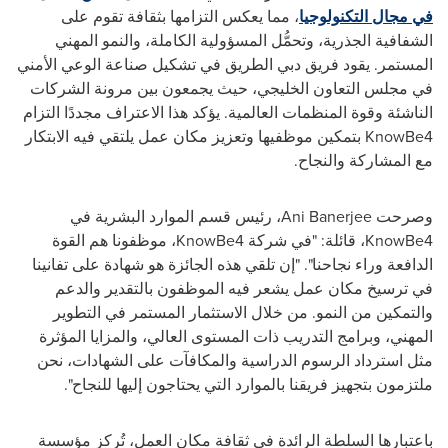
في مجال التكنولوجيا
، مما يعكس التزامها بثقافة تقوم على
الشفافية الجذرية، وتحمُّل المسؤولية الكاملة، والنمو المهني
المستمر. يقود فريق دبي الطريق في تشكيل صناعة الوعي الأمني
في مجلس التعاون الخليجي، حيث يجمعون بين مرونة الشركات
الناشئة وقوة المنظمات العالمية. يؤكد هذا الاعتراف مجددًا التزام
KnowBe4
بتمكين موظفيها وتعزيز مكان عمل يلتقي فيه الابتكار
مع المشاركة والنجاح.
وصرحت
Ani Banerjee
، رئيس قسم الموارد البشرية في
KnowBe4
، قائلة: "في شركة
KnowBe4
، موظفونا هم القوة
الدافعة وراء نجاحنا". "إن تلقي هذه الجائزة هو شهادة على تفانينا
في ترسيخ مكان عمل يشعر فيه الموظفون بالتقدير والدعم
والتمكين من النمو. من خلال الاستثمار المستمر في التطوير
المهني، وبرامج التدريب ذات المستوى العالي، والمزايا المؤثرة
مثل استرداد الرسوم الدراسية والمكافآت على الشهادات، نحن
ملتزمون بتجهيز فريقنا بالموارد التي يحتاجون إليها للنجاح".
باعتبارها السلطة الرائدة في ثقافة مكان العمل، تُركز مؤسسة