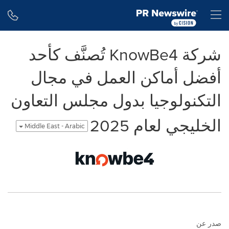
Accessibility Statement
Skip Navigation
H
شركة KnowBe4 تُصنَّف كأحد
أفضل أماكن العمل في مجال
التكنولوجيا بدول مجلس التعاون
الخليجي لعام 2025
Middle East - Arabic
صدر عن