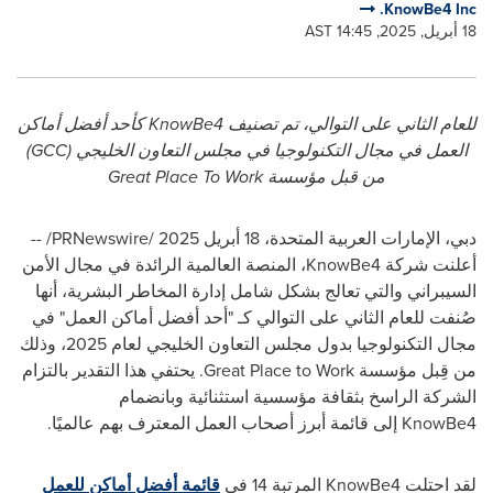
KnowBe4 Inc.
18 أبريل, 2025, 14:45 AST
للعام الثاني على التوالي، تم تصنيف
KnowBe4
كأحد أفضل أماكن
العمل في مجال التكنولوجيا في مجلس التعاون الخليجي (
GCC
)
من قبل مؤسسة
Great Place To Work
دبي، الإمارات العربية المتحدة، 18 أبريل 2025 /
PRNewswire
/ --
أعلنت شركة
KnowBe4
، المنصة العالمية الرائدة في مجال الأمن
السيبراني والتي تعالج بشكل شامل إدارة المخاطر البشرية، أنها
صُنفت للعام الثاني على التوالي كـ "أحد أفضل أماكن العمل" في
مجال التكنولوجيا بدول مجلس التعاون الخليجي لعام 2025، وذلك
من قِبل مؤسسة
Great Place to Work
. يحتفي هذا التقدير بالتزام
الشركة الراسخ بثقافة مؤسسية استثنائية وبانضمام
KnowBe4
إلى قائمة أبرز أصحاب العمل المعترف بهم عالميًا.
لقد احتلت
KnowBe4
المرتبة 14 في
قائمة أفضل أماكن للعمل