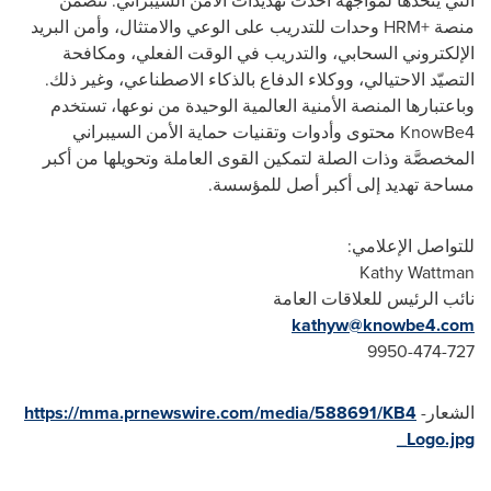
التي يتخذها لمواجهة أحدث تهديدات الأمن السيبراني. تتضمن
منصة
HRM+
وحدات للتدريب على الوعي والامتثال، وأمن البريد
الإلكتروني السحابي، والتدريب في الوقت الفعلي، ومكافحة
التصيّد الاحتيالي، ووكلاء الدفاع بالذكاء الاصطناعي، وغير ذلك.
وباعتبارها المنصة الأمنية العالمية الوحيدة من نوعها، تستخدم
KnowBe4
محتوى وأدوات وتقنيات حماية الأمن السيبراني
المخصصَّة وذات الصلة لتمكين القوى العاملة وتحويلها من أكبر
مساحة تهديد إلى أكبر أصل للمؤسسة.
للتواصل الإعلامي:
Kathy Wattman
نائب الرئيس للعلاقات العامة
kathyw@knowbe4.com
9950-474-727
الشعار-
https://mma.prnewswire.com/media/588691/KB4
_Logo.jpg