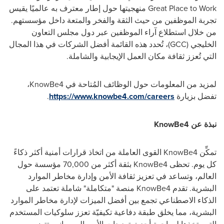
Great Place to Work
منهجيتها حول إطار معترف به عالميًا يقيس
تجربة الموظفين من حيث الثقة والفخر والمتعة داخل مؤسستهم.
من خلال استطلاع آراء الموظفين عبر دول مجلس التعاون
الخليجي (
GCC
)، تُحدد هذه القائمة أفضل الشركات في هذا المجال
التي تُعزز ثقافة مكان العمل الإيجابية والشاملة.
لمزيد من المعلومات حول الوظائف المُتاحة في
KnowBe4
،
تفضل بزيارة
https://www.knowbe4.com/careers
.
نبذة عن
KnowBe4
تمكِّن
KnowBe4
القوى العاملة من اتخاذ قرارات أمنية أكثر ذكاءً
كل يوم. تحظى
KnowBe4
بثقة أكثر من 70,000 مؤسسة حول
العالم، وتساعد في تعزيز ثقافة الأمن وإدارة مخاطر الموارد
البشرية. تقدم
KnowBe4
منصة "متكاملة" شاملة تعتمد على
الذكاء الاصطناعي تجمع بين أفضل الميزات لإدارة مخاطر الموارد
البشرية، مما يخلق طبقة دفاعية تكيفيّة تعزز سلوكيات المستخدم