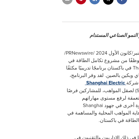
 النمو الصناعي المستدام
/
PRNewswire
وظفًا من مشروع تكامل الطاقة في
Tha
في باكستان برنامجًا تدريبيًا مكثفًا
ي وبكين بالصين. لقد وفر البرنامج،
 شركة
Shanghai Electric
S
) لصقل المواهب، للمشاركين فرصًا
متعمقة لرفع مستوى مهاراتهم
وة أخرى في جهود
Shanghai
عاية المواهب المحلية والمساهمة في
الطاقة في باكستان.
 في ذلك الإداريون والتقنيون في