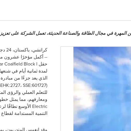
هنيين المهرة في مجال الطاقة والصناعة الحديثة، تعمل الشركة على تعزيز
كراتشي، باكستان، 24 دجنبر/كانون الأول 2024 /
-- أكمل مؤخرًا عشرون م
حقل
r Coalfield Block I
لمدة ثمانية أيام في شنغها
الذي يعد جزءًا من مبادرة
EHK:2727، SSE:601727
(
للتعلم العملي والرؤى ال
ومعارفهم، مما يمثل خط
Electric
الأوسع نطاقًا لر
التنمية المستدامة لقطاع 
وقد انغمس المتدربون، بما