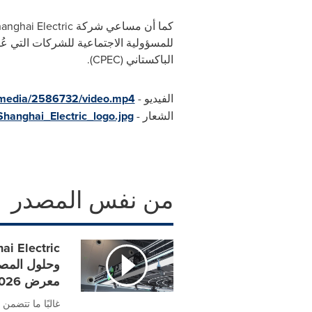
كما أن مساعي شركة
anghai Electric
الباكستاني (
CPEC
).
الفيديو -
/media/2586732/video.mp4
الشعار -
anghai_Electric_logo.jpg
من نفس المصدر
وحلول المصا
معرض WAIC 2026
غالبًا ما تتضم