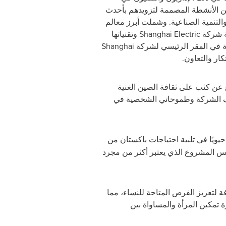
 الأنشطة المصممة لتزويدهم بأحدث
التنمية الصناعية. وشملت أبرز معالم
فة شركة
Shanghai Electric
وتقنياتها
لة في المقر الرئيسي لشركة
Shanghai
كار والتعاون.
اع عن كثب على ثقافة الصين الغنية
هداف الشركة وطموحاتي الشخصية في
شغيله منذ فبراير/شباط 2023، دورًا حيويًا في تلبية احتياجات باكستان من
يلوواط/ساعة، مما يوفر الطاقة لما يقرب من 4 ملايين منزل. يعكس المشروع الذي يعتبر أكثر من مجرد
لتعزيز الفرص المتاحة للنساء، مما
تمكين المرأة والمساواة بين