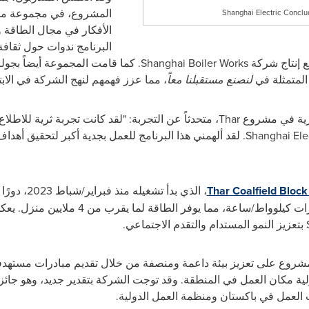
المشروع، في مجموعة من
Shanghai Electric Conclud
الأفكار في مجال الطاقة و
البرنامج ندوات حول ثقا
ع إنتاج شركة
Shanghai Boiler Works
. كما قامت المجموعة أيضاً بجو
المتمثلة في
لنصنع مستقبلنا معاً
، مما عزز فهمهم لنهج الشركة في الابت
جارية في مشروع
Thar
، متحدثاً عن التجربة: "لقد كانت تجربة ثرية للاطل
Shanghai Ele
. لقد ألهمني هذا البرنامج للعمل بجدية أكبر لتحقيق أ
Thar Coalfield Block
، الذي بدأ ت
الطاقة بطاقة إنتاجية سنوية تبلغ 9 مليارات ك
بتعزيز النمو المستدام والتقدم الاجتماعي.
شروع على تعزيز بيئة داعمة ومنصفة من خلال تقديم مبادرات مستهدفة 
مكان العمل في المنطقة. وقد توجت الشركة بتقدير جديد، وهو جائزة 