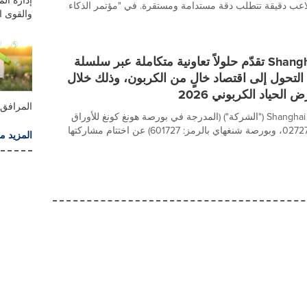
اعب دقيقة تتطلب دقة مستدامة ومستقرة. في "مؤتمر الذكاء
والقوى ا
Shanghai Electric تقدّم حلولاً تعاونية متكاملة عبر سلسلة
التحول إلى اقتصاد خالٍ من الكربون، وذلك خلال
الحياد الكربوني 2026
المرافق
أعلنت Shanghai Electric ("الشركة") (المدرجة في بورصة هونغ كونغ للأوراق
المالية بالرمز: 02727، وبورصة شنغهاي بالرمز: 601727) عن اختتام مشاركتها
المزيد م