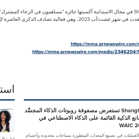
Sh
في مجال الاستدامة أكسبتها جائزة "مساهمون في الرخاء المشترك"
للمسؤولية الاجتماعية للشركات التي عُقدت في شهر غشت/آب 2023، وهي فعالي
https://mma.prnewswire.com
https://mma.prnewswire.com/media/2346204/Sh
است
Shanghai Electric تستعرض مصفوفة روبوتات الذكاء المجسَّد
نع الذكية القائمة على الذكاء الاصطناعي في
ن العمليات في تصنيع المعدات المتطورة مساحات محدودة وأجسام
إدارة الم