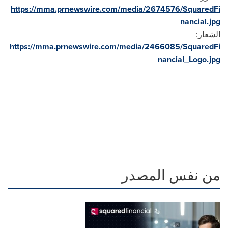
https://mma.prnewswire.com/media/2674576/SquaredFi
nancial.jpg
الشعار:
https://mma.prnewswire.com/media/2466085/SquaredFi
nancial_Logo.jpg
من نفس المصدر