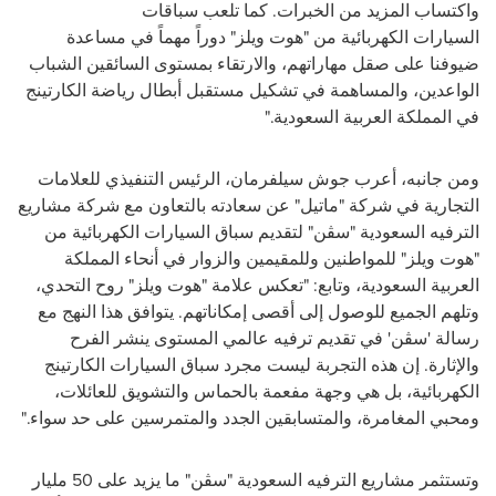
واكتساب المزيد من الخبرات. كما تلعب سباقات
السيارات الكهربائية من "هوت ويلز" دوراً مهماً في مساعدة
ضيوفنا على صقل مهاراتهم، والارتقاء بمستوى السائقين الشباب
الواعدين، والمساهمة في تشكيل مستقبل أبطال رياضة الكارتينج
في المملكة العربية السعودية
".
ومن جانبه، أعرب جوش سيلفرمان، الرئيس التنفيذي للعلامات
التجارية في شركة "ماتيل" عن سعادته بالتعاون مع شركة مشاريع
الترفيه السعودية "سڤن" لتقديم سباق السيارات الكهربائية
من
"هوت ويلز" للمواطنين وللمقيمين والزوار في أنحاء المملكة
العربية السعودية، وتابع: "تعكس علامة "هوت ويلز" روح التحدي،
وتلهم الجميع للوصول إلى أقصى إمكاناتهم. يتوافق هذا النهج مع
رسالة 'سڤن' في تقديم ترفيه عالمي المستوى ينشر الفرح
والإثارة. إن هذه التجربة ليست مجرد سباق السيارات الكارتينج
الكهربائية، بل هي وجهة مفعمة بالحماس والتشويق للعائلات،
ومحبي المغامرة، والمتسابقين الجدد والمتمرسين على حد سواء."
وتستثمر مشاريع الترفيه السعودية "سڤن" ما يزيد على 50 مليار