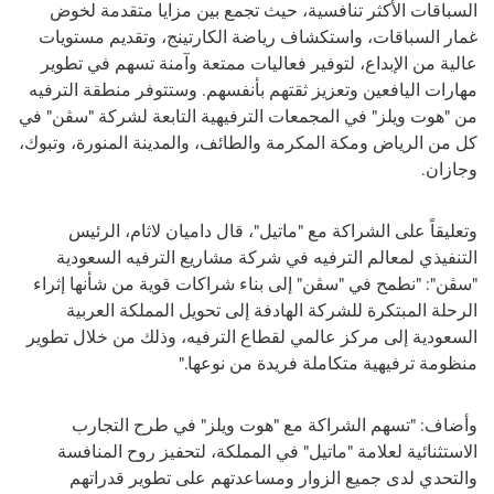
السباقات الأكثر تنافسية، حيث تجمع بين مزايا متقدمة لخوض
غمار السباقات، واستكشاف رياضة الكارتينج، وتقديم مستويات
عالية من الإبداع، لتوفير فعاليات ممتعة وآمنة تسهم في تطوير
مهارات اليافعين وتعزيز ثقتهم بأنفسهم. وستتوفر منطقة الترفيه
من "هوت ويلز"
في المجمعات الترفيهية التابعة لشركة "سڤن" في
كل من الرياض ومكة المكرمة والطائف، والمدينة المنورة، وتبوك،
وجازان
.
وتعليقاً على الشراكة مع "ماتيل"،
قال داميان لاثام، الرئيس
التنفيذي لمعالم الترفيه في شركة مشاريع الترفيه السعودية
"
سڤن
"
: "نطمح في "سڤن" إلى بناء شراكات قوية من شأنها إثراء
الرحلة المبتكرة للشركة الهادفة إلى تحويل المملكة العربية
السعودية إلى مركز عالمي لقطاع الترفيه، وذلك من خلال تطوير
منظومة ترفيهية متكاملة فريدة من نوعها."
وأضاف: "تسهم الشراكة مع "هوت ويلز" في طرح التجارب
الاستثنائية لعلامة "ماتيل" في المملكة، لتحفيز روح المنافسة
والتحدي لدى جميع الزوار ومساعدتهم على تطوير قدراتهم