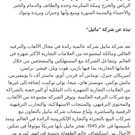
الرياض والخرج ومكة المكرمة وجدة والطائف والدمام والخبر
والأحساء والمدينة المنورة وينبع وأبها وجيزان وبريدة وتبوك
.
نبذة عن شركة "ماتيل"
تعد شركة ماتيل شركة عالمية رائدة في مجال الألعاب والترفيه
العائلي ومالكة لمجموعة من العلامات التجارية الأكثر شهرة في
العالم. وتتفاعل الشركة مع المستهلكين والمشجعين من خلال
علاماتها التجارية، بما فيها باربي، هوت ويلز، فيشر- برايس،
أميريكان جيرل، ثوماس آند فرندز، أونو، ماستر أف ذا يونيفيرس،
ماتش بوكس، مونستر هاي، ميجا، بولي بوكيت، إضافة إلى غيرها
من العلامات التجارية الشهيرة ذات الملكية أو المرخصة بالشراكة
مع شركات الترفيه العالمية. وتوفر الشركة مجموعة من الألعاب،
والمحتوى الترفيهي، والمنتجات الاستهلاكية، والتجارب الترفيهية
الرقمية والمباشرة. وتُباع منتجات شركة ماتيل بالتعاون مع
شركات البيع بالتجزئة والتجارة الإلكترونية الرائدة في العالم. ومنذ
تأسيسها في عام 1945، تفخر ماتيل بأنها شريكاً موثوقاً في تمكين
الأجيال من استكشاف
عالم
الطفولة وتنمية قدراتهم. لمزيد من