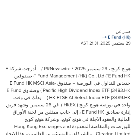
صدر عن
E Fund (HK)
29 سبتمبر, 2025, 21:31 AST
هونج كونج
،
29 سبتمبر 2025
/
PRNewswire
/ -- أدرجت شركة
E
Fund Management (HK) Co., Ltd ("E Fund HK
") صندوقين
جديدين للتداول في البورصة – صندوق
E Fund HK MSCI Asia-
Pacific High Dividend Index ETF (3483.HK
) وصندوق
E Fund
HK FTSE AI Select Index ETF (3489.HK
) – وذلك في وقت
واحد في بورصة هونج كونج (
HKEX
) في 26 سبتمبر. وشهد فريق
إدارة صناديق
E Fund HK
، إلى جانب ممثلين من لجنة الأوراق
المالية والعقود الآجلة في هونج كونج، وشركة هونج كونج
للبورصات والمقاصة المحدودة
Hong Kong Exchanges and
Clearing Limited
، والشركاء، والمستثمرين العالميين، هذا الإنجاز