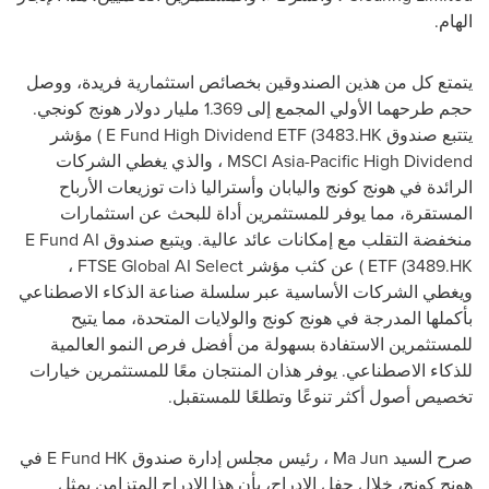
الهام.
يتمتع كل من هذين الصندوقين بخصائص استثمارية فريدة، ووصل
حجم طرحهما الأولي المجمع إلى 1.369 مليار دولار هونج كونجي.
يتتبع صندوق
E Fund High Dividend ETF (3483.HK
) مؤشر
MSCI Asia-Pacific High Dividend
، والذي يغطي الشركات
الرائدة في هونج كونج واليابان وأستراليا ذات توزيعات الأرباح
المستقرة، مما يوفر للمستثمرين أداة للبحث عن استثمارات
منخفضة التقلب مع إمكانات عائد عالية. ويتبع صندوق
E Fund AI
ETF (3489.HK
) عن كثب مؤشر
FTSE Global AI Select
،
ويغطي الشركات الأساسية عبر سلسلة صناعة الذكاء الاصطناعي
بأكملها المدرجة في هونج كونج والولايات المتحدة، مما يتيح
للمستثمرين الاستفادة بسهولة من أفضل فرص النمو العالمية
للذكاء الاصطناعي. يوفر هذان المنتجان معًا للمستثمرين خيارات
تخصيص أصول أكثر تنوعًا وتطلعًا للمستقبل.
صرح السيد
Ma Jun
، رئيس مجلس إدارة صندوق
E Fund HK
في
هونج كونج، خلال حفل الإدراج، بأن هذا الإدراج المتزامن يمثل