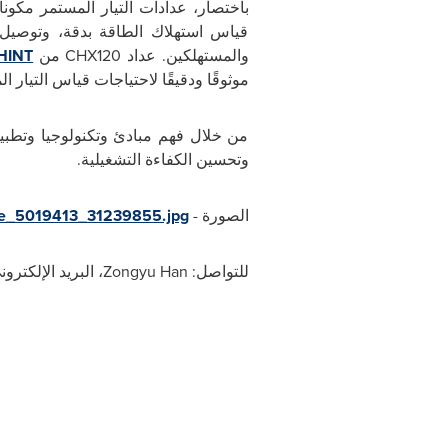
باختصار، عدادات التيار المستمر مكونا
قياس استهلاك الطاقة بدقة، وتوصيل 
والمستهلكين. عداد
CHX120
من
HINT
موثوقًا ودقيقًا لاحتياجات قياس التيار ا
من خلال فهم مبادئ وتكنولوجيا وتطبي
وتحسين الكفاءة التشغيلية.
الصورة -
ge_5019413_31239855.jpg
للتواصل:
Zongyu Han
، البريد الإلكترو