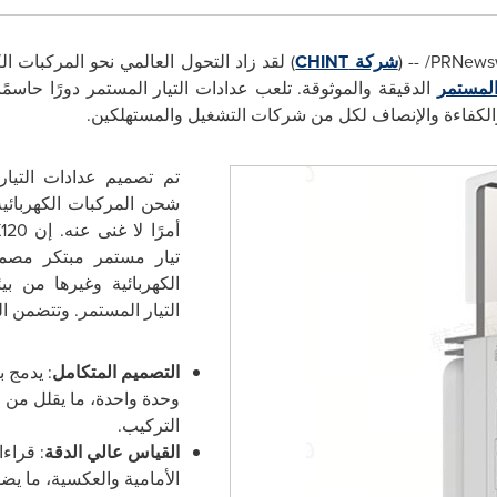
PRNews
/
-- (
شركة
CHINT
) لقد زاد التحول العالمي نحو المركبات الك
المستمر
الدقيقة والموثوقة
. تلعب عدادات التيار المستمر دورًا حاس
 والكفاءة والإنصاف لكل من شركات التشغيل والمستهلكين.
تم تصميم عدادات التيا
شحن المركبات الكهربائية
أمرًا لا غنى عنه. إن
120
تيار مستمر مبتكر مص
الكهربائية وغيرها من ب
التيار المستمر. وتتضمن ال
التصميم المتكامل
: يدمج ب
وحدة واحدة، ما يقلل من 
التركيب.
القياس عالي الدقة
: قراء
الأمامية والعكسية، ما يضم