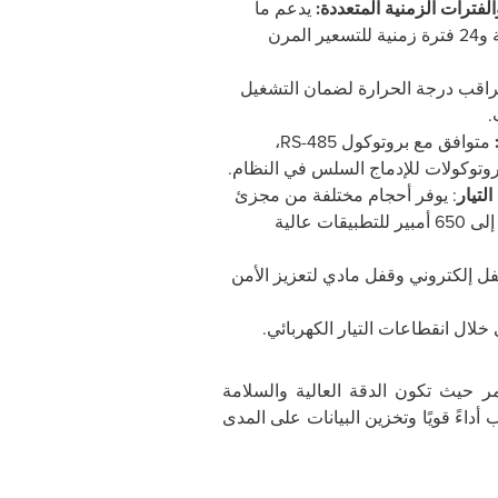
لفترات الزمنية المتعددة:
يدعم ما
يصل إلى 12 تعريفة سعرية و24 فترة زمنية للتسعير المرن
يراقب درجة الحرارة لضمان التشغيل
.
متوافق مع بروتوكول
RS-485
،
روتوكولات للإدماج السلس في النظام.
لتيار
: يوفر أحجام مختلفة من مجزئ
التيار، ويدعم تيارات تصل إلى 650 أمبير للتطبيقات عالية
قفل إلكتروني وقفل مادي لتعزيز الأمن
ر حيث تكون الدقة العالية والسلامة
اءً قويًا وتخزين البيانات على المدى