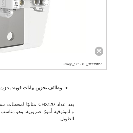
image_5019413_31239855
وظائف تخزين بيانات قوية
: يخزن ما يصل إلى 100 دورة شحن ويحا
يعد عداد
CHX120
مثاليًا لمحطات شحن
والموثوقية أمورًا ضرورية. وهو مناسب 
الطويل.