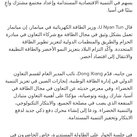
يسهم في التنمية الاقتصادية المستدامة وإعداد مجتمع مشترَك واعٍ
بيئيًا في آسيا.
قال
Nyan Tun
U
، وزير الطاقة الكهربائية في ميانمار، إن ميانمار
تعمل بشكل وثيق في مجال الطاقة مع شركاء التعاون في مبادرة
الحزام والطريق والمنظمات الدولية لتعزيز تطوير الطاقة
المتجددة. وأكّد التزام البلاد بتعزيز النمو الأخضر والطاقة النظيفة
والانتقال إلى اقتصاد أخضر.
من جانبه، قدّم
Dong Xiang
، نائب المدير العام لقسم التعاون
الدولي في إدارة الطاقة الوطنية، إنجازات الصين في تعزيز التنمية
الخضراء. وفي معرض حديثه عن التعاون في مجال الطاقة في
آسيا، شارك رؤيته وتوصياته، مؤكدًا على أهمية التعاون متبادل
المنفعة الذي يصب في مصلحة الجميع، والابتكار التكنولوجي،
والتنمية الخضراء. ودعا إلى إنشاء محرك دفع ذكي جديد لدفع
الابتكار وتحفيز التنمية المستدامة.
في جلسة الحوار على الطاولة المستديرة، خاض الحاضرون في