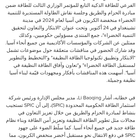
الفرعي للطاقة الذكية التابع للمؤتمر الوزاري الثالث للطاقة ضمن
مبادرة الحزام والطريق وجلسة نقاش الطاولة المستديرة للتنمية
الخضراء منخفضة الكربون في آسيا لعام 2024 في مدينة
تشينغداو في 24 أكتوبر. وتحت عنوان "الابتكار والتعاون لتحقيق
التنمية الخضراء"، جمع المنتدى مسؤولين حكوميين، وكذلك
ممثلين عن الشركات والمؤسسات الأكاديمية من جميع أنحاء آسيا.
وقد شارك الحضور في مناقشات متعمّقة حول موضوعات تشمل
"الابتكار وتطبيق تكنولوجيا الطاقة النظيفة" و"التخطيط والتطوير
لمستقبل الطاقة الخضراء" و"تعاون وآفاق الطاقة النظيفة في
آسيا". أسهمت هذه المناقشات بأفكار ومجهودات قيّمة لبناء آسيا
نظيفة وجميلة.
في خطابه، أشار
Li Baoqing
، مدير مجلس الإدارة ورئيس شركة
استثمار الطاقة الحكومية المحدودة (
SPIC
)، إلى أن
SPIC
تستجيب
بنشاط لمبادرة الحزام والطريق من خلال تعزيز التعاون في
مجالات مثل تطوير الطاقة النظيفة وتعزيز أمن الطاقة وبناء نظام
طاقة جديد في جميع أنحاء آسيا. كما سلّط الضوء على جهود
SPIC
في دفع الانتقال نحو مستقبل أخضر منخفض الكربون، مما