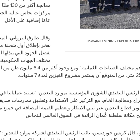
معالجة أ
عامًا إضافية على الأقل.
وقال طارق البرواني، المدي
MAWARID MINING EXPORTS FIR
نفخر بإطلاق أول شحنة من
بفضل الجهود التي يبذلها 
مختلف الجهات الحكومية
عم مختلف الصناعات العُمانية."
ومع وجود أكثر من 6.4 
لرئيس التنفيذي للشؤون المؤسسية بموارد للتعدين: "تستند عملياتنا ف
اج ومعالجة الخام، مع التركيز على الاستدامة وتطبيق ممارسات صديقة 
ير قطاع التعدين عبر تبني الابتكار وتعظيم القيمة المضافة في جميع م
مكانة سلطنة عُمان الرائدة في السوق العالمي للنحاس.
، قال كريس جوردنسن، نائب الرئيس التنفيذي لشركة موارد للتعدين: "ي