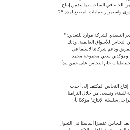
كثر من 130 طنًا من الخام في الساعة، بما يضمن إنتاج
مركزات نحاس عالية الجدوى واستمرار عمليات المصنع لمدة 25
ر التنفيذي لشركة موارد للتعدين: "
 النحاس للأسواق العالمية، وذلك
الفريق ودعم شركائنا لاسيما في
، ومؤكدين سعي مجموعة محمد
مليون طن من احتياطيات خام النحاس على عمق يبدأ
ي إنتاج النحاس المكثف إلى أحدث
للبيئة، ونسعى من خلال التزامنا
راحل سلسلة الإنتاج."
مؤكدًا بأن
عد النحاس عنصرًا أساسيًا في التحول