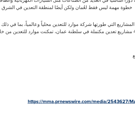
دورًا أساسيًا في العديد من الصناعات مثل السيارات الكهربائية والطاق
 خطوة مهمة ليس فقط لعُمان ولكن أيضًا لمنطقة التعدين في الشرق
مشاريع التي طورتها شركة موارد للتعدين محلياً وعالمياً، بما في ذلك ع
ع
https://mma.prnewswire.com/media/2543627/