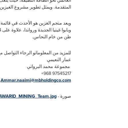
العالمي نحو الطاقة النظيفة، حيث يلعب 
المتقدمة.
ويمثل تطوير مشروع الغيزين
ويعد منجم الغزين هو الأحدث في قائمة ال
طن من خام النحاس.
للمزيد من المعلوماتو الرجاء التواصل م
عمار النعيمي
مجموعة محمد البرواني
+968 97545217
Ammar.naaimi@mbholdingco.com
صورة -
MAWARID_MINING_Team.jpg