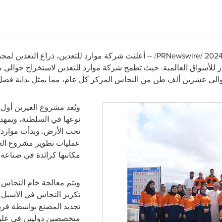
/PRNewswire/ -- أعلنت شركة موارد للتعدين، ذراع التعد
 للأسواق العالمية. حيث تطمح شركة موارد للتعدين لاستخراج حوالي
والي عشرين ألف طن من النحاس المركز كل عام، مما يمثل بداية فصل ج
ويُعد مشروع الغيزين أول
نوعها
في السلطنة، ويمهد 
تحت الأرض. وبدأت موارد ل
مكانتها كرائدة في صناعة 
ويتم معالجة خام النحاس
تكرير النحاس في الأسيل ا
تجديد المصنع بواسطة فريق
متخصصين دوليين في علوم ا