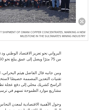
ST SHIPMENT OF OMANI COPPER CONCENTRATES, MARKING A NEW
MILESTONE IN THE SULTANATE'S MINING INDUSTRY
البرواني نحو تعزيز الاقتصاد الوطني ود
من 75 مترًا ويصل إلى عمق يبلغ نحو 250 متر، من المتوقع أن يستمر مشروع الغيزين لمدة 7 سنوات.
ومن جانبه قال الفاضل هيثم البحراني، ا
تقنيات التعدين المصممة خصيصًا لاستخر
الراسخ كشريك محلي
إ
لى
دفع عجلة تطو
مشاريع موارد الطموحة تسهم في ترسيخ 
وحول الأهمية الاقتصادية لمعدن النحاس