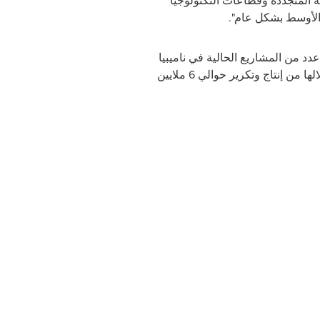
ة المتجددة وقطاعات التكنولوجيا
 الأوسط بشكل عام
."
دد من المشاريع الحالية في ناميبيا
وبابوا غينيا الجديدة ورواندا، علاوة على 4 مشاريع تعدين مكتملة في سلطنة عمان، تمكنت موارد للتعدين من خلالها من إنتاج وتكرير حوالي 6 ملايين