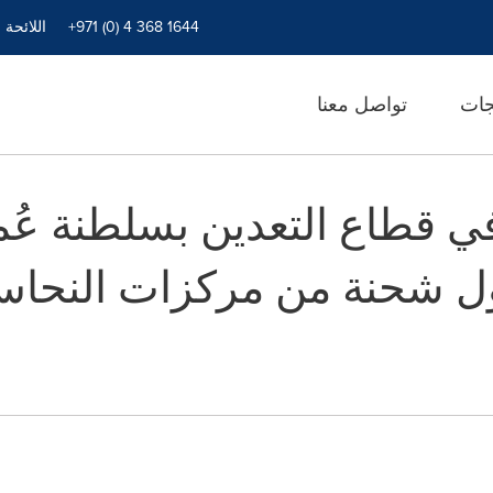
+971 (0) 4 368 1644
اللائحة 
جات
تواصل معنا
ي قطاع التعدين بسلطنة عُم
أول شحنة من مركزات النحا