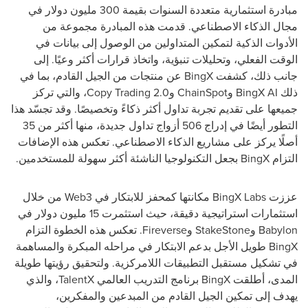
مبادرة استثمارية متعددة السنوات بقيمة 300 مليون دولار في
مجال الذكاء الاصطناعي. قدمت هذه المبادرة مجموعة من
الأدوات الذكية لتمكين المتداولين من الوصول إلى بيانات في
الوقت الفعلي، وتحليلات تنبؤية، واتخاذ قرارات أكثر وعيًا. إلى
جانب ذلك، كشفت BingX عن منتجات من الجيل القادم، بما في
ذلك BingX AI وChainSpot وCopy Trading 2.0، والتي تركز
جميعها على تقديم تجربة تداول أكثر ذكاءً وتخصيصًا. وقد تجسّد هذا
التطور أيضًا في إدراج 506 أزواج تداول جديدة، منها أكثر من 35
أصلًا يركز على مشاريع الذكاء الاصطناعي. تعكس هذه الإضافات
التزام BingX بجعل التكنولوجيا الناشئة أكثر سهولة للمستخدمين.
عززت BingX Labs مكانتها كمحفز للابتكار في Web3 من خلال
استثمارات استراتيجية دقيقة، حيث استثمرت 15 مليون دولار في
Babylon وStakeStone وFireverse. تعكس هذه الخطوة التزام
BingX طويل الأجل بدعم الابتكار في مراحله المبكرة والمساهمة
في تشكيل مستقبل التطبيقات اللامركزية. ولتحقيق رؤيتها طويلة
المدى، أطلقت BingX برنامج التدريب العالمي TalentX، والذي
يهدف إلى تمكين الجيل القادم من المبدعين والمفكرين،