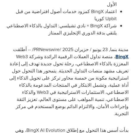
الأول
اعتماد BingX كمزود خدمات أصول افتراضية من قبل
Upbit كوريا
شراكة BingX × نادي تشيلسي: التداول بالذكاء الاصطناعي
يلتقي بدقة الدوري الإنجليزي الممتاز
مدينة بنما
,
23 يونيو / حزيران 2025
/PRNewswire/ --
أطلقت
BingX
، منصة تداول العملات الرقمية الرائدة وشركة Web3
المعززة بالذكاء الاصطناعي، رحلة تحول جديدة تهدف إلى إعادة
تعريف مشهد منصات التداول الحديثة. يتمحور هذا التحول حول
استراتيجية مكونة من خمسة محاور تركز على تحويل الذكاء إلى
أداة عملية، وتشمل الابتكار في المنتجات المدعومة بالذكاء
الاصطناعي، الاستثمارات الاستراتيجية في Web3 والذكاء
الاصطناعي، تنمية المواهب على مستوى العالم، تعزيز الثقة
وإجراءات الأمان، والالتزام الدائم بوضع المستخدم في مركز
التجربة.
بدأت أسس هذا التحول مع إطلاق BingX AI Evolution، وهي