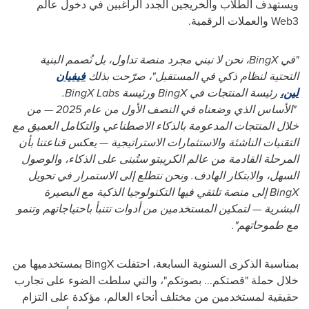
ويستهدف الطلاب والخريجين الجدد الراغبين في دخول عالم
Web3 والعملات الرقمية.
"في BingX، نحن لا نبني مجرد منصة تداول، بل نُصمم البنية
التحتية لنظام ذكي في المستقبل"، صرّحت بذلك
فيفيان
لين،
رئيسة المنتجات في BingX ورئيسة BingX Labs.
"الأساس الذي وضعناه في النصف الأول من عام 2025 — من
خلال المنتجات المدعومة بالذكاء الاصطناعي والتكامل العميق مع
التقنيات الناشئة والاستثمارات الاستراتيجية — يعكس قناعتنا بأن
المرحلة القادمة من عالم الكريبتو ستُبنى على الذكاء، والوصول
السهل، والابتكار الهادف. ونحن نتطلع إلى الاستمرار في تحويل
BingX إلى منصة تلتقي فيها التكنولوجيا الذكية مع البصيرة
البشرية — لتمكين المستخدمين من أدوات تتنبأ باحتياجاتهم وتنمو
مع طموحاتهم".
بمناسبة الذكرى السنوية السابعة، احتفلت BingX بمستخدميها من
خلال حملة "قصتكم... بصوتكم"، والتي سلطت الضوء على تجارب
حقيقية لمستخدمين من مختلف أنحاء العالم، مؤكدة على التزام