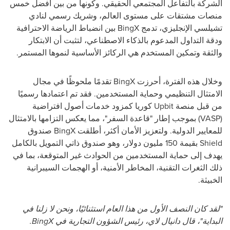
الشركة بالتفاعل المجتمعي الحقيقي. وكونها من بين أفضل خمس
منصات مشتقات على مستوى العالم، وشريك رسمي لنادي
تشيلسي الإنجليزي، تدمج BingX بين انضباط الرياضة الاحترافية
ودقة التداول المدعوم بالذكاء الاصطناعي، لتثبت أن الابتكار
والثقة وتمكين المستخدم هي الركائز الأساسية لنموها المستمر.
وخلال هذه الفترة، أحرزت BingX تقدمًا ملحوظًا في مجال
الامتثال التنظيمي وحماية المستخدمين. فقد تم اعتمادها رسميًا
من قبل منصة Upbit كوريا كمزود خدمات أصول افتراضية
(VASP) بموجب إطار "قاعدة السفر"، مما يعكس التزامها بالامتثال
للمعايير الدولية. ولتعزيز الأمان أكثر، أطلقت BingX صندوق
Shield بقيمة 150 مليون دولار، وهو صندوق ذاتي التمويل بالكامل
يهدف إلى حماية المستخدمين من الحوادث غير المتوقعة، بما في
ذلك الثغرات التقنية، المخاطر الأمنية، أو الهجمات السيبرانية
الخبيثة.
"لقد كان النصف الأول من هذا العام استثنائيًا، ونحن لا زلنا في
البداية"، قال دانيال لاي، رئيس الشؤون التجارية في BingX.