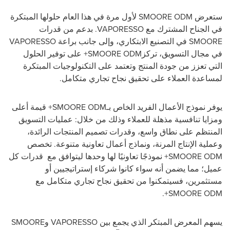
ستعرض SMOORE ODM لأول مرة في هذا العام حلولها المبتكرة
في الجناح المشترك مع VAPORESSO. بدعم من قدرات
SMOORE في التصنيع الابتكاري، وإلى جانب براعة VAPORESSO
في مجال التسويق، تركزSMOORE ODM+ على توفير الحلول
التي تعزز من جودة المنتج وتعتمد على التكنولوجيات المبتكرة
لمساعدة العملاء على تحقيق نجاح تجاري متكامل.
يوفر نموذج الأعمال الفريد الخاص بـSMOORE ODM+ قيمة أعلى
ومزايا تنافسية مذهلة للعملاء وذلك من خلال: عمليات التسويق
المنتظم على نطاق واسع، وقدرات تصميم المنتجات الرائدة،
وعملية الإنتاج المرنة، ونماذج أعمال تعاونية متنوعة. تخصص
SMOORE ODM+ نموذجًا تعاونيًا لها وحدها ليتوافق مع قدرات كل
عميل؛ مما يضمن أنه سواء كانوا شركاء إستراتيجيين أو
مستثمرين، فسيتمكنوا من تحقيق نجاح تجاري متكامل مع
SMOORE ODM+.
يسهم المعرض المبتكر الذي يجمع بين VAPORESSO وSMOORE