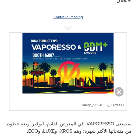
الانحلال.
Continue Reading
image_5004956_9929333
ستسعى VAPORESSO، في المعرض القادم، لتوفير أربعة خطوط
من منتجاتها الأكثر شهرة؛ وهم XROS، وLUXE، وECO،