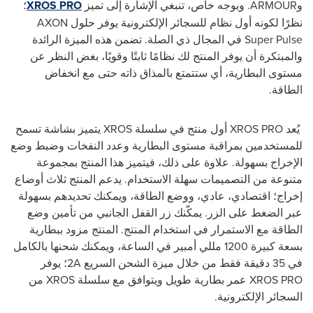
وARMOUR. وبوجه خاص، تنبغي الإشارة إلى تميز
XROS PRO
؛
نظرًا لكونه أول نظام للسجائر الإلكترونية يوفر حلول AXON
Super Pulse في المجال ذي الصلة. تضمن هذه الميزة الرائدة
والمبتكرة أن يوفر المنتج لك نظامًا ثابتًا وقويًا، بغض النظر عن
مستوى البطارية، أي ستتمتع بالمذاق ذاته حتى مع انخفاض
الطاقة.
يُعد XROS PRO أول منتج في سلسلة XROS يتميز بشاشة تسمح
للمستخدمين بمراقبة مستوى البطارية وعدد النفخات وضبط وضع
الإخراج بسهولة. علاوة على ذلك، فيتميز هذا المنتج بمجموعة
متنوعة من التصميمات سهلة الاستخدام. يدعم المنتج ثلاث أوضاع
إخراج؛ اقتصادي، عادي، ووضع الطاقة، ويمكنك تحديدهم بسهولة
عبر الضغط على الزر. يمكّنك زر القفل الجانبي من تأمين وضع
الطاقة مع الاستمرار في استخدام المنتج. المنتج مزود ببطارية
بسعة كبيرة 1200 مللي أمبير في الساعة، ويمكنك شحنها بالكامل
في 35 دقيقة فقط من خلال ميزة الشحن السريع 2A؛ يوفر
XROS PRO عمر بطارية طويل ويتوافق مع سلسلة XROS من
السجائر الإلكترونية.