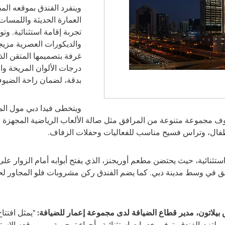
وينفرد الفندق بموقعه ال
العمارة الحديثة واللمسات 
تجربة إقامة استثنائية. وتو
والديكورات العصرية مزيجاً
غرفة بتصميمها المتقن ال
درجات الألوان المريحة و
بدقة، لضمان راحة الضيو
ويتخطى فيدا دبي مول الم
يوف مجموعة متنوعة من المرافق مثل صالة الألعاب الرياضية المجهزة 
لأطفال، وتراس فسيح مناسب للفعاليات وحفلات الزفاف.
تثنائية، حيث يحتضن مطعم أوريجنز، الذي يفتح أبوابه أمام الزوار على
ق في وسط مدينة دبي. كما يضم الفندق ركن مشروبات فلو المجاور ل
س بيلاتون، مدير قطاع الضيافة لدى مجموعة إعمار للضيافة:
"يمثل افتتا
يلتزم الفندق بتوفير خدمات استثنائية وأجواء ترحيبية من موقعه الاست