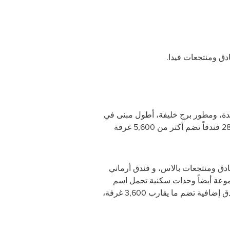
ادق ومنتجعات فيدا
.
دة، ومطور برج خليفة،
أطول مبنى في
. يقع مقر المجموعة في دبي، وتشرف على 28 فندقاً تضم أكثر من 5,600 غرفة
دق ومنتجعات بالاس، و فندق أرماني
مجموعة أيضاً وحدات سكنية تحمل اسم
بالشراكة مع فنادق روڤ، تدير المجموعة 10 فنادق إضافية تضم ما يقارب 3,600 غرفة،