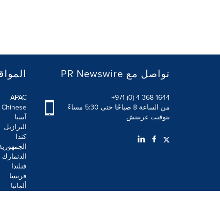
PR Newswire تواصل مع
المواق
APAC
+971 (0) 4 368 1644
من الساعة 8 صباحًا حتى 5:30 مساءً
l Chinese
بتوقيت غرينتش
آسيا
البرازيل
كندا
الجمهورية
الدنمارك
فنلندا
فرنسا
ألمانيا
شروط الاستخدام
بيان الخصوصية
بيان سياسة أمن الم