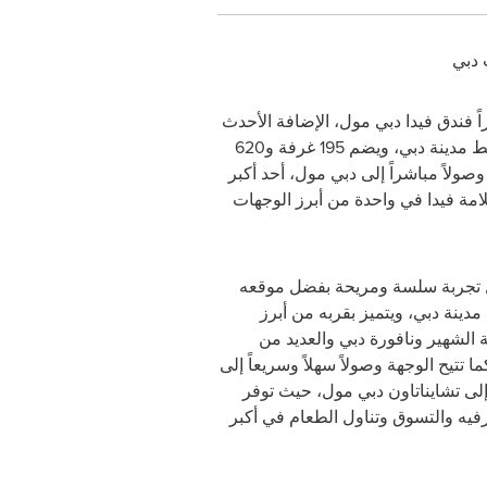
 دبي
 فندق فيدا دبي مول، الإضافة الأحدث
من المجموعة الرائدة إلى أفق دبي الساحر ودائم التطور. ويتميز فندق فيدا دبي مول بموقعه الاستثنائي في وسط مدينة دبي، ويضم 195 غرفة و620
ولاً مباشراً إلى دبي مول، أحد أكبر
علامة فيدا في واحدة من أبرز الوجهات
ل تجربة سلسة ومريحة بفضل موقعه
ينة دبي، ويتميز بقربه من أبرز
 الشهير ونافورة دبي والعديد من
ما تتيح الوجهة وصولاً سهلاً وسريعاً إلى
 إلى تشايناتاون دبي مول، حيث توفر
ترفيه والتسوق وتناول الطعام في أكبر