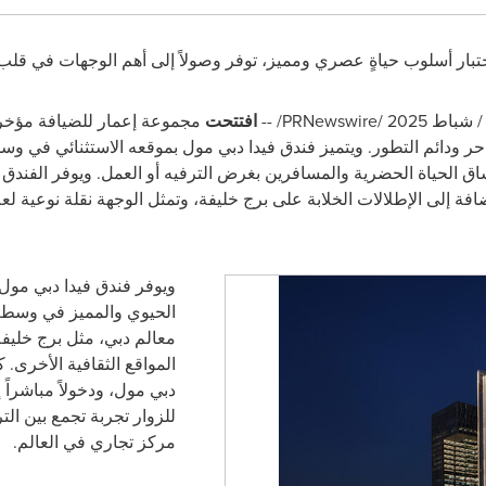
تبار أسلوب حياةٍ عصري ومميز، توفر وصولاً إلى أهم الوجهات في قلب
/PRNewswire/ --
افتتحت
مجموعة إعمار للضيافة مؤخراً
 الحياة الحضرية والمسافرين بغرض الترفيه أو العمل. ويوفر الفندق وص
افة إلى الإطلالات الخلابة على برج خليفة، وتمثل الوجهة نقلة نوعية ل
و
يوفر فندق فيدا دبي مو
الحيوي والمميز في وسط مد
معالم دبي، مثل برج خليفة
المواقع الثقافية الأخرى. ك
دبي مول، ودخولاً مباشراً
للزوار تجربة تجمع بين ال
مركز تجاري في العالم
.