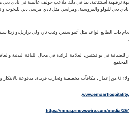
 مجموعة إعمار للضيافة أيضاً 39 وجهة ترفيهية استثنائية، بما في ذلك ملاعب جولف عالمية في 
نادي دبي للبولو والفروسية، ومراسي مثل نادي مرسى دبي لليخوت و 
م ذات الطابع الواعد مثل أتمو سفير، وثيب تار، ولي برازيل،و زيتا سي
لضيافة في يو فيتنس، العلامة الرائدة في مجال اللياقة البدنية والعاف
المجتمع.
لاء
U
من إعمار ، مكافآت مخصصة وتجارب فريدة، مدفوعة بالابتكار وال
.
www.emaarhospitality
https://mma.prnewswire.com/media/26