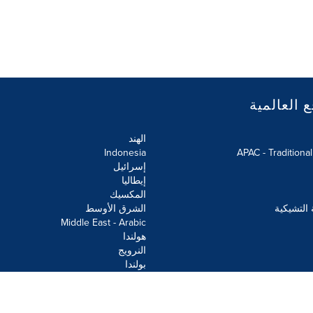
ع العالمية
الهند
Indonesia
APAC - Traditiona
إسرائيل
إيطاليا
المكسيك
 التشيكية
الشرق الأوسط
Middle East - Arabic
هولندا
النرويج
بولندا
علومات
خريطة الموقع
إعدادات ملفات تعريف الارتباط