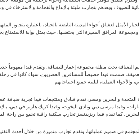
ائية للضيوف ويعدهم بتجارب مليئة بالإبداع والفخامة والاسترخاء في و
خيار الأمثل لعشاق أجواء المدينة النابضة بالحياة، باعتباره يتجاوز المف
ومجموعة المرافق المميزة التي يحتضنها، حيث يمثل بوابة للاستمتاع بجما
عالم الضيافة تحت مظلة مجموعة إعمار للضيافة. وتقدم فيدا مفهوماً جديدا
 العميقة. صممت فيدا خصيصاً للمسافرين العصريين، سواء كانوا في رحلة ع
 والأجواء العملية، لتلبية جميع احتياجاتهم
.
 المتحدة والبحرين ومصر، تقدم فنادق ومنتجعات فيدا تجربة ضيافة عصر
لإمارات، وفيدا مرسى دبي ونادي اليخوت، وفيدا كريك هاربر في دبي، بال
بحرين. كما تقدم فيدا ريزيدنسز تجارب سكنية راقية تجمع بين راحة الم
لمجتمع في صميم عملياتها، وتقدم تجارب متميزة من خلال أحدث التقنيا