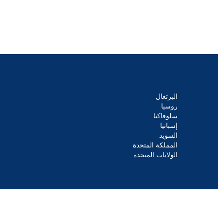
البرتغال
روسيا
سلوفاكيا
إسبانيا
السويد
المملكة المتحدة
الولايات المتحدة
© 2026 Cision US Inc حقوق النشر