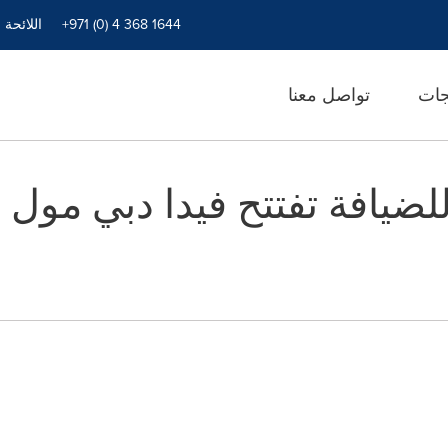
+971 (0) 4 368 1644
اللائحة 
جات
تواصل معنا
لضيافة تفتتح فيدا دبي مول