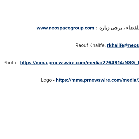
لفضاء
، يرجى زيارة
:
www.neospacegroup.com
Raouf Khalife,
rkhalife@neo
Photo -
https://mma.prnewswire.com/media/2764914/NSG_to
Logo -
https://mma.prnewswire.com/medi