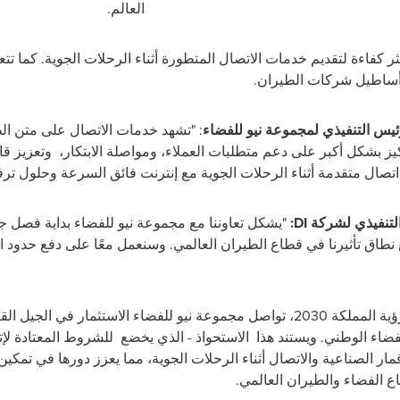
العالم
.
كثر كفاءة لتقديم خدمات الاتصال المتطورة أثناء الرحلات الجوية. كما 
أساطيل شركات الطيران.
رئيس التنفيذي لمجموعة نيو للفضاء
: "تشهد خدمات الاتصال على متن الط
ركيز بشكل أكبر على دعم متطلبات العملاء، ومواصلة الابتكار، وتعزيز قا
صال متقدمة أثناء الرحلات الجوية مع إنترنت فائق السرعة وحلول ترفي
التنفيذي لشركة
DI
:
"يشكل تعاوننا مع مجموعة نيو للفضاء بداية فصل ج
 نطاق تأثيرنا في قطاع الطيران العالمي. وسنعمل معًا على دفع حدود الا
وفي إطار التزامها بتحقيق مستهدفات رؤية المملكة 2030، تواصل مجموعة نيو للفضاء الاس
فضاء الوطني. ويستند هذا الاستحواذ - الذي يخضع للشروط المعتادة لإتم
ار الصناعية والاتصال أثناء الرحلات الجوية، مما يعزز دورها في تمكي
اع الفضاء والطيران العالمي
.