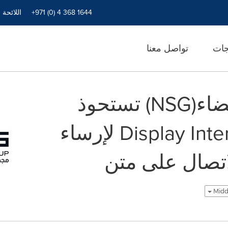
+971 (0) 4 368 1644
اللائحة 
جات
تواصل معنا
مجموعة نيو للفضاء(NSG) تستحوذ
على(DI) Display Interactive لإرساء
اتصال على متن
Middl