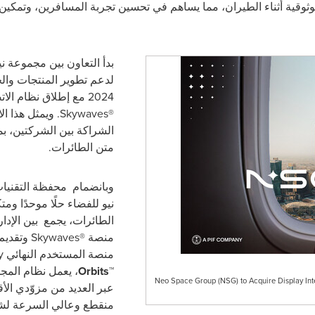
وقية أثناء الطيران، مما يساهم في تحسين تجربة المسافرين، وتمكين
بدأ التعاون بين مجموعة 
لدعم تطوير المنتجات والح
2024 مع إطلاق نظام الاتصال عبر الأقمار الصناعية
Skywaves®
. ويمثل هذا ا
الشراكة بين الشركتين، ب
متن الطائرات
.
وبانضمام محفظة التقنيا
نيو للفضاء حلًا موحدًا وم
الطائرات، يجمع بين الإدار
منصة
Skywaves®
وتقديم
منصة
المستخدم النهائي
y
Orbits™
،
يعمل نظام المجم
Neo Space Group (NSG) to Acquire Display Inter
عبر العديد من مزوّدي الأق
منقطع وعالي السرعة لش