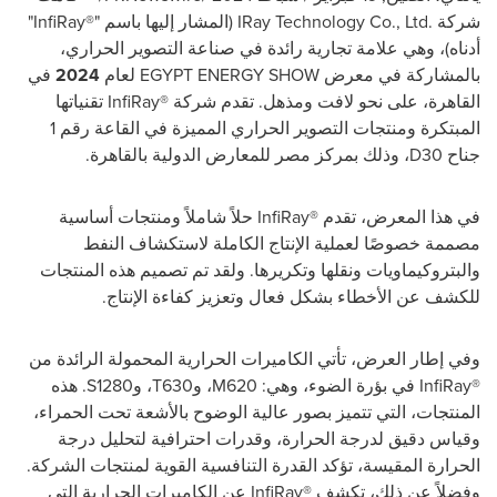
شركة IRay Technology Co., Ltd.‎ (المشار إليها باسم "InfiRay®‎"
أدناه)، وهي علامة تجارية رائدة في صناعة التصوير الحراري،
بالمشاركة في معرض
ENERGY SHOW لعام
EGYPT
2024
في
القاهرة، على نحو لافت ومذهل. تقدم شركة InfiRay®‎ تقنياتها
المبتكرة ومنتجات التصوير الحراري المميزة في القاعة رقم 1
جناح D30، وذلك بمركز مصر للمعارض الدولية بالقاهرة.
في هذا المعرض، تقدم InfiRay®‎ حلاً شاملاً ومنتجات أساسية
مصممة خصوصًا لعملية الإنتاج الكاملة لاستكشاف النفط
والبتروكيماويات ونقلها وتكريرها. ولقد تم تصميم هذه المنتجات
للكشف عن الأخطاء بشكل فعال وتعزيز كفاءة الإنتاج.
وفي إطار العرض، تأتي الكاميرات الحرارية المحمولة الرائدة من
InfiRay®‎ في بؤرة الضوء، وهي: M620، وT630، وS1280. هذه
المنتجات، التي تتميز بصور عالية الوضوح بالأشعة تحت الحمراء،
وقياس دقيق لدرجة الحرارة، وقدرات احترافية لتحليل درجة
الحرارة المقيسة، تؤكد القدرة التنافسية القوية لمنتجات الشركة.
وفضلاً عن ذلك، تكشف InfiRay®‎ عن الكاميرات الحرارية التي