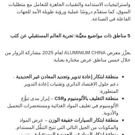
واستراتيجيات الاستدامة والتقنيات الجاهزة للتعامل مع متطلبات
السوق، كما ستقدِّم دروسًا عملية ورؤية طويلة الأمد للجهات
الفاعلة في الصناعة.
5 مناطق ذات مواضيع معيَّنة: تجربة العالم المستقبلي عن كثب
يعزِّز معرض ALUMINIUM
CHINA
لعام 2025 مشاركة الزوار من
خلال خمس مناطق عرض مختارة بعناية:
منطقة ابتكار إعادة تدوير وتجديد المعادن غير الحديدية
-
دعم حلول الاقتصاد الدائري وتقنيات إعادة التدوير
المتطورة.
منطقة التغليف بالألومنيوم وCSR
– إبراز مدى تنوُّع
الألومنيوم في تغليف المواد الغذائية ومستحضرات التجميل
والأدوية.
منطقة ابتكار السيارات خفيفة الوزن
– عرض المواد
والمكونات من الجيل التالي التي تتيح التنقُّل المستدام.
منطقة ابتكار المواد غير الحديدية المستقبلية
– تتميز