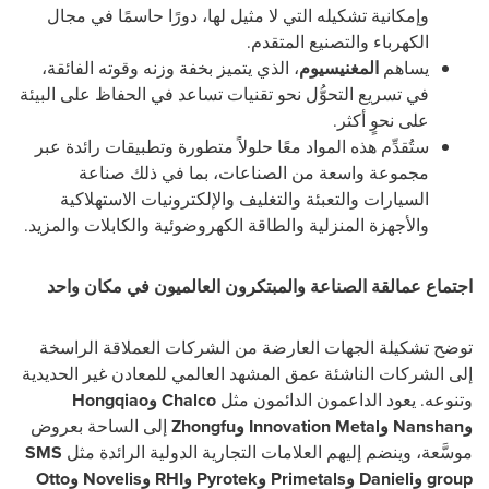
وإمكانية تشكيله التي لا مثيل لها، دورًا حاسمًا في مجال
الكهرباء والتصنيع المتقدم.
يساهم
المغنيسيوم
، الذي يتميز بخفة وزنه وقوته الفائقة،
في تسريع التحوُّل نحو تقنيات تساعد في الحفاظ على البيئة
على نحوٍ أكثر.
ستُقدِّم هذه المواد معًا حلولاً متطورة وتطبيقات رائدة عبر
مجموعة واسعة من الصناعات، بما في ذلك صناعة
السيارات والتعبئة والتغليف والإلكترونيات الاستهلاكية
والأجهزة المنزلية والطاقة الكهروضوئية والكابلات والمزيد.
اجتماع عمالقة الصناعة والمبتكرون العالميون في مكان واحد
توضح تشكيلة الجهات العارضة من الشركات العملاقة الراسخة
إلى الشركات الناشئة عمق المشهد العالمي للمعادن غير الحديدية
وتنوعه. يعود الداعمون الدائمون مثل
Chalco وHongqiao
وNanshan وInnovation Metal وZhongfu
إلى الساحة بعروض
موسَّعة، وينضم إليهم العلامات التجارية الدولية الرائدة مثل
SMS
group وDanieli وPrimetals وPyrotek وRHI وNovelis وOtto