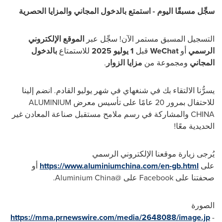
سجِّل مسبقًا اليوم - استمتع بالدخول المجاني والمزايا الحصرية
التسجيل المسبق مستمر الآن! سجِّل عبر
الموقع الإلكتروني
الرسمي
أو
WeChat
قبل
1 يوليو 2025
للاستمتاع
بالدخول
المجاني
ومجموعة من
مزايا الزوار
.
يسرُّنا الالتقاء بك في شنغهاي في شهر يوليو القادم. انضم إلينا
للاحتفال بمرور 20 عامًا على تأسيس معرض ALUMINIUM
CHINA
والمشاركة في رسم ملامح مستقبل صناعة المعادن غير
الحديدية معًا!
يُرجى زيارة موقعنا الإلكتروني الرسمي
على
https://www.aluminiumchina.com/en-gb.html
أو
صحفتنا على Facebook على @Aluminium China.
الصورة
https://mma.prnewswire.com/media/2648088/image.jp
-