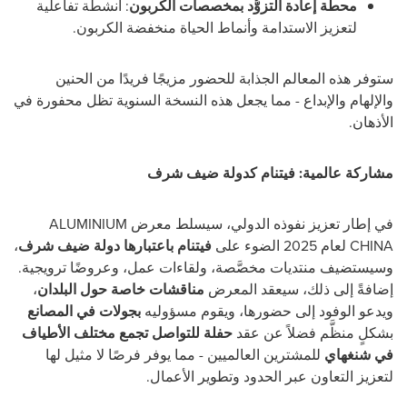
محطة إعادة التزوُّد بمخصصات الكربون
: أنشطة تفاعلية
لتعزيز الاستدامة وأنماط الحياة منخفضة الكربون.
ستوفر هذه المعالم الجذابة للحضور مزيجًا فريدًا من الحنين
والإلهام والإبداع - مما يجعل هذه النسخة السنوية تظل محفورة في
الأذهان.
مشاركة عالمية: فيتنام كدولة ضيف شرف
في إطار تعزيز نفوذه الدولي، سيسلط معرض ALUMINIUM
CHINA
لعام 2025 الضوء على
فيتنام باعتبارها دولة ضيف شرف
،
وسيستضيف منتديات مخصَّصة، ولقاءات عمل، وعروضًا ترويجية.
إضافةً إلى ذلك، سيعقد المعرض
مناقشات خاصة حول البلدان
،
ويدعو الوفود إلى حضورها، ويقوم مسؤوليه
بجولات في المصانع
بشكلٍ منظَّم فضلاً عن عقد
حفلة للتواصل تجمع مختلف الأطياف
في شنغهاي
للمشترين العالميين - مما يوفر فرصًا لا مثيل لها
لتعزيز التعاون عبر الحدود وتطوير الأعمال.