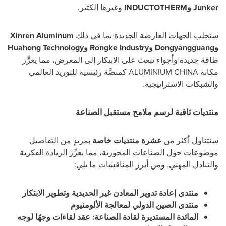
Junker وINDUCTOTHERM
وغيرها الكثير.
ستجلب الجهات العارضة الجديدة بما في ذلك
Xinren Aluminum
وDongyangguang وRongke Industry وHuahong Technology
طاقة جديدة وأجواء تبعث على الابتكار إلى المعرض، مما يعزِّز
مكانة ALUMINIUM
CHINA
كمنصَّة رئيسية للتوريد العالمي
والشبكات الاستراتيجية.
منتديات ثاقبة لرسم ملامح مستقبل الصناعة
ستتناول أكثر من
عشرة منتديات خاصة
بمزيدٍ من التفاصيل
موضوعات حول الصناعات المحورية، مما يعزِّز الريادة الفكرية
والتبادل المهني. ومن أبرز المناقشات ما يلي:
منتدى إعادة تدوير المعادن غير الحديدية وتطوير الابتكار
منتدى الصين الدولي لمعالجة الألومنيوم
المائدة المستديرة لقادة الصناعة: عقد لقاءات وجهًا لوجه