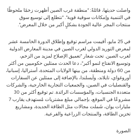
واصلت حديثها، قائلةً: "منطقة غرب الصين أظهرت زخمًا ملحوظًا
في التنمية وإمكانات سوقية قوية". "نتطلع إلى توسيع سوق
منتجات المجر عالية الجودة بشكلٍ أكبر من خلال المعرض".
في 25 مايو، أقيمت مراسم توقيع وإطلاق الدورة الخامسة عشر
لمعرض التوريد الدولي لغرب الصين في مدينة المعارض الدولية
لغرب الصين. تحت شعار "تعميق الإصلاح لمزيد من الزخم،
وتوسيع الانفتاح لنمو أكبر"، دعا الحدث ممثلين حكوميين من أكثر
من 60 دولة ومنطقة، من بينها الولايات المتحدة، أستراليا، إسبانيا،
أوروغواي، تايلاند، وآيسلندا، بالإضافة إلى ممثلين عن السفارات
والقنصليات في الصين، والجمعيات التجارية الخارجية، والشركات
متعددة الجنسيات، والمؤسسات الرائدة. تم توقيع أكثر من 30
مشروعًا في الموقع، بإجمالي مبلغ مشتريات مُستهدف يقارب 7
مليارات يوان، شَملت مجالات مثل الطاقة الجديدة، ومشاريع
تخزين الطاقة، والمنتجات الزراعية والفرعية.
الصورة