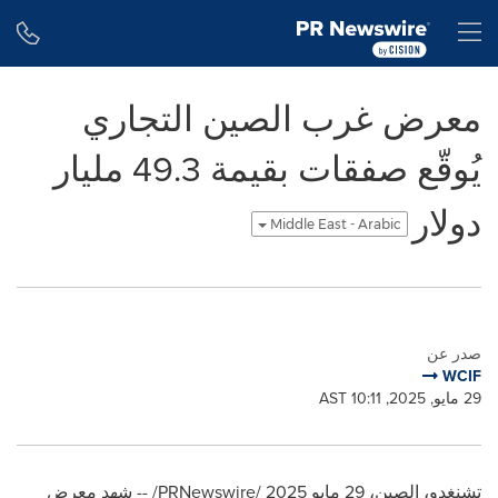
Accessibility Statement
Skip Navigation
H
معرض غرب الصين التجاري
يُوقّع صفقات بقيمة 49.3 مليار
دولار
Middle East - Arabic
صدر عن
WCIF
29 مايو, 2025, 10:11 AST
تشنغدو، الصين، 29 مايو 2025 /PRNewswire/ -- شهد معرض