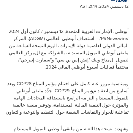
ADGM
12 ديسمبر, 2024, 21:14 AST
أبوظبي، الإمارات العربية المتحدة
,
12 ديسمبر / كانون أول 2024
/PRNewswire/ --
استضاف
أبوظبي
العالمي
(
ADGM
)
،
المركز
المالي الدولي لعاصمة دولة الإمارات،
اليوم
النسخة السابعة من
ملتقى
أبوظبي للتمويل المستدام،
بالشراكة مع
ا
ل
مركز
العالمي
لتمويل
ال
مناخ
و
بنك
"
إتش إس بي سي
"
و
"
سمارت إنيرجي
"
،
مختتماً
فعاليات
أسبوع أبوظبي المالي
2024
.
وبمناسبة مرور عام
كامل
على
اختتام
مؤتمر
المناخ
COP28
وبعد
أسابيع من
انعقاد م
ؤتمر
المناخ
COP29
،
جد
د
ملتقى
أبوظبي
للتمويل المستدام
التزامه
الراسخ
باستضافة
المحادثات
الهامة
والمؤثرة
حول التنمية المالية المستدامة، وتوفير منصة
عالمية
تفاعلية
للحوار
والنقاشات الشيقة
حول التنظيم والتوعية والتعاون
.
و
شهدت
نسخة هذا العام من
ملتقى
أبوظبي للتمويل المستدام