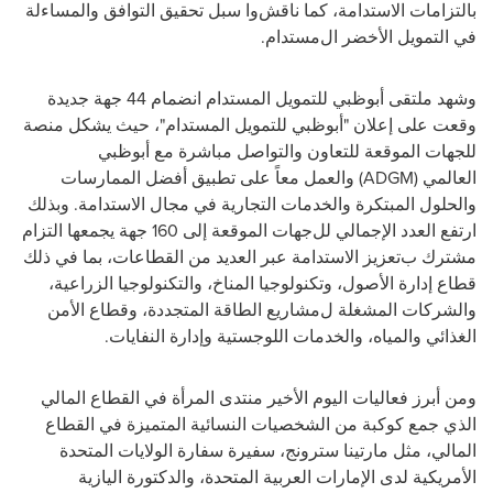
بالتزامات الاستدامة
، كما
ناقش
وا
سبل
تحقيق التوافق والمساءلة
في التمويل
الأخضر
ال
مستدام
.
و
شهد
ملتقى أبوظبي للتمويل المستدام انضمام
44
جهة
جديدة
وقعت
على إعلان
"
أبوظبي للتمويل المستدام
"
،
حيث
يشكل
منصة
للجهات الموقعة للتعاون والتواصل مباشرة مع أبوظبي
العالمي
(
ADGM
)
والعمل معاً على تطبيق أفضل الممارسات
والحلول المبتكرة والخدمات التجارية في مجال الاستدامة.
وبذلك
ارتفع
العدد
الإجمالي
لل
جهات
الموقعة
إلى
160
جهة يجمعها التزام
مشترك
ب
تعزيز الاستدامة عبر
العديد من
القطاعات
، بما في ذلك
قطاع
إدارة الأصول، وتكنولوجيا المناخ، والتكنولوجيا الزراعية،
والشركات
المشغلة ل
مشاريع الطاقة المتجددة، و
قطاع
الأمن
الغذائي والمياه، والخدمات اللوجستية وإدارة النفايات
.
ومن أبرز فعاليات اليوم الأخير
منتدى
المرأة في القطاع المالي
الذي
جمع
كوكبة من
الشخصيات النسائية
المتميز
ة
في القطاع
المالي،
مثل مارتينا سترونج
،
سفيرة سفارة الولايات المتحدة
الأمريكية لدى الإمارات العربية المتحدة، والدكتورة اليازية