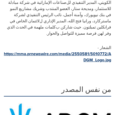
الكويتي
،
المدير التنفيذي
لل
صناعات الإماراتية في شركة مبادلة
للاستثمار، ومديحة ستار
،
العضو المنتدب
وشريك مشاريع النمو
في بنك نيويورك، وآمنة أجمل
،
نائب الرئيس التنفيذي لشركة
ماستركارد، ورانيا فتح الله
،
المدير الإداري
ل
لائتمان الخاص في
فرانكلين تمبلتون.
حيث شاركن
ب
كلمات ملهمة
في
الحدث
الذي
وفر لهن
فرصة مميزة للتواصل والحوار
.
الشعار -
https://mma.prnewswire.com/media/2550581/5010772/A
DGM_Logo.jpg
من نفس المصدر