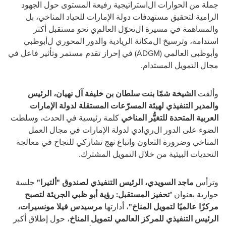
جملة من الحوارات ال
استراتيجية رفيعة المستوى حول
الجهود
الرامية
لتحقيق مستهدفات دولة
الإمارات
للحياد المناخي
،
بل
و
المساهمة في
مسيرة ال
تحوّل
العالم
ي
نحو
مستقبل
أكثر
استدامة
،
وترسيخ
ال
مكانة
الريادية والدور المحوري ل
أبوظبي
و
أبوظبي
العالمي (
ADGM
)
في
إحراز
تقدم مستمر
و
تأثير
فاعل في
مجال
ا
لتمويل المستدام
.
وألقت
الشيخة شمّا بنت سلطان بن خليفة آل نهيان، الرئيس
والمدير التنفيذي لهيئة المسرّعات المستقلة لدولة الإمارات
العربية
المتحدة للتغيُّر المناخي
كلمة رئيسية
في الحدث،
وسلطت
الضوء
على الدور ال
ري
ادي لدولة الإمارات في
مجال
العمل
المناخي
وضرورة التعاون واتباع
نهج
تشاركي للنجاح في
معالجة
التحديات البيئية
من خلال التمويل المشترك.
وترأس
ماجد السويدي، الرئيس التنفيذي لصندوق
"
ألتيرا
"
جلسة
حوارية
بعنوان
"
تحفيز المستقبل: رؤية أبو ظبي الجريئة لتصبح
مركزًا عالميًا لتمويل المناخ"
،
أدارتها
مرسيدس فيلا مونسيرات،
الرئيس التنفيذي للمركز العالمي لتمويل المناخ
،
حول إطلاق أكبر