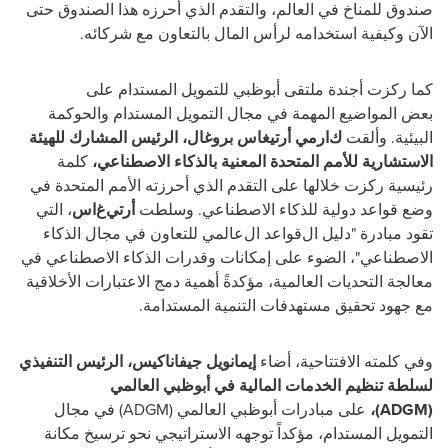
صندوق للمناخ في العالم، والتقدم الذي أحرزه
هذا الصندوق
حتى
الآن
وكيفية استخدامه
لرأس المال بالتعاون مع
شركائه
.
كما
ركزت
أجندة
ملتقى
أبوظبي
للتمويل المستدام
على
بعض
المواضيع
المهمة
في مجال التمويل المستدام والحوكمة
البيئية.
وألقت
ك
ارمي أرتيغاس بروغال، الرئيس المشارك للهيئة
الاستشارية للأمم المتحدة المعنية
بالذكاء الاصطناعي،
كلمة
رئيسية
ركزت خلالها على
التقدم الذي أحرزته الأمم المتحدة في
وضع قواعد دولية للذكاء الاصطناعي
.
وسلطت
أرتي
غ
اس
، التي
تقود مبادرة
"
دليل
ال
قواعد
ال
عالمي للتعاون في مجال الذكاء
الاصطناعي
"
، الضوء على إمكانات
وقدرات
الذكاء الاصطناعي في
معالجة التحديات العالمية، مؤكدة
ً
أهمية دمج الاعتبارات الأخلاقية
مع
جهود
تحقيق
مستهدفات
التنمية المستدامة
.
وفي كلمته
الافتتاحية
،
أضاء
إيمانويل جيفاناكيس، الرئيس التنفيذي
لسلطة تنظيم الخدمات المالية في أبوظبي العالمي
(
ADGM
)،
على
مبادرات
أبوظبي العالمي (
ADGM
)
في مجال
التمويل المستدام، مؤكداً
توجهه
الاستراتيجي
نحو ترسيخ مكانة