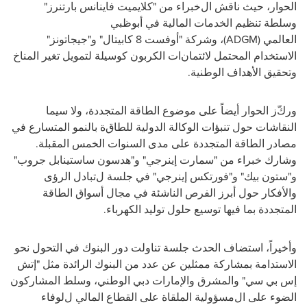
الحوار،
حيث
ناقش
ال
خبراء
من "كلايميت فاينانس بارتنرز"
و
سلطة
تنظيم الخدمات المالية
في أبوظبي
العالمي
(
ADGM
)
،
وشركة "أوفست 8
كابيتال
" و"
جيجاتونز
"
ا
لاستخدام المحتمل
لا
ئتمان
ات
الكربون كوسيلة لتمويل تغير المناخ
وتحقيق الأهداف الوطنية
.
ورك
ز الحوار أيضاً على موضوع
الطاقة المتجددة
،
ولا سيما
النقاشات حول
تنبؤات
الوكالة الدولية للطاق
ة
بالنمو المتسارع في
مصادر الطاقة المتجددة على مدى السنوات الخمس المقبلة.
وشارك خبراء من
"سمارت إينرجي" و"هدسون ساستينابل جروب"
و"ستون بيك" و"فورتكس إينرجي"
في
جلسة
ل
تبادل
الرؤى
و
الأفكار حول
أبرز
الفرص الناشئة في
مجال
أسواق الطاقة
المتجددة
بما فيها
توسيع
حلول توليد
الكهرباء
.
وأخيراً،
استضاف الحدث
جلسة
تناولت
دور البنوك في التحول
نحو
الاستدامة
بمشاركة
ممثلين
عن عدد من
البنوك الرائدة مثل
"
إتش
إس بي سي
"
والمشرق والإمارات دبي الوطني، وسلط المشاركون
الضوء على
ال
مسؤولية
الملقاة على
القطاع المالي
ل
لوفاء