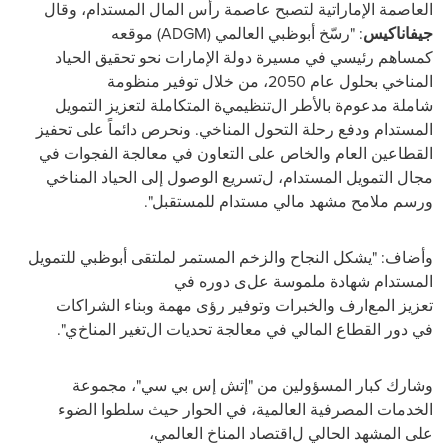
العاصمة الإماراتية
لتصبح عاصمة رأس المال
المستدام،
وقال
جيفاناكيس
:
"
رسّخ
أبوظبي العالمي
(
ADGM
)
موقعه
كمساهم
رئيسي في
مسيرة
دولة الإمارات نحو تحقيق
الحياد
المناخي
بحلول عام 2050، من خلال
توفير منظومة
شاملة
مدعوم
ة
بالأطر ال
تنظيمي
ة
المتكاملة
لتعزيز
التمويل
المستدام و
دفع رحلة
التحول المناخي.
ونحرص دائماً على تحفيز
القطاعين العام والخاص على التعاون في
معالجة
الفجوات في
مجال
التمويل
المستدام
،
ل
تسريع
الوصول إلى الحياد المناخي
ورسم ملامح
مشهد مالي مستدام
للمستقبل
".
وأضاف
: "
يشكل
النجاح
والزخم
المستمر
لملتقى أبوظبي للتمويل
المستدام
شهادة
ملموسة
عل
ى دوره
في
تعزيز
المع
ا
رف
والخبرات
وتوفير رؤى
مهمة
وبناء الشراكات
في
دور القطاع المالي في معالجة
تحديات ال
تغير
المناخ
ي
".
وشارك
كبار
المسؤولين
من
"
إتش إس بي سي
"
،
مجموعة
الخدمات المصرفية العالمية،
في الحوار حيث سلطوا
الضوء
على
المشهد الحالي ل
اقتصاد المناخ العالمي،