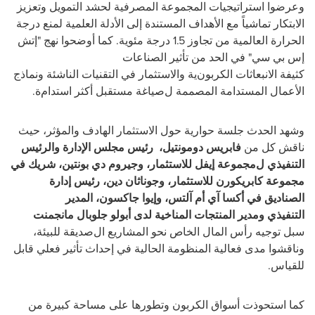
وعرضوا
استراتيجيات
المجموعة المصرفية
لحشد
التمويل وتعزيز
الابتكار
تماشياً
مع الأهداف
المستندة إلى الأدلة العلمية
لمنع درجة
الحرارة العالمية من تجاوز 1.5 درجة مئوية
. كما أوضحوا نهج
"
إتش
إس بي سي
"
في الحد من
تأثير
الصناعات
كثيفة
الانبعاثات
الكربون
ية
و
الاستثمار في التقنيات الناشئة ونماذج
الأعمال
المستدامة
المصممة ل
صياغة
مستقبل
أكثر ا
ستدام
ة
.
وشهد الحدث جلسة حوارية
حول الاستثمار الهادف والمؤثر،
حيث
ناقش كل من
فابريس دومونتيل
،
رئيس مجلس الإدارة
و
الرئيس
التنفيذي
ل
مجموعة إيفل للاستثمار، وجيروم دي بونتين
،
شريك في
مجموعة كابريكورن للاستثمار، وجوناثان دين
،
رئيس إدارة
الصناديق في أكسا آي
أ
م
آلتس
،
وإيوا جاكسون
،
المدير
التنفيذي
ومدير
المنتجات المناخية
لدى
أبولو جلوبال مانجمنت
سبل
توجيه رأس المال الخاص
نحو
المشاريع
ال
صديقة للبيئة
،
وناقشوا
مدى
فعالية
المنظومة الحالية
في
إحداث
تأثير
فعلي
قابل
للقياس.
كما استحوذت
أسواق الكربون
وتطورها
على مساحة كبيرة
من