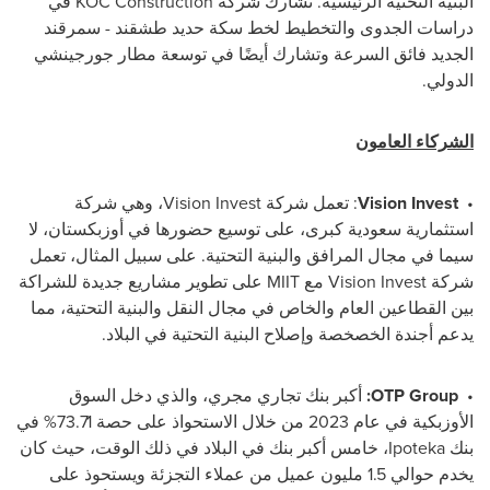
البنية التحتية الرئيسية. تشارك شركة
KOC Construction
في
دراسات الجدوى والتخطيط لخط سكة حديد طشقند - سمرقند
الجديد فائق السرعة وتشارك أيضًا في توسعة مطار جورجينشي
الدولي.
الشركاء العامون
•
Vision Invest
: تعمل شركة
Vision Invest
، وهي شركة
استثمارية سعودية كبرى، على توسيع حضورها في أوزبكستان، لا
سيما في مجال المرافق والبنية التحتية. على سبيل المثال، تعمل
شركة
Vision Invest
مع
MIIT
على تطوير مشاريع جديدة للشراكة
بين القطاعين العام والخاص في مجال النقل والبنية التحتية، مما
يدعم أجندة الخصخصة وإصلاح البنية التحتية في البلاد.
•
OTP Group
:
أكبر بنك تجاري مجري، والذي دخل السوق
الأوزبكية في عام 2023 من خلال الاستحواذ على حصة 73.71% في
بنك
Ipoteka
، خامس أكبر بنك في البلاد في ذلك الوقت، حيث كان
يخدم حوالي 1.5 مليون عميل من عملاء التجزئة ويستحوذ على