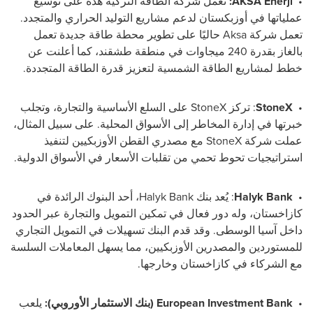
•
AKSA Enerji
:
تعمل شركة الطاقة التركية هذه على توسيع
عملياتها في أوزبكستان لدعم مشاريع التوليد الحراري والمتجدد.
تعمل شركة
Aksa
حاليًا على تطوير محطة طاقة جديدة تعمل
بالغاز بقدرة 240 ميجاوات في منطقة طشقند، كما أعلنت عن
خطط لمشاريع الطاقة الشمسية لتعزيز قدرة الطاقة المتجددة.
•
StoneX
: تركز
StoneX
على السلع الأساسية والتجارة، وتجلب
خبرتها في إدارة المخاطر إلى الأسواق المحلية. على سبيل المثال،
عملت شركة
StoneX
مع مصدري القطن الأوزبكيين لتنفيذ
استراتيجيات تحوط تحمي من تقلبات الأسعار في الأسواق الدولية.
•
Halyk Bank
: يُعد بنك
Halyk Bank
، أحد البنوك الرائدة في
كازاخستان، وله دور فعال في تمكين التمويل والتجارة عبر الحدود
داخل آسيا الوسطى. وقد قدم البنك تسهيلات في التمويل التجاري
للمستوردين والمصدرين الأوزبكيين، مما يسهل المعاملات السلسة
مع الشركاء في كازاخستان وخارجها.
•
European Investment Bank
(بنك الاستثمار الأوروبي):
يلعب