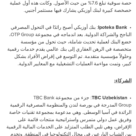
حصة سوقية تبلغ 7.6% من حيث الأصول. وكانت هذه أول عملية
خصخصة كبيرة لبنك أوزبكي يشارك فيها مستثمر أجنبي.
•
Ipoteka Bank
: بنك أوزبكي أصبح رائدًا في التحول المصرفي
الناجح والشراكة الدولية. بعد اندماجه في مجموعة
OTP Group
،
خضع البنك لعملية تحديث شاملة، حيث تحول من مؤسسة
متخصصة في الرهن العقاري إلى بنك عالمي يقدم خدمات رقمية
وحلولاً مؤسسية متقدمة. تم التوسع في إقراض الأفراد بشكل
كبير، وتمت مواءمة العمليات التشغيلية مع المعايير الدولية.
الشركاء:
•
TBC Uzbekistan
: جزء من مجموعة
TBC Bank
Group
المدرجة في بورصة لندن والمنظومة المصرفية الرقمية
الرائدة في آسيا الوسطى. وهي مدعومة بمجموعة تقنيات خاصة
وفريق عمل دولي متمرس واستراتيجية منتجات قائمة على
الإقراض، وهي تلبي الطلب المتزايد على الخدمات المالية الرقمية
بين الشباب البارعين في مجال التكنولوجيا في المنطقة. وتخدم