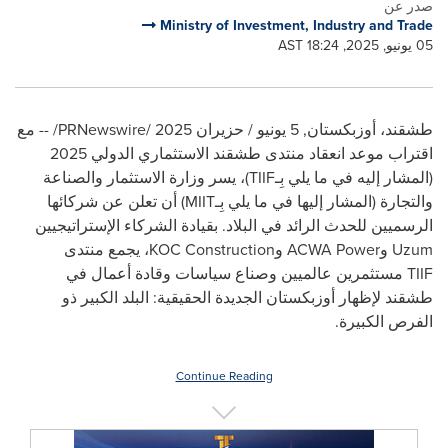
صدر عن
Ministry of Investment, Industry and Trade
05 يونيو, 2025, 18:24 AST
طشقند، أوزبكستان
,
5 يونيو / حزيران 2025
/
PRNewswire
/ -- مع
اقتراب موعد انعقاد منتدى طشقند الاستثماري الدولي 2025
(المشار إليه في ما يلي بِـ
TIIF
)، يسر وزارة الاستثمار والصناعة
والتجارة (المشار إليها في ما يلي بِـ
MIIT
) أن تعلن عن شركائها
الرسميين للحدث الرائد في البلاد. بقيادة الشركاء الإستراتيجيين
Uzum
و
ACWA Power
و
KOC Construction
، يجمع منتدى
TIIF
مستثمرين عالميين وصناع سياسات وقادة أعمال في
طشقند لإظهار أوزبكستان الجديدة الحقيقية: البلد الكبير ذو
الفرص الكبيرة.
Continue Reading