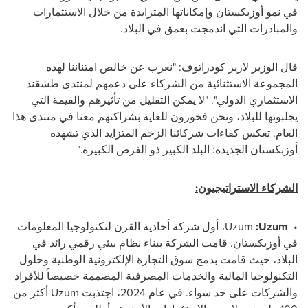
في نمو أوزبكستان وإمكاناتها المتزايدة من خلال الاستثمارات
والمبادرات التي اندمجت بعمق في البلاد.
قال الوزير لازيز كودراتوف: "نعرب عن خالص امتناننا لهذه
المجموعة الاستثنائية من الشركاء على دعمهم لمنتدى طشقند
الاستثماري الدولي". "لا يمكن التقليل من تأثيرهم والقيمة التي
يجلبونها للبلاد، ونحن فخورون للغاية بشراكتهم معنا في منتدى هذا
العام. تعكس كفاءات شركائنا الزخم المتزايد الذي تشهده
أوزبكستان الجديدة: البلد الكبير ذو الفرص الكبيرة."
الشركاء الاستراتيجيون:
•
Uzum
:
Uzum
، أول شركة أحادية القرن لتكنولوجيا المعلومات
في أوزبكستان. قامت الشركة ببناء نظام بيئي رقمي رائد في
البلاد، حيث قامت بدمج سوق التجارة الإلكترونية الوطنية وحلول
التكنولوجيا المالية والخدمات المصرفية المصممة خصيصاً للأفراد
والشركات على حد سواء. في عام 2024، اجتذبت
Uzum
أكثر من