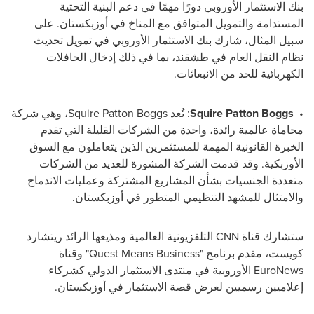
بنك الاستثمار الأوروبي دورًا مهمًا في دعم البنية التحتية
المستدامة والتمويل المتوافق مع المناخ في أوزبكستان. على
سبيل المثال، شارك بنك الاستثمار الأوروبي في تمويل تحديث
نظام النقل العام في طشقند، بما في ذلك إدخال الحافلات
الكهربائية للحد من الانبعاثات.
•
Patton Boggs
Squire
: تُعد
Patton Boggs
Squire
، وهي شركة
محاماة عالمية رائدة، واحدة من الشركات القليلة التي تقدم
الخبرة القانونية المهمة للمستثمرين الذين يتعاملون مع السوق
الأوزبكية. وقد قدمت الشركة المشورة للعديد من الشركات
متعددة الجنسيات بشأن المشاريع المشتركة وعمليات الاندماج
والامتثال للمشهد التنظيمي المتطور في أوزبكستان.
ستشارك قناة
CNN
التلفزيونية العالمية ومذيعها الرائد ريتشارد
كويست، مقدم برنامج "
Quest Means Business
" وقناة
EuroNews
الأوروبية في منتدى الاستثمار الدولي كشركاء
إعلاميين رسميين لعرض قصة الاستثمار في أوزبكستان.