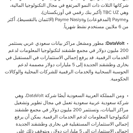
شركاتها الثلاث ذات النمو المرتفع في مجال التكنولوجيا المالية،
وهي
TBC UZ
(أكبر بنك رقمي في أوزبكستان)،
و
Payme
(المدفوعات) و
Payme Nasiya
(الائتمان بالتقسيط)، أكثر
من 6 ملايين مستخدم نشط شهرياً.
•
DataVolt
:
مطور ومشغل مراكز بيانات سعودي عربي يستثمر
200 مليون دولار في مجمع طشقند لتكنولوجيا المعلومات لدعم
الخدمات الرقمية. قد يرفع إجمالي الاستثمارات في المستقبل في
بخارى وطشقند الجديدة إلى 5 مليارات دولار مصممة لدعم
الحوسبة السحابية والخدمات الرقمية للشركات المحلية والوكالات
الحكومية.
•
ومن المملكة العربية السعودية أيضًا شركة
DataVolt
، وهي
شركة سعودية عربية سعودية تعمل في مجال تطوير وتشغيل
مراكز البيانات، وتستثمر 200 مليون دولار في مجمع طشقند
لتكنولوجيا المعلومات لدعم الخدمات الرقمية. يمكن أن يرفع
إجمالي الاستثمارات المستقبلية في بخارى وطشقند الجديدة
إجمالي الاستثمارات إلى 5 مليارات دولار، ويتوقف ذلك على