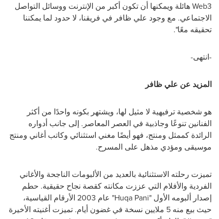
Web3
هائلة ويمكنها أن تكون أكبر من الإنترنت ووسائل التواصل
الاجتماعي. مع وجود
علي ظافر
في فريقنا، لا حدود لما يمكننا
تحقيقه معًا".
-انتهى-
المزيد عن علي ظافر
هو شخصية ترفيهية لا مثيل لها، ويشتهر بكونه واحدًا من أكثر
الفنانين تنوعًا وجاذبية في العصر المعاصر. إلى جانب أدواره
الرائدة كممثل ومنتج، فهو أيضًا مغني استثنائي وكاتب أغاني ومنتج
موسيقى ومؤدي مذهل على المسرح.
تميزت رحلته الاستثنائية بالعديد من الألبومات الناجحة والأغاني
الفردية والأفلام التي عززت مكانته كقصة نجاح حقيقية. حطم
إصدار ألبومه الأول "
Huqa Pani
" عام 2003 الأرقام القياسية،
حيث بيع منه 5 ملايين نسخة في غضون أيام. تميزت أغنيته الأخيرة