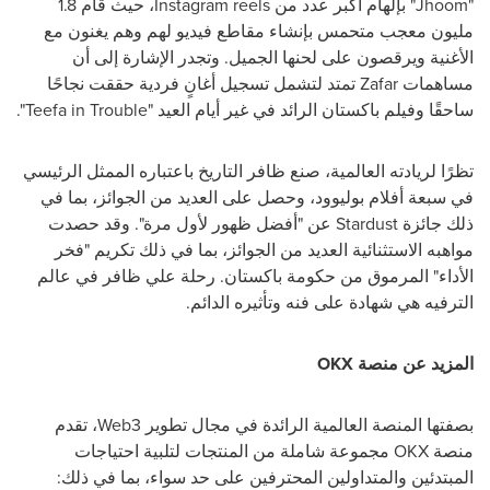
"
Jhoom
" بإلهام أكبر عدد من
Instagram reels
، حيث قام 1.8
مليون معجب متحمس بإنشاء مقاطع فيديو لهم وهم يغنون مع
الأغنية ويرقصون على لحنها الجميل. وتجدر الإشارة إلى أن
مساهمات
Zafar
تمتد لتشمل تسجيل أغانٍ فردية حققت نجاحًا
ساحقًا وفيلم باكستان الرائد في غير أيام العيد "
Teefa in Trouble
".
تظرًا لريادته العالمية، صنع
ظافر
التاريخ باعتباره الممثل الرئيسي
في سبعة أفلام بوليوود، وحصل على العديد من الجوائز، بما في
ذلك جائزة
Stardust
عن "أفضل ظهور لأول مرة". وقد حصدت
مواهبه الاستثنائية العديد من الجوائز، بما في ذلك تكريم "فخر
الأداء" المرموق من حكومة باكستان. رحلة
علي ظافر
في عالم
الترفيه هي شهادة على فنه وتأثيره الدائم.
المزيد عن منصة
OKX
بصفتها المنصة العالمية الرائدة في مجال تطوير
Web3
، تقدم
منصة
OKX
مجموعة شاملة من المنتجات لتلبية احتياجات
المبتدئين والمتداولين المحترفين على حد سواء، بما في ذلك: