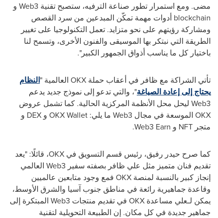
مضى. ومع استمرار تطور صناعة الترفيه، ستصبح تقنية
Web3
و
blockchain
أدوات مهمة تمكّن المبدعين من سرد القصص
ومشاركة رؤيتهم على نحو متزايد. تعمل التكنولوجيا على تغيير
الطريقة التي نبتكر بها الموسيقى والفنون الأخرى، وتسمح لنا
باختيار كل ما يناسب أذواق الجمهور الكبير".
تأتي الشراكة مع
ظافر
في أعقاب حملة
OKX
العالمية "
النظام
يحتاج إلى إعادة الصياغة
"، والتي تدعو إلى نموذج جديد يدعم
Web3
ليحل محل الأنظمة المركزية الحالية. كما تشمل عروض
OKX
الموسعة في مجال
Web3
ما يلي:
OKX Wallet
و
DEX
و
متجر
NFT
و
Web3 Earn
.
كما صرح
حيدر
رفيق
، رئيس قسم التسويق في
OKX
، قائلًا: "يعد
تقديم فنان متميز مثل علي ظافر بصفته سفير
Web3
العالمي
إنجاز كبير بالنسبة لمنصة
OKX
فمع وجود متابعين عالميين
وقاعدة جماهيرية رائعة في مناطق جنوب آسيا والشرق الأوسط،
يمكن لـعلي مساعدة
OKX
في تقديم منتجات
Web3
المبتكرة إلى
جماهير جديدة في كل مكان. إن الطبيعة التحويلية لتقنية