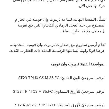
حركاتها حتى الآن.
تتمثَّل
اللمسةُ النهائية لساعة تربيوت وان فوميه
في
الحزام
المصنوع من جلد العجل الرمادي ألكانتارا اللين
ذي
نعومة
ال
مخمل مع خياطاتٍ بيضاء.
تُقدِّم أرمين ستروم مع إصدارات تربيوت وان فوميه المحدودة،
عرضًا قويًا ولونيًا لساعتها الرسمية البديلة ذات العقارب الثلاثة.
المواصفة الفنية:
تربيوت وان فوميه
الرقم المرجعيّ للون العنابيّ:
ST23-TRI.10.CS.M.35.FC
الرقم المرجعيّ للأزرق السماوي:
ST23-TRI.11.CS.M.35.FC
الرقم المرجعيّ لأزرق المحيط:
ST23-TRI.75.CS.M.35.FC