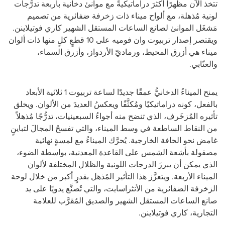
تتخذ الآن مظهرًا أكثرَ دراماتيكيةً مع موانئ دخانية بأربعة تدرُّجات
لونية مُذهلة، مع ألواح ميناء ذات زخرفة ضفائرية من تصميم
مَشغَل الموانئ لصانع الساعات المستقل الشهير كاري فوتيلاينن.
ويقتصر إصدار تربيوت وان فوميه على 10 قطعٍ كلٍ منها ذات ألوان
ميناء هي أزرق المحيط، ورماديّ الأردواز، وأزرق السماء،
والعنّابي.
يمنح الميناءُ الدخانيُّ عمقًا جديدًا لساعة تربيوت 1 ثلاثية الأبعاد
بالفعل، كونه دراماتيكيًا ومُكثَّفًا ويعكسُ العديدَ من الألوان.
ويخلق
تأثيره المُزخَرف، الذي تنضح منه أجواءُ السبعينيات، تدرُّجًا مُذهلاً
من النقاط الساطعة في وسط الميناء، والتي تفسحُ المجالَ لتباينٍ
غامض نحو الحافة الخارجية.
يُحرَّك الميناءُ مع لمسةٍ نهائية
مصقولة بأشعة الشمس على القاعدة المعدنية، بواسطة الضوء،
الذي يمكن أن يبرزَ الدرجات اللونية والظلال المختلفة لألوان
الميناء الأربعة.
ويتعزَّز هذا التأثير المُذهل بقدرٍ أكبر من خلال لوحة
الزخرفة الضفائرية من الأنثراسايت، والتي تُصنَّع يدويًا على يد
صانع الساعات المستقل الشهير والصديق المُقرَّب للعلامة
التجارية، كاري فوتيلاينن.