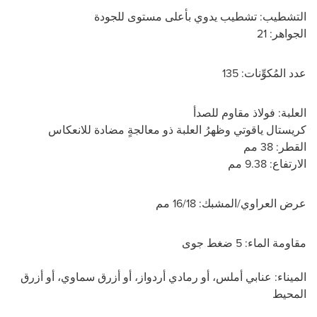
التشطيب:
تشطيب يدوي بأعلى مستوى للجودة
الجواهر:
21
عدد المُكوِّنات:
135
العلبة:
فولاذ مقاوم للصدأ
كريستال ياقوتي وظهرُ العلبة ذو معالجةٍ مضادة للانعكاس
القطر:
38 مم
الارتفاع:
9.38 مم
عرض العراوي/المشبك:
16/18 مم
مقاومة الماء:
5 ضغط جوى
الميناء:
عنابي أملس، أو رمادي أردواز، أو أزرق سماوي، أو أزرق
المحيط