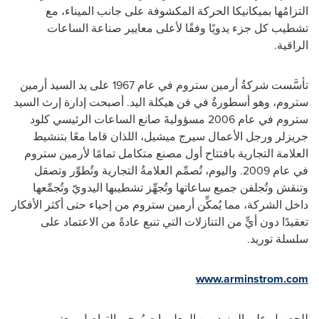
التزامُها بميكانيكا الحركة المكشوفة على جانب الميناء، مع
تشطيب كل جزء يدويًا وفقًا لأعلى معايير صناعة الساعات
الراقية.
تأسَّست شركةُ أرمين ستروم في عام 1967 على يد السيد أرمين
ستروم، وهو أسطورةٌ في فن هيكلة اليد.
أصبحت إدارة إرث السيد
ستروم في عام 2006 مسؤوليةَ صانع الساعات الرئيسي كلود
جريزلر ورجل الأعمال سيرج ميشيل، اللذان قاما معًا بتنشيط
العلامة التجارية بافتتاح أول مصنع متكامل تمامًا لأرمين ستروم
في عام 2009.
واليوم، تُصمِّم العلامةُ التجارية وتُطوِّر وتصقل
وتنقش وتُجلفن جميع ساعاتها وتُجهِّز تشطيبها اليدويّ وتُجمِّعها
داخل الشركة، مما يُمكِّن أرمين ستروم من إحياء حتى أكثر الأفكار
تعقيدًا دون أيٍّ من التنازلات التي تنبع عادةً من الاعتماد على
سلسلة توريد.
www.arminstrom.com
للحصول على المزيد من المعلومات يُرجى التواصل مع: