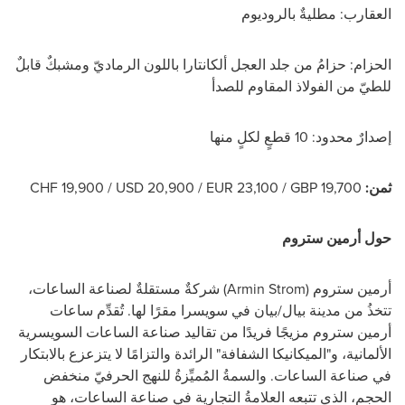
العقارب:
مطليةٌ بالروديوم
الحزام:
حزامُ من جلد العجل ألكانتارا باللون الرماديّ ومشبكٌ قابلٌ
للطيّ من الفولاذ المقاوم للصدأ
إصدارٌ محدود:
10 قطعٍ لكلٍ منها
ثمن:
GBP 19,700
/
EUR 23,100
/
USD 20,900
/
CHF 19,900
حول أرمين ستروم
أرمين ستروم (
Armin Strom
) شركةٌ مستقلةٌ لصناعة الساعات،
تتخذُ من مدينة بيال/بيان في سويسرا مقرًا لها.
تُقدِّم ساعات
أرمين ستروم مزيجًا فريدًا من تقاليد صناعة الساعات السويسرية
الألمانية، و"الميكانيكا الشفافة" الرائدة والتزامًا لا يتزعزع بالابتكار
في صناعة الساعات.
والسمةُ المُميِّزةُ للنهج الحرفيّ منخفض
الحجم، الذي تتبعه العلامةُ التجارية في صناعة الساعات، هو