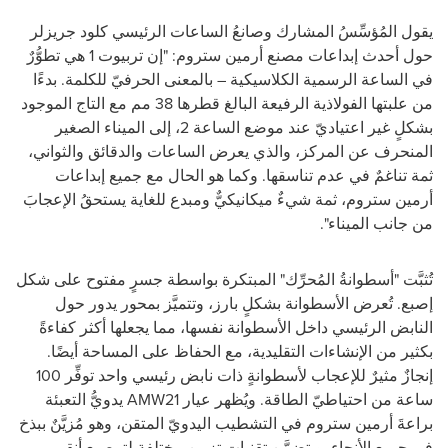
يقول المُؤسِّسُ المشارك وصانعُ الساعات الرئيسي كلود جريزلر
حول أحدث إبداعات مصنع أرمين ستروم:
"إن تربيوت 1 هي تطوُّرٌ
في الساعة الرسمية الكلاسيكية – بالمعنى الحرفيّ للكلمة.
بدءًا
من علبتها الفولاذية الرفيعة البالغ قطرها 38 مم مع التاج الموجود
بشكلٍ غير اعتياديّ عند موضع الساعة 2، إلى الميناء الصغير
المنحرف عن المركز، والذي يعرض الساعات والدقائق والثواني،
ثمة تناغمٌ في عدم تناسقها.
وكما هو الحال مع جميع إبداعات
أرمين ستروم، ثمة شيءٌ ميكانيكيٌّ ومبدع للغاية يستحقُ الإعجابَ
من جانب الميناء".
تُثبَّت "أسطوانةُ المُحرِّك" المبتكرة بواسطة جسرٍ مفتوح على شكل
إصبع.
تُعرض الأسطوانة بشكلٍ بارز، وتتميَّز بمحور يدور حول
النابض الرئيسي داخل الأسطوانة نفسها، مما يجعلها أكثر كفاءةً
بكثير من الإنشاءات التقليدية، مع الحفاظ على المساحة أيضًا.
إنجازٌ مثيرٌ للإعجاب لأسطوانةٍ ذات نابض رئيسي واحد توفِّر 100
ساعة من احتياطيّ الطاقة.
ويُظهر عيار
AMW21
يدويُّ التعبئة
براعةَ أرمين ستروم في التشطيب اليدويّ المتقن، وهو مُزيَّنٌ ببذخ
في جميع الأنحاء.
ويتضمَّن تقنيات تزيين مختلفة لترصيع أنقى