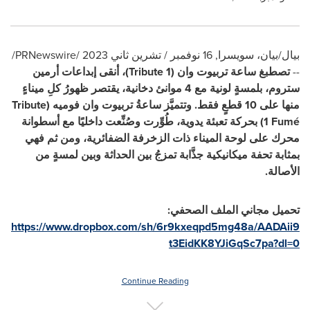
بيال/بيان، سويسرا
,
16 نوفمبر / تشرين ثاني 2023
/PRNewswire/
--
تصطبغ ساعة تربيوت وان (
Tribute 1
)
، أنقى إبداعات أرمين
ستروم، بلمسةٍ لونية مع 4 موانئ دخانية، يقتصر ظهورُ كلِ ميناءٍ
منها على 10 قطعٍ فقط.
وتتميَّز ساعةُ تربيوت وان فوميه (
Tribute
1 Fumé
) بحركة تعبئة يدوية، طُوِّرت وصُنِّعت داخليًا مع أسطوانة
محرك على لوحة الميناء ذات الزخرفة الضفائرية، ومن ثم فهي
بمثابة تحفة ميكانيكية جذَّابة تمزجُ بين الحداثة وبين لمسةٍ من
الأصالة.
تحميل مجاني الملف الصحفي:
https://www.dropbox.com/sh/6r9kxeqpd5mg48a/AADAii9
t3EidKK8YJiGqSc7pa?dl=0
Continue Reading