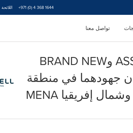
+971 (0) 4 368 1644
اللائحة 
جات
تواصل معنا
وكالتي ASSEMBLY وBRAND NEW
تُوحدان جهودهما في منطقة
ال إفريقيا MENA