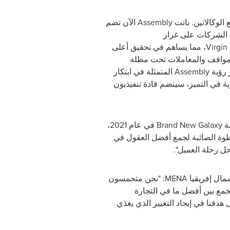
لوكالاتين. باتت
Assembly
الآن تضم
Virgin
، مما يساهم في تحقيق أعلى
لمواقف والمعاملات تحت مظلة
 رؤية
Assembly
المتمثلة في ابتكار
رية في التميز، سينضم قادة تنفيذيون
لة
Brand New Galaxy
في عام 2021،
لخطوة الصائبة لجمع أفضل العقول في
ل رحلة العميل".
ال إفريقيا
MENA
: "نحن متحمسون
يجمع بين أفضل ما في التجارة
ل هدفنا في إيجاد التغيير الذي يغذي