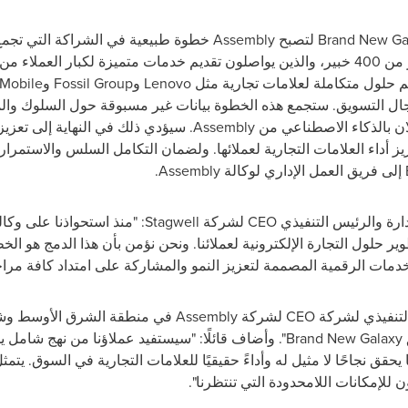
Brand New Ga
لتصبح
Assembly
خطوة طبيعية في الشراكة التي تجمع ا
كات على غرار
يم حلول متكاملة لعلامات تجارية مثل
Lenovo
و
Fossil Group
و
 Mobile
جال التسويق. ستجمع هذه الخطوة بيانات غير مسبوقة حول السلوك وا
ن بالذكاء الاصطناعي من
Assembly
. سيؤدي ذلك في النهاية إلى تعزيز
زيز أداء العلامات التجارية لعملائها. ولضمان التكامل السلس والاستمرا
إلى فريق العمل الإداري لوكالة
Assembly
.
ارة والرئيس التنفيذي
CEO
لشركة
Stagwell
: "منذ استحواذنا على وكا
وير حلول التجارة الإلكترونية لعملائنا. ونحن نؤمن بأن هذا الدمج هو ا
مات الرقمية المصممة لتعزيز النمو والمشاركة على امتداد كافة مراح
التنفيذي لشركة
CEO
لشركة
Assembly
في منطقة الشرق الأوسط وشم
Brand New Galaxy
". وأضاف قائلًا: "سيستفيد عملاؤنا من نهج شامل 
 يحقق نجاحًا لا مثيل له وأداءً حقيقيًا للعلامات التجارية في السوق. يتمث
للإمكانات اللامحدودة التي تنتظرنا".