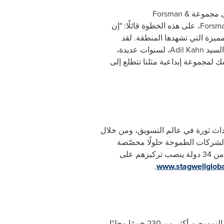
ى مجموعة
Forsman &
Forsma
، على هذه الخطوة قائلًا: "إن
مميزة التي تشهدها المنطقة. لقد
السيد
Adil Kahn
، لسنوات عديدة،
شك لمجموعة إبداعية مثلنا تتطلع إلى
ث ثورة في عالم التسويق، ومن خلال
 الشركات الطموحة حلولًا مخصّصة
لتطوير أعمالها. يقود أعمال الشركة رواد أعمال متميّزين؛ ويعمل لديها أكثر من 13000 خبير متخصّص في أكثر من 34 دولة ينصب تركيزهم على
.
www.stagwellglob