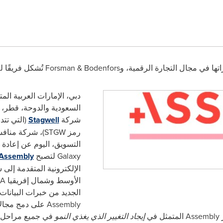
تها في مجال التجارة الرقمية، و
Forsman & Bodenfors
تُشكل فريقًا 
دبي، الإمارات العربية الم
السعودية والدوحة، قطر، 7 يونيو، 2024 /
شركة
Stagwell
(التي تت
رمز
STGW
)، شركة مناف
التسويق، اليوم عن إعادة 
Galaxy
لتصبح
Assembly
الإلكترونية المتقدمة إلى
الأوسط وشمال إفريقيا
A
الجديد من خبرات البيانات
Assembly
على دمج مجالات
ر
Assembly
المتمثل في
إيجاد التغيير الذي يغذي النمو
في جميع مراحل ال