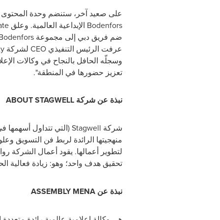
على صعيد آخر، ستنضم وحدة المحتوى الإ
Bodenfors
الإبداعية العالمية. وعلق
ate
ضم فريق دبي إلى مجموعة
Bodenfors
عرفت الرئيس التنفيذي
CEO
لشركة
xy
وسجلّه الحافل بالنجاح في وكالات الإعلا
تعزيز حضورها في المنطقة".
نبذة عن شركة
ABOUT STAGWELL
شركة Stagwell (التي تتداول أسهمها في بورصة NASDAQ تحت رمز STGW)،
منهجيتها الرائدة لربط فن التسويق وعل
تحقيق هدف واحد؛ وهو: زيادة فعالية الح
نبذة عن
ASSEMBLY MENA
هي وكالة إعلامية عالمية رائدة متعددة القنوات تمتلك 26 مكتبًا على مستوى العالم، وتعتبر مركز إقليمي سريع