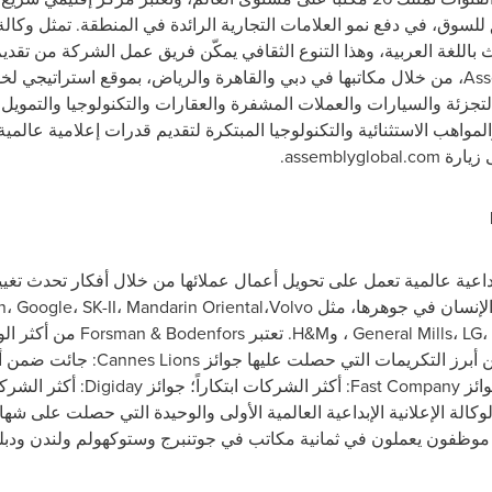
للسوق، في دفع نمو العلامات التجارية الرائدة في المنطقة. تمثل وكال
ما في ذلك أكثر من 100 متحدث باللغة العربية، وهذا التنوع الثقافي يمكّن فريق عمل الشر
Ass
، من خلال مكاتبها في دبي والقاهرة والرياض، بموقع استراتيجي ل
لتجزئة والسيارات والعملات المشفرة والعقارات والتكنولوجيا والتمويل
لمواهب الاستثنائية والتكنولوجيا المبتكرة لتقديم قدرات إعلامية عالمية 
 زيارة
assemblyglobal.com
.
ل الإنسان في جوهرها، مثل
Volvo
،
Mandarin Oriental
،
SK-II
،
Google
،
n
،
LG
،
General Mills
، و
H&M
. تعتبر
Forsman & Bodenfors
من أكثر الوك
من أبرز التكريمات التي حصلت عليها جوائز
Cannes Lions
وائز
Fast Company
: أكثر الشركات ابتكاراً؛ جوائز
Digiday
: أكثر الشركا
وكالة الإعلانية الإبداعية العالمية الأولى والوحيدة التي حصلت على شهادة 3% العالمية، وشه
 موظفون يعملون في ثمانية مكاتب في جوتنبرج وستوكهولم ولندن ودب