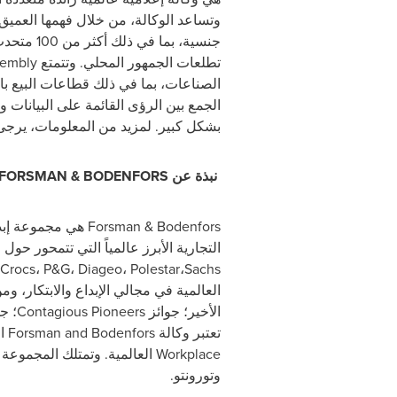
وتساعد الوكالة، من خلال فهمها العميق 
جنسية، ب
تطلعات الجمهور المحلي. وتتمتع
embly
الصناعات، بما في ذلك قطاعات البيع با
الجمع بين الرؤى القائمة على البيانات وا
بشكل كبير. لمزيد من المعلومات، يرجى
نبذة عن
FORSMAN & BODENFORS
Forsman & Bodenfors هي مجموعة إبداعية عالمية تعمل على تحويل أعمال عملائها من خلال أفكار تحدث تغييراً حقيقياً.
التجارية الأبرز عالمياً التي تتمحور حو
Crocs
،
P&G
،
Diageo
،
Polestar
،
Sachs
العالمية في مجالي الإبداع والابتكار، و
الأخير؛ جوائز
Contagious Pioneers
؛ ج
تعتبر وكالة
Forsman and Bodenfors
ال
Workplace
العالمية. وتمتلك المجموعة
وتورونتو.