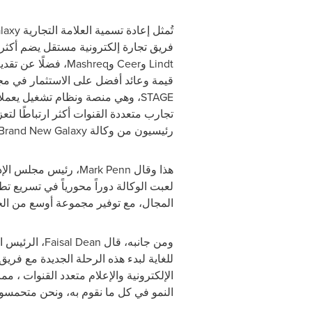
تُمثل إعادة تسمية العلامة التجارية
laxy
فريق تجارة إلكترونية مستقل يضم أكثر من 400 خبير، والذين يواصلون تقديم خدمات متميزة لكبار العملاء من الشر
Lindt
و
Ceer
و
Mashreq
، فضلًا عن تقد
قيمة وعائد أفضل على الاستثمار في م
STAGE
، وهي منصة ونظام تشغيل يعملا
تجارب متعددة القنوات أكثر ارتباطًا لتع
رئيسيون من وكالة
Brand New Galaxy
هذا وقال
Mark Penn
، رئيس مجلس الإد
لعبت الوكالة دوراً محورياً في تسريع تط
المجال، مع توفير مجموعة أوسع من الخد
ومن جانبه، قال
Faisal Dean
، الرئيس 
للغاية لبدء هذه الرحلة الجديدة مع فريق
الإلكترونية والإعلام متعدد القنوات ، مما
النمو في كل ما نقوم به، ونحن متحمسون 