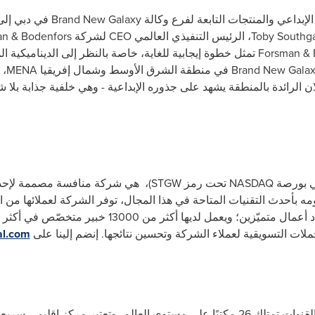
بداعي والمنتجات التابعة لفرع وكالة
Brand New Galaxy
في دبي إل
Toby Southg
، الرئيس التنفيذي العالمي
CEO
لشركة
n & Bodenfors
Forsman & 
تمثل خطوة إيجابية للغاية، خاصة بالنظر إلى الديناميكية ال
Brand New Gala
في منطقة الشرق الأوسط وشمال إفريقيا
MENA
، 
ن الرائدة بالمنطقة يشهد على جذوره الإبداعية - وهي خلفية جذابة بلا 
هي شركة منافسة مصممة لإحدا
ومه بأحدث التقنيات المتاحة في هذا المجال، توفر الشركة لعملائها من
ملات التسويقية لعملاء الشركة وتحسين نتائجها. إنضم إلينا على
al.com
 النمو يضم أكثر من 230 خبيرًا محليًا.