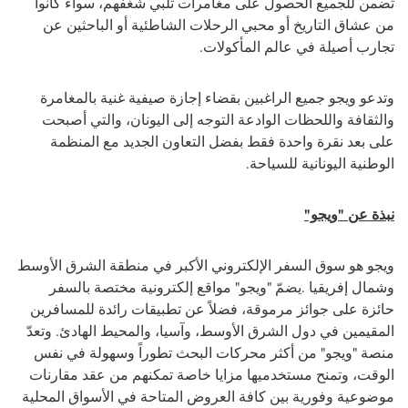
تضمن للجميع الحصول على مغامرات تلبي شغفهم، سواء كانوا
من عشاق التاريخ أو محبي الرحلات الشاطئية أو الباحثين عن
تجارب أصيلة في عالم المأكولات.
وتدعو ويجو جميع الراغبين بقضاء إجازة صيفية غنية بالمغامرة
والثقافة واللحظات الوادعة التوجه إلى اليونان، والتي أصبحت
على بعد نقرة واحدة فقط بفضل التعاون الجديد مع المنظمة
الوطنية اليونانية للسياحة.
نبذة عن "ويجو"
ويجو هو
سوق السفر الإلكتروني الأكبر في منطقة الشرق الأوسط
وشمال إفريقيا
.
يضمّ "ويجو" مواقع إلكترونية مختصة بالسفر
حائزة على جوائز مرموقة، فضلاً عن تطبيقات رائدة للمسافرين
المقيمين في دول الشرق الأوسط، وآسيا، والمحيط الهادئ. وتعدّ
منصة "ويجو" من أكثر محركات البحث تطوراً وسهولة في نفس
الوقت، وتمنح مستخدميها مزايا خاصة تمكنهم من عقد مقارنات
موضوعية وفورية بين كافة العروض المتاحة في الأسواق المحلية