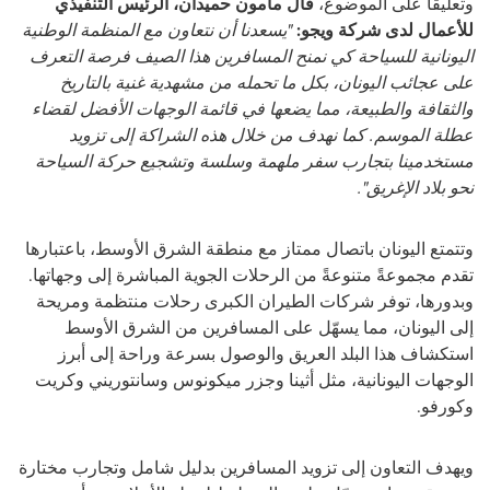
وتعليقاً على الموضوع،
قال مأمون حميدان، الرئيس التنفيذي
للأعمال لدى شركة ويجو:
"يسعدنا أن نتعاون مع المنظمة الوطنية
اليونانية للسياحة كي نمنح المسافرين هذا الصيف فرصة التعرف
على عجائب اليونان، بكل ما تحمله من مشهدية غنية بالتاريخ
والثقافة والطبيعة، مما يضعها في قائمة الوجهات الأفضل لقضاء
عطلة الموسم. كما نهدف من خلال هذه الشراكة إلى تزويد
مستخدمينا بتجارب سفر ملهمة وسلسة وتشجيع حركة السياحة
نحو بلاد الإغريق".
وتتمتع اليونان باتصال ممتاز مع منطقة الشرق الأوسط، باعتبارها
تقدم مجموعةً متنوعةً من الرحلات الجوية المباشرة إلى وجهاتها.
وبدورها، توفر شركات الطيران الكبرى رحلات منتظمة ومريحة
إلى اليونان، مما يسهّل على المسافرين من الشرق الأوسط
استكشاف هذا البلد العريق والوصول بسرعة وراحة إلى أبرز
الوجهات اليونانية، مثل أثينا وجزر ميكونوس وسانتوريني وكريت
وكورفو.
ويهدف التعاون إلى تزويد المسافرين بدليل شامل وتجارب مختارة