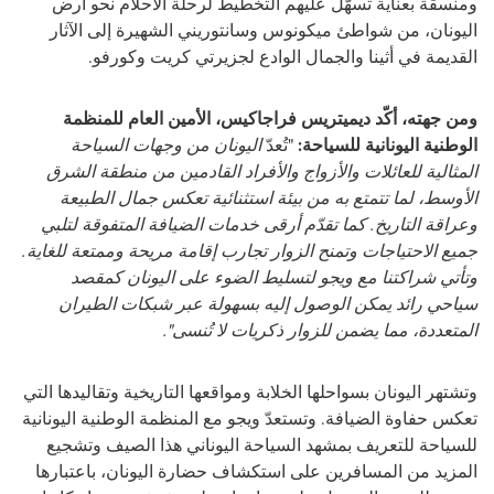
ومنسقة بعناية تسهّل عليهم التخطيط لرحلة الأحلام نحو أرض
اليونان، من شواطئ ميكونوس وسانتوريني الشهيرة إلى الآثار
القديمة في أثينا والجمال الوادع لجزيرتي كريت وكورفو.
ومن جهته، أكّد ديميتريس فراجاكيس، الأمين العام للمنظمة
الوطنية اليونانية للسياحة:
"تُعدّ
اليونان من وجهات السياحة
المثالية للعائلات والأزواج والأفراد القادمين من منطقة الشرق
الأوسط، لما تتمتع به من بيئة استثنائية تعكس جمال الطبيعة
وعراقة التاريخ. كما تقدّم أرقى خدمات الضيافة المتفوقة لتلبي
جميع الاحتياجات وتمنح الزوار تجارب إقامة مريحة وممتعة للغاية.
وتأتي شراكتنا مع ويجو لتسليط الضوء على اليونان كمقصد
سياحي رائد يمكن الوصول إليه بسهولة عبر شبكات الطيران
المتعددة، مما يضمن للزوار ذكريات لا تُنسى".
وتشتهر اليونان بسواحلها الخلابة ومواقعها التاريخية وتقاليدها التي
تعكس حفاوة الضيافة. وتستعدّ ويجو مع المنظمة الوطنية اليونانية
للسياحة للتعريف بمشهد السياحة اليوناني هذا الصيف وتشجيع
المزيد من المسافرين على استكشاف حضارة اليونان، باعتبارها